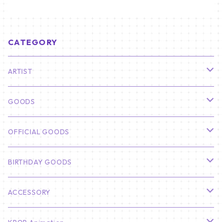
CATEGORY
ARTIST
俳優
GOODS
CHA EUN WOO
BTS
カレンダー
OFFICIAL GOODS
HYUNBIN
JIN
壁掛けカレンダー
SEVENTEEN
フォトカードセット(60枚入り)
LIGHT STICK
BIRTHDAY GOODS
KIM SOO HYUN
J-HOPE
ミニ壁掛けカレンダー
S.COUPS
Light Stick Pouch
Stray Kids
韓国語単語カード
BT21
01/01 WINTER
ACCESSORY
LEE JONG SUK
RM
卓上カレンダー
ジョンハン
バンチャン