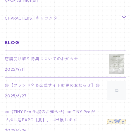
TXT
プレミアム写真集
Stray Kids
01/16 SEUNGKWAN
PIERCE
KPOP Animation
LEE JOON GI
SUGA
ミニ卓上カレンダー
ジョシュア
リノ
ヨンジュン
MANIAC ENCORE
ENHYPEN
ステッカー&粘着メモ紙セット
SKZOO
02/01 DOYOUNG
EARRING
KPop Demon Hunters
CHARACTERS | キャラクター
NAM JOO HYUK
JIMIN
ジュン
チャンビン
スビン
PILOT : FOR ★★★★★
HEESEUNG
"SKZ TOY WORLD"
ASTRO
パノラマポスター
NewJeans
02/01 JIHYO
NECKLACE
ハローキティ｜Hello kitty
BLOG
PARK BO GUM
V
ホシ
スンミン
ボムギュ
5-STAR Seoul Special
JAY
SKZ'S MAGIC SCHOOL
MJ
NewJeans
キャンバスフレーム
LE SSERAFIM
02/03 REI
BRACELET
マイメロディ My Melody
店舗受け取り特典についてのお知らせ
PARK SEO JUN
JUNGKOOK
ウォヌ
ハン
テヒョン
"SKZ TOY WORLD"
JAKE
2025/9/11
JINJIN
ミンジ
A2 Size (42 × 59.4 cm)
FLAME RISES
LE SSERAFIM
人生4カットフォト
IVE
02/05 TAEHYUN
RING
JI CHANG WOOK
ウジ
ヒョンジン
ヒュニンカイ
SKZ'S MAGIC SCHOOL
SUNGHOON
🟡【ブランド名＆公式サイト変更のお知らせ】🟡
CHA EUN WOO
ハニ
A3 Size (29.7×42 cm)
FEARLESS
SAKURA
aespa
メガネ拭き
SEVENTEEN
02/08 I.N
GONG YOO
2025/6/27
ドギョム
フィリックス
dominATE SEOUL
SUNOO
ROCKY
ダニエル
A4 Size (21 ×29.7 cm)
FEARNADA 2023 S/S
YUNJIN
KARINA
IN THE SOOP 2
IVE
ホログラムシール
TXT
02/09 JUNGWON
📣【TINY Pro 出展のお知らせ】📣 TINY Proが
PARK HYUNG SIK
ディエイト
アイエン
SKZ 5'CLOCK
JUNGWON
MOONBIN
「推し活EXPO【夏】」に出展します
ヘリン
A5 Size (14.8 x 21 cm)
FEARNADA 2024 S/S
CHAEWON
WINTER
2023 CARAT LAND
GAEUL
Bake Shop
TWICE
ティブティブシール
aespa
02/11 DINO
LEE MIN HO
2025/6/26