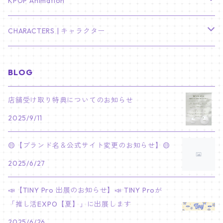
TXT
プレミアム写真集
Stray Kids
01/16 SEUNGKWAN
PIERCE
KPOP Animation
LEE JOON GI
SUGA
ミニ卓上カレンダー
ジョシュア
リノ
ヨンジュン
MANIAC ENCORE
ENHYPEN
ステッカー&粘着メモ紙セット
SKZOO
02/01 DOYOUNG
EARRING
KPop Demon Hunters
CHARACTERS | キャラクター
NAM JOO HYUK
JIMIN
ジュン
チャンビン
スビン
PILOT : FOR ★★★★★
HEESEUNG
"SKZ TOY WORLD"
ASTRO
パノラマポスター
NewJeans
02/01 JIHYO
NECKLACE
ハローキティ｜Hello kitty
BLOG
PARK BO GUM
V
ホシ
スンミン
ボムギュ
5-STAR Seoul Special
JAY
SKZ'S MAGIC SCHOOL
MJ
NewJeans
キャンバスフレーム
LE SSERAFIM
02/03 REI
BRACELET
マイメロディ My Melody
店舗受け取り特典についてのお知らせ
PARK SEO JUN
JUNGKOOK
ウォヌ
ハン
テヒョン
"SKZ TOY WORLD"
JAKE
2025/9/11
JINJIN
ミンジ
A2 Size (42 × 59.4 cm)
FLAME RISES
LE SSERAFIM
人生4カットフォト
IVE
02/05 TAEHYUN
RING
JI CHANG WOOK
ウジ
ヒョンジン
ヒュニンカイ
SKZ'S MAGIC SCHOOL
SUNGHOON
🟡【ブランド名＆公式サイト変更のお知らせ】🟡
CHA EUN WOO
ハニ
A3 Size (29.7×42 cm)
FEARLESS
SAKURA
aespa
メガネ拭き
SEVENTEEN
02/08 I.N
GONG YOO
2025/6/27
ドギョム
フィリックス
dominATE SEOUL
SUNOO
ROCKY
ダニエル
A4 Size (21 ×29.7 cm)
FEARNADA 2023 S/S
YUNJIN
KARINA
IN THE SOOP 2
IVE
ホログラムシール
TXT
02/09 JUNGWON
📣【TINY Pro 出展のお知らせ】📣 TINY Proが
PARK HYUNG SIK
ディエイト
アイエン
SKZ 5'CLOCK
JUNGWON
MOONBIN
「推し活EXPO【夏】」に出展します
ヘリン
A5 Size (14.8 x 21 cm)
FEARNADA 2024 S/S
CHAEWON
WINTER
2023 CARAT LAND
GAEUL
Bake Shop
TWICE
ティブティブシール
aespa
02/11 DINO
LEE MIN HO
2025/6/26