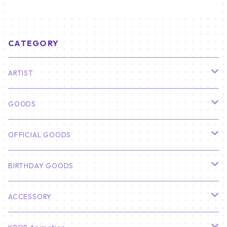
CATEGORY
ARTIST
俳優
GOODS
CHA EUN WOO
BTS
カレンダー
OFFICIAL GOODS
HYUNBIN
JIN
壁掛けカレンダー
SEVENTEEN
フォトカードセット(60枚入り)
LIGHT STICK
BIRTHDAY GOODS
KIM SOO HYUN
J-HOPE
ミニ壁掛けカレンダー
S.COUPS
Light Stick Pouch
Stray Kids
韓国語単語カード
BT21
01/01 WINTER
ACCESSORY
LEE JONG SUK
RM
卓上カレンダー
ジョンハン
バンチャン