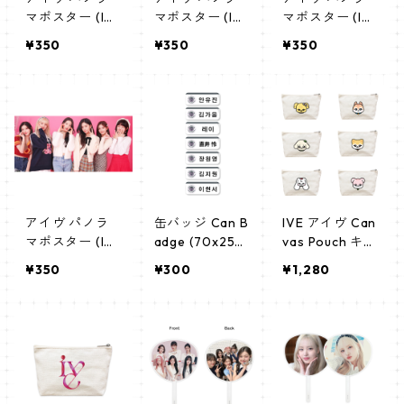
マポスター (IV
マポスター (IV
マポスター (IV
E Poster) 700
E Poster) 700
E Poster) 700
¥350
¥350
¥350
*330mm 【IVE
*330mm 【IVE
*330mm 【IVE
-02】
-03】
-04】
アイヴ パノラ
缶バッジ Can B
IVE アイヴ Can
マポスター (IV
adge (70x25m
vas Pouch キャ
E Poster) 700
m) 【IVE - アイ
ンバス ポーチ_
¥350
¥300
¥1,280
*330mm 【IVE
ヴ】
cpws_ive_02
-01】