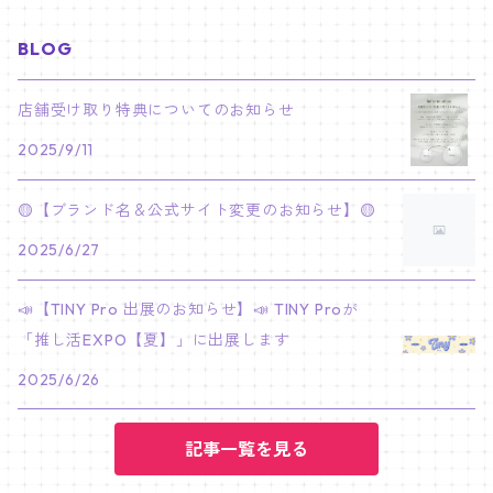
JIMIN
ジュン
チャンビン
スビン
PILOT : FOR ★★★★★
HEESEUNG
"SKZ TOY WORLD"
ASTRO
パノラマポスター
NewJeans
02/01 JIHYO
NECKLACE
ハローキティ｜Hello kitty
BLOG
PARK BO GUM
V
ホシ
スンミン
ボムギュ
5-STAR Seoul Special
JAY
SKZ'S MAGIC SCHOOL
MJ
NewJeans
キャンバスフレーム
LE SSERAFIM
02/03 REI
BRACELET
マイメロディ My Melody
店舗受け取り特典についてのお知らせ
PARK SEO JUN
JUNGKOOK
ウォヌ
ハン
テヒョン
"SKZ TOY WORLD"
JAKE
2025/9/11
JINJIN
ミンジ
A2 Size (42 × 59.4 cm)
FLAME RISES
LE SSERAFIM
人生4カットフォト
IVE
02/05 TAEHYUN
RING
JI CHANG WOOK
ウジ
ヒョンジン
ヒュニンカイ
SKZ'S MAGIC SCHOOL
SUNGHOON
🟡【ブランド名＆公式サイト変更のお知らせ】🟡
CHA EUN WOO
ハニ
A3 Size (29.7×42 cm)
FEARLESS
SAKURA
aespa
メガネ拭き
SEVENTEEN
02/08 I.N
GONG YOO
2025/6/27
ドギョム
フィリックス
dominATE SEOUL
SUNOO
ROCKY
ダニエル
A4 Size (21 ×29.7 cm)
FEARNADA 2023 S/S
YUNJIN
KARINA
IN THE SOOP 2
IVE
ホログラムシール
TXT
02/09 JUNGWON
📣【TINY Pro 出展のお知らせ】📣 TINY Proが
PARK HYUNG SIK
ディエイト
アイエン
SKZ 5'CLOCK
JUNGWON
MOONBIN
「推し活EXPO【夏】」に出展します
ヘリン
A5 Size (14.8 x 21 cm)
FEARNADA 2024 S/S
CHAEWON
WINTER
2023 CARAT LAND
GAEUL
Bake Shop
TWICE
ティブティブシール
aespa
02/11 DINO
LEE MIN HO
2025/6/26
ミンギュ
NIKI
SANHA
ヘイン
KAZUHA
GISELLE
LOVE
YUJIN
TEMPTATION
モモ
Come to MY illusion
BLACKPINK
ポーチ
BLACKPINK
02/14 JAEHYUN
JUNG HAE IN
スングァン
記事一覧を見る
EUNCHAE
NINGNING
CAFE in SEOUL
REI
DECO KIT
ナヨン
JISOO
化粧ポーチ
MY SWEET HOME
NCT127
バッジ Badge
ENHYPEN
02/18 J-HOPE