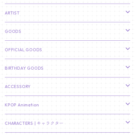
ARTIST
俳優
GOODS
CHA EUN WOO
BTS
カレンダー
OFFICIAL GOODS
HYUNBIN
JIN
壁掛けカレンダー
SEVENTEEN
フォトカードセット(60枚入り)
LIGHT STICK
BIRTHDAY GOODS
KIM SOO HYUN
J-HOPE
ミニ壁掛けカレンダー
S.COUPS
Light Stick Pouch
Stray Kids
韓国語単語カード
BT21
01/01 WINTER
ACCESSORY
LEE JONG SUK
RM
卓上カレンダー
ジョンハン
バンチャン
TXT
プレミアム写真集
Stray Kids
01/16 SEUNGKWAN
PIERCE
KPOP Animation
LEE JOON GI
SUGA
ミニ卓上カレンダー
ジョシュア
リノ
ヨンジュン
MANIAC ENCORE
ENHYPEN
ステッカー&粘着メモ紙セット
SKZOO
02/01 DOYOUNG
EARRING
KPop Demon Hunters
CHARACTERS | キャラクター
NAM JOO HYUK