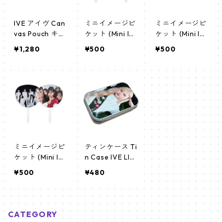
IVE アイヴ Can
ミニイメージピ
ミニイメージピ
vas Pouch キャ
ケット (Mini Im
ケット (Mini Im
ンバス ポーチ_
age Picket) う
age Picket) う
¥1,280
¥500
¥500
cpws_ive_01
ちわ - アイヴ(I
ちわ - リズ(LIZ
VE-02)
-03)
ミニイメージピ
ティンケース Ti
ケット (Mini Im
n Case IVE LIZ
age Picket) う
(LIZ-02)
¥500
¥480
ちわ - アイヴ(I
VE-03)
CATEGORY