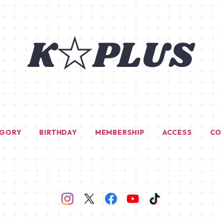
EGORY
BIRTHDAY
MEMBERSHIP
ACCESS
CO