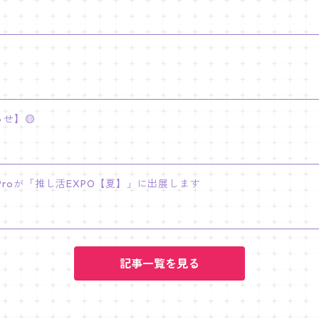
せ】🟡
INY Proが「推し活EXPO【夏】」に出展します
記事一覧を見る