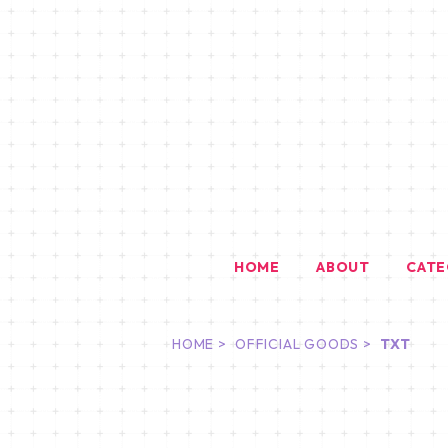
HOME
ABOUT
CAT
HOME
OFFICIAL GOODS
TXT