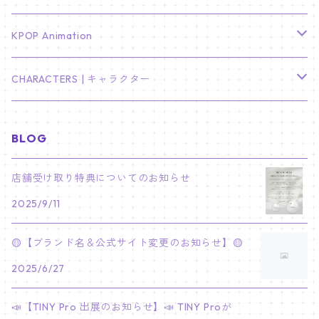
LEE JONG SUK
RM
卓上カレンダー
ジョンハン
バンチャン
TXT
プレミアム写真集
Stray Kids
01/16 SEUNGKWAN
PIERCE
KPOP Animation
LEE JOON GI
SUGA
ミニ卓上カレンダー
ジョシュア
リノ
ヨンジュン
MANIAC ENCORE
ENHYPEN
ステッカー&粘着メモ紙セット
SKZOO
02/01 DOYOUNG
EARRING
KPop Demon Hunters
CHARACTERS | キャラクター
NAM JOO HYUK
JIMIN
ジュン
チャンビン
スビン
PILOT : FOR ★★★★★
HEESEUNG
"SKZ TOY WORLD"
ASTRO
パノラマポスター
NewJeans
02/01 JIHYO
NECKLACE
ハローキティ｜Hello kitty
BLOG
PARK BO GUM
V
ホシ
スンミン
ボムギュ
5-STAR Seoul Special
JAY
SKZ'S MAGIC SCHOOL
MJ
NewJeans
キャンバスフレーム
LE SSERAFIM
02/03 REI
BRACELET
マイメロディ My Melody
店舗受け取り特典についてのお知らせ
PARK SEO JUN
JUNGKOOK
ウォヌ
ハン
テヒョン
"SKZ TOY WORLD"
JAKE
2025/9/11
JINJIN
ミンジ
A2 Size (42 × 59.4 cm)
FLAME RISES
LE SSERAFIM
人生4カットフォト
IVE
02/05 TAEHYUN
RING
JI CHANG WOOK
ウジ
ヒョンジン
ヒュニンカイ
SKZ'S MAGIC SCHOOL
SUNGHOON
🟡【ブランド名＆公式サイト変更のお知らせ】🟡
CHA EUN WOO
ハニ
A3 Size (29.7×42 cm)
FEARLESS
SAKURA
aespa
メガネ拭き
SEVENTEEN
02/08 I.N
GONG YOO
2025/6/27
ドギョム
フィリックス
dominATE SEOUL
SUNOO
ROCKY
ダニエル
A4 Size (21 ×29.7 cm)
FEARNADA 2023 S/S
YUNJIN
KARINA
IN THE SOOP 2
IVE
ホログラムシール
TXT
02/09 JUNGWON
📣【TINY Pro 出展のお知らせ】📣 TINY Proが
PARK HYUNG SIK
ディエイト
アイエン