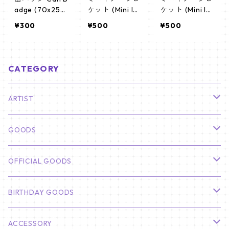
adge (70x25m
ケット (Mini Im
ケット (Mini Im
m) 【BLACKPIN
age Picket) う
age Picket) う
¥300
¥500
¥500
K - ブラックピ
ちわ - BLACKPI
ちわ - ロゼ (RO
ンク】
NK (blackpink0
SE-01)
1)
CATEGORY
ARTIST
俳優
GOODS
CHA EUN WOO
BTS
カレンダー
OFFICIAL GOODS
HYUNBIN
JIN
壁掛けカレンダー
SEVENTEEN
フォトカードセット(60枚入り)
LIGHT STICK
BIRTHDAY GOODS
KIM SOO HYUN
J-HOPE
ミニ壁掛けカレンダー
S.COUPS
Light Stick Pouch
Stray Kids
韓国語単語カード
BT21
01/01 WINTER
ACCESSORY