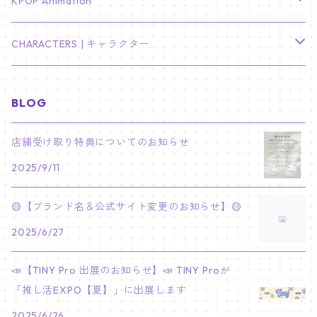
TXT
プレミアム写真集
Stray Kids
01/16 SEUNGKWAN
PIERCE
KPOP Animation
LEE JOON GI
SUGA
ミニ卓上カレンダー
ジョシュア
リノ
ヨンジュン
MANIAC ENCORE
ENHYPEN
ステッカー&粘着メモ紙セット
SKZOO
02/01 DOYOUNG
EARRING
KPop Demon Hunters
CHARACTERS | キャラクター
NAM JOO HYUK
JIMIN
ジュン
チャンビン
スビン
PILOT : FOR ★★★★★
HEESEUNG
"SKZ TOY WORLD"
ASTRO
パノラマポスター
NewJeans
02/01 JIHYO
NECKLACE
ハローキティ｜Hello kitty
BLOG
PARK BO GUM
V
ホシ
スンミン
ボムギュ
5-STAR Seoul Special
JAY
SKZ'S MAGIC SCHOOL
MJ
NewJeans
キャンバスフレーム
LE SSERAFIM
02/03 REI
BRACELET
マイメロディ My Melody
店舗受け取り特典についてのお知らせ
PARK SEO JUN
JUNGKOOK
ウォヌ
ハン
テヒョン
"SKZ TOY WORLD"
JAKE
2025/9/11
JINJIN
ミンジ
A2 Size (42 × 59.4 cm)
FLAME RISES
LE SSERAFIM
人生4カットフォト
IVE
02/05 TAEHYUN
RING
JI CHANG WOOK
ウジ
ヒョンジン
ヒュニンカイ
SKZ'S MAGIC SCHOOL
SUNGHOON
🟡【ブランド名＆公式サイト変更のお知らせ】🟡
CHA EUN WOO
ハニ
A3 Size (29.7×42 cm)
FEARLESS
SAKURA
aespa
メガネ拭き
SEVENTEEN
02/08 I.N
GONG YOO
2025/6/27
ドギョム
フィリックス
dominATE SEOUL
SUNOO
ROCKY
ダニエル
A4 Size (21 ×29.7 cm)
FEARNADA 2023 S/S
YUNJIN
KARINA
IN THE SOOP 2
IVE
ホログラムシール
TXT
02/09 JUNGWON
📣【TINY Pro 出展のお知らせ】📣 TINY Proが
PARK HYUNG SIK
ディエイト
アイエン
SKZ 5'CLOCK
JUNGWON
MOONBIN
「推し活EXPO【夏】」に出展します
ヘリン
A5 Size (14.8 x 21 cm)
FEARNADA 2024 S/S
CHAEWON
WINTER
2023 CARAT LAND
GAEUL
Bake Shop
TWICE
ティブティブシール
aespa
02/11 DINO
LEE MIN HO
2025/6/26