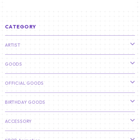
CATEGORY
ARTIST
俳優
GOODS
CHA EUN WOO
BTS
カレンダー
OFFICIAL GOODS
HYUNBIN
JIN
壁掛けカレンダー
SEVENTEEN
フォトカードセット(60枚入り)
LIGHT STICK
BIRTHDAY GOODS
KIM SOO HYUN
J-HOPE
ミニ壁掛けカレンダー
S.COUPS
Light Stick Pouch
Stray Kids
韓国語単語カード
BT21
01/01 WINTER
ACCESSORY
LEE JONG SUK
RM
卓上カレンダー
ジョンハン
バンチャン