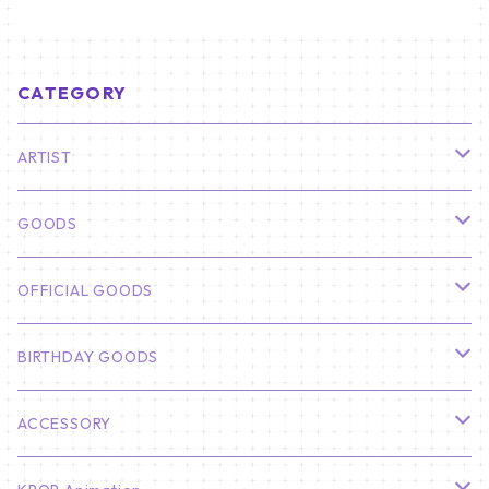
CATEGORY
ARTIST
俳優
GOODS
CHA EUN WOO
BTS
カレンダー
OFFICIAL GOODS
HYUNBIN
JIN
壁掛けカレンダー
SEVENTEEN
フォトカードセット(60枚入り)
LIGHT STICK
BIRTHDAY GOODS
KIM SOO HYUN
J-HOPE
ミニ壁掛けカレンダー
S.COUPS
Light Stick Pouch
Stray Kids
韓国語単語カード
BT21
01/01 WINTER
ACCESSORY
LEE JONG SUK
RM
卓上カレンダー
ジョンハン
バンチャン