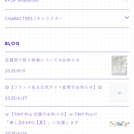
TXT
プレミアム写真集
Stray Kids
01/16 SEUNGKWAN
PIERCE
KPOP Animation
LEE JOON GI
SUGA
ミニ卓上カレンダー
ジョシュア
リノ
ヨンジュン
MANIAC ENCORE
ENHYPEN
ステッカー&粘着メモ紙セット
SKZOO
02/01 DOYOUNG
EARRING
KPop Demon Hunters
CHARACTERS | キャラクター
NAM JOO HYUK
JIMIN
ジュン
チャンビン
スビン
PILOT : FOR ★★★★★
HEESEUNG
"SKZ TOY WORLD"
ASTRO
パノラマポスター
NewJeans
02/01 JIHYO
NECKLACE
ハローキティ｜Hello kitty
BLOG
PARK BO GUM
V
ホシ
スンミン
ボムギュ
5-STAR Seoul Special
JAY
SKZ'S MAGIC SCHOOL
MJ
NewJeans
キャンバスフレーム
LE SSERAFIM
02/03 REI
BRACELET
マイメロディ My Melody
店舗受け取り特典についてのお知らせ
PARK SEO JUN
JUNGKOOK
ウォヌ
ハン
テヒョン
"SKZ TOY WORLD"
JAKE
2025/9/11
JINJIN
ミンジ
A2 Size (42 × 59.4 cm)
FLAME RISES
LE SSERAFIM
人生4カットフォト
IVE
02/05 TAEHYUN
RING
JI CHANG WOOK
ウジ
ヒョンジン
ヒュニンカイ
SKZ'S MAGIC SCHOOL
SUNGHOON
🟡【ブランド名＆公式サイト変更のお知らせ】🟡
CHA EUN WOO
ハニ
A3 Size (29.7×42 cm)
FEARLESS
SAKURA
aespa
メガネ拭き
SEVENTEEN
02/08 I.N
GONG YOO
2025/6/27
ドギョム
フィリックス
dominATE SEOUL
SUNOO
ROCKY
ダニエル
A4 Size (21 ×29.7 cm)
FEARNADA 2023 S/S
YUNJIN
KARINA
IN THE SOOP 2
IVE
ホログラムシール
TXT
02/09 JUNGWON
📣【TINY Pro 出展のお知らせ】📣 TINY Proが
PARK HYUNG SIK
ディエイト
アイエン
SKZ 5'CLOCK
JUNGWON
MOONBIN
「推し活EXPO【夏】」に出展します
ヘリン
A5 Size (14.8 x 21 cm)
FEARNADA 2024 S/S
CHAEWON
WINTER
2023 CARAT LAND
GAEUL
Bake Shop
TWICE
ティブティブシール
aespa
02/11 DINO
LEE MIN HO
2025/6/26