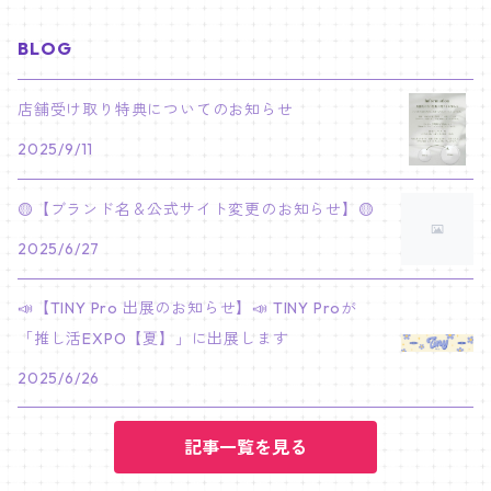
JIMIN
ジュン
チャンビン
スビン
PILOT : FOR ★★★★★
HEESEUNG
"SKZ TOY WORLD"
ASTRO
パノラマポスター
NewJeans
02/01 JIHYO
NECKLACE
ハローキティ｜Hello kitty
BLOG
PARK BO GUM
V
ホシ
スンミン
ボムギュ
5-STAR Seoul Special
JAY
SKZ'S MAGIC SCHOOL
MJ
NewJeans
キャンバスフレーム
LE SSERAFIM
02/03 REI
BRACELET
マイメロディ My Melody
店舗受け取り特典についてのお知らせ
PARK SEO JUN
JUNGKOOK
ウォヌ
ハン
テヒョン
"SKZ TOY WORLD"
JAKE
2025/9/11
JINJIN
ミンジ
A2 Size (42 × 59.4 cm)
FLAME RISES
LE SSERAFIM
人生4カットフォト
IVE
02/05 TAEHYUN
RING
JI CHANG WOOK
ウジ
ヒョンジン
ヒュニンカイ
SKZ'S MAGIC SCHOOL
SUNGHOON
🟡【ブランド名＆公式サイト変更のお知らせ】🟡
CHA EUN WOO
ハニ
A3 Size (29.7×42 cm)
FEARLESS
SAKURA
aespa
メガネ拭き
SEVENTEEN
02/08 I.N
GONG YOO
2025/6/27
ドギョム
フィリックス
dominATE SEOUL
SUNOO
ROCKY
ダニエル
A4 Size (21 ×29.7 cm)
FEARNADA 2023 S/S
YUNJIN
KARINA
IN THE SOOP 2
IVE
ホログラムシール
TXT
02/09 JUNGWON
📣【TINY Pro 出展のお知らせ】📣 TINY Proが
PARK HYUNG SIK
ディエイト
アイエン
SKZ 5'CLOCK
JUNGWON
MOONBIN
「推し活EXPO【夏】」に出展します
ヘリン
A5 Size (14.8 x 21 cm)
FEARNADA 2024 S/S
CHAEWON
WINTER
2023 CARAT LAND
GAEUL
Bake Shop
TWICE
ティブティブシール
aespa
02/11 DINO
LEE MIN HO
2025/6/26
ミンギュ
NIKI
SANHA
ヘイン
KAZUHA
GISELLE
LOVE
YUJIN
TEMPTATION
モモ
Come to MY illusion
BLACKPINK
ポーチ
BLACKPINK
02/14 JAEHYUN
JUNG HAE IN
スングァン
記事一覧を見る
EUNCHAE
NINGNING
CAFE in SEOUL
REI
DECO KIT
ナヨン
JISOO
化粧ポーチ
MY SWEET HOME
NCT127
バッジ Badge
ENHYPEN
02/18 J-HOPE