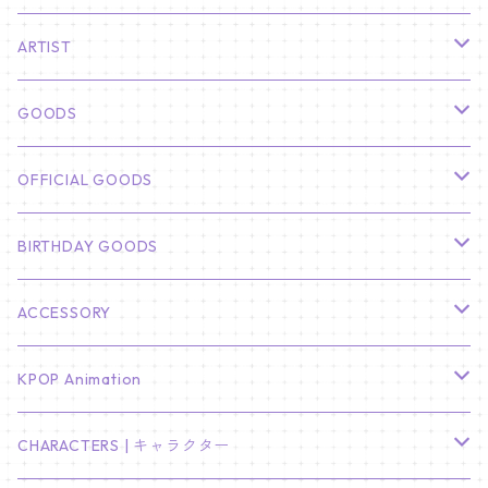
ARTIST
俳優
GOODS
CHA EUN WOO
BTS
カレンダー
OFFICIAL GOODS
HYUNBIN
JIN
壁掛けカレンダー
SEVENTEEN
フォトカードセット(60枚入り)
LIGHT STICK
BIRTHDAY GOODS
KIM SOO HYUN
J-HOPE
ミニ壁掛けカレンダー
S.COUPS
Light Stick Pouch
Stray Kids
韓国語単語カード
BT21
01/01 WINTER
ACCESSORY
LEE JONG SUK
RM
卓上カレンダー
ジョンハン
バンチャン
TXT
プレミアム写真集
Stray Kids
01/16 SEUNGKWAN
PIERCE
KPOP Animation
LEE JOON GI
SUGA
ミニ卓上カレンダー
ジョシュア
リノ
ヨンジュン
MANIAC ENCORE
ENHYPEN
ステッカー&粘着メモ紙セット
SKZOO
02/01 DOYOUNG
EARRING
KPop Demon Hunters
CHARACTERS | キャラクター
NAM JOO HYUK