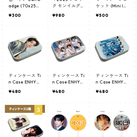
adge (70x25m
ク センイルグ
ケット (Mini Im
m) 【ENHYPEN
ッズ＊ポーチ
age Picket) う
¥300
¥980
¥500
- エンハイプ
[K☆PARK / K-S
ちわ - エンハイ
ン】
TAR PLUS 限定]
フン(ENHYPEN
-01)
ティンケース Ti
ティンケース Ti
ティンケース Ti
n Case ENHYP
n Case ENHYP
n Case ENHYP
EN エナイプン
EN エナイプン
EN エナイプン
¥480
¥480
¥480
JAKE (JAKE-0
(EN-08)
(EN-07)
5)