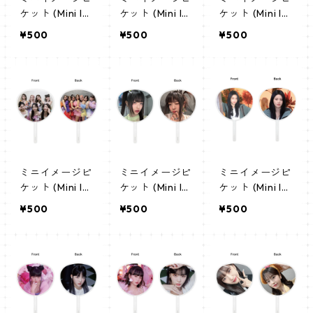
ケット (Mini Im
ケット (Mini Im
ケット (Mini Im
age Picket) う
age Picket) う
age Picket) う
¥500
¥500
¥500
ちわ - StrayKid
ちわ - SO GEO
ちわ - NMIXX
s アイエン (I.N
N ソ・ゴン (SO
へウォン (HAE
02)
GEON 01)
WON 01)
ミニイメージピ
ミニイメージピ
ミニイメージピ
ケット (Mini Im
ケット (Mini Im
ケット (Mini Im
age Picket) う
age Picket) う
age Picket) う
¥500
¥500
¥500
ちわ - NMIXX
ちわ - NewJea
ちわ - LE SSER
エンミックス
ns ハニ (HANNI
AFIM ユンジン
(NMIXX 02)
01)
(YUNJIN 02)