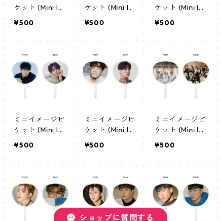
ケット (Mini Im
ケット (Mini Im
ケット (Mini Im
age Picket) う
age Picket) う
age Picket) う
¥500
¥500
¥500
ちわ - AESPA
ちわ - ジンジン
ちわ - ラキ(lac
エスパ 02
01(jinjin01)
ky01)
ミニイメージピ
ミニイメージピ
ミニイメージピ
ケット (Mini Im
ケット (Mini Im
ケット (Mini Im
age Picket) う
age Picket) う
age Picket) う
¥500
¥500
¥500
ちわ - エムジェ
ちわ - ムンビン
ちわ - ATEEZ
イ(MJ01)
(Moonbin01)
(ateez01)
ショップに質問する