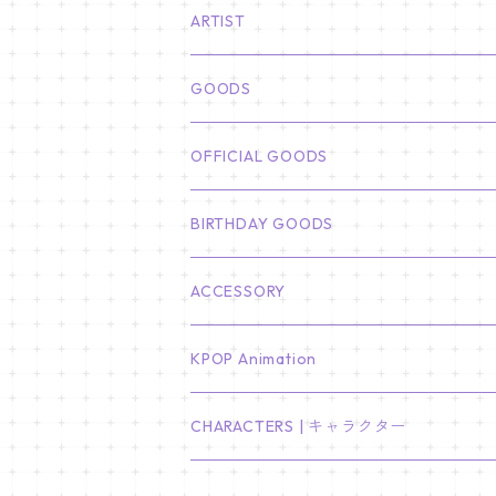
ARTIST
俳優
GOODS
CHA EUN WOO
BTS
カレンダー
OFFICIAL GOODS
HYUNBIN
JIN
壁掛けカレンダー
SEVENTEEN
フォトカードセット(60枚入り)
LIGHT STICK
BIRTHDAY GOODS
KIM SOO HYUN
J-HOPE
ミニ壁掛けカレンダー
S.COUPS
Light Stick Pouch
Stray Kids
韓国語単語カード
BT21
01/01 WINTER
ACCESSORY
LEE JONG SUK
RM
卓上カレンダー
ジョンハン
バンチャン
TXT
プレミアム写真集
Stray Kids
01/16 SEUNGKWAN
PIERCE
KPOP Animation
LEE JOON GI
SUGA
ミニ卓上カレンダー
ジョシュア
リノ
ヨンジュン
MANIAC ENCORE
ENHYPEN
ステッカー&粘着メモ紙セット
SKZOO
02/01 DOYOUNG
EARRING
KPop Demon Hunters
CHARACTERS | キャラクター
NAM JOO HYUK
JIMIN
ジュン
チャンビン
スビン
PILOT : FOR ★★★★★
HEESEUNG
"SKZ TOY WORLD"
ASTRO
パノラマポスター
NewJeans
02/01 JIHYO
NECKLACE
ハローキティ｜Hello kitty