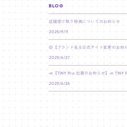
BLOG
PARK BO GUM
V
ホシ
スンミン
ボムギュ
5-STAR Seoul Special
JAY
SKZ'S MAGIC SCHOOL
MJ
NewJeans
キャンバスフレーム
LE SSERAFIM
02/03 REI
BRACELET
マイメロディ My Melody
店舗受け取り特典についてのお知らせ
PARK SEO JUN
JUNGKOOK
ウォヌ
ハン
テヒョン
"SKZ TOY WORLD"
JAKE
2025/9/11
JINJIN
ミンジ
A2 Size (42 × 59.4 cm)
FLAME RISES
LE SSERAFIM
人生4カットフォト
IVE
02/05 TAEHYUN
RING
JI CHANG WOOK
ウジ
ヒョンジン
ヒュニンカイ
SKZ'S MAGIC SCHOOL
SUNGHOON
🟡【ブランド名＆公式サイト変更のお知ら
CHA EUN WOO
ハニ
A3 Size (29.7×42 cm)
FEARLESS
SAKURA
aespa
メガネ拭き
SEVENTEEN
02/08 I.N
GONG YOO
2025/6/27
ドギョム
フィリックス
dominATE SEOUL
SUNOO
ROCKY
ダニエル
A4 Size (21 ×29.7 cm)
FEARNADA 2023 S/S
YUNJIN
KARINA
IN THE SOOP 2
IVE
ホログラムシール
TXT
02/09 JUNGWON
📣【TINY Pro 出展のお知らせ】📣 T
PARK HYUNG SIK
ディエイト
アイエン
SKZ 5'CLOCK
JUNGWON
MOONBIN
ヘリン
A5 Size (14.8 x 21 cm)
FEARNADA 2024 S/S
CHAEWON
2025/6/26
WINTER
2023 CARAT LAND
GAEUL
Bake Shop
TWICE
ティブティブシール
aespa
02/11 DINO
LEE MIN HO
ミンギュ
NIKI
SANHA
ヘイン
KAZUHA
GISELLE
LOVE
YUJIN
TEMPTATION
モモ
Come to MY illusion
BLACKPINK
ポーチ
BLACKPINK
02/14 JAEHYUN
JUNG HAE IN
スングァン
EUNCHAE
NINGNING
CAFE in SEOUL
REI
DECO KIT
ナヨン
JISOO
化粧ポーチ
MY SWEET HOME
NCT127
バッジ Badge
ENHYPEN
02/18 J-HOPE
SEO IN GUK
バーノン