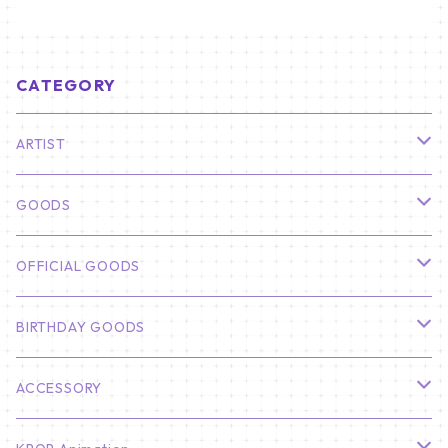
CATEGORY
ARTIST
俳優
GOODS
CHA EUN WOO
BTS
カレンダー
OFFICIAL GOODS
HYUNBIN
JIN
壁掛けカレンダー
SEVENTEEN
フォトカードセット(60枚入り)
LIGHT STICK
BIRTHDAY GOODS
KIM SOO HYUN
J-HOPE
ミニ壁掛けカレンダー
S.COUPS
Light Stick Pouch
Stray Kids
韓国語単語カード
BT21
01/01 WINTER
ACCESSORY
LEE JONG SUK
RM
卓上カレンダー
ジョンハン
バンチャン