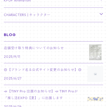
TXT
プレミアム写真集
Stray Kids
01/16 SEUNGKWAN
PIERCE
KPOP Animation
LEE JOON GI
SUGA
ミニ卓上カレンダー
ジョシュア
リノ
ヨンジュン
MANIAC ENCORE
ENHYPEN
ステッカー&粘着メモ紙セット
SKZOO
02/01 DOYOUNG
EARRING
KPop Demon Hunters
CHARACTERS | キャラクター
NAM JOO HYUK
JIMIN
ジュン
チャンビン
スビン
PILOT : FOR ★★★★★
HEESEUNG
"SKZ TOY WORLD"
ASTRO
パノラマポスター
NewJeans
02/01 JIHYO
NECKLACE
ハローキティ｜Hello kitty
BLOG
PARK BO GUM
V
ホシ
スンミン
ボムギュ
5-STAR Seoul Special
JAY
SKZ'S MAGIC SCHOOL
MJ
NewJeans
キャンバスフレーム
LE SSERAFIM
02/03 REI
BRACELET
マイメロディ My Melody
店舗受け取り特典についてのお知らせ
PARK SEO JUN
JUNGKOOK
ウォヌ
ハン
テヒョン
"SKZ TOY WORLD"
JAKE
2025/9/11
JINJIN
ミンジ
A2 Size (42 × 59.4 cm)
FLAME RISES
LE SSERAFIM
人生4カットフォト
IVE
02/05 TAEHYUN
RING
JI CHANG WOOK
ウジ
ヒョンジン
ヒュニンカイ
SKZ'S MAGIC SCHOOL
SUNGHOON
🟡【ブランド名＆公式サイト変更のお知らせ】🟡
CHA EUN WOO
ハニ
A3 Size (29.7×42 cm)
FEARLESS
SAKURA
aespa
メガネ拭き
SEVENTEEN
02/08 I.N
GONG YOO
2025/6/27
ドギョム
フィリックス
dominATE SEOUL
SUNOO
ROCKY
ダニエル
A4 Size (21 ×29.7 cm)
FEARNADA 2023 S/S
YUNJIN
KARINA
IN THE SOOP 2
IVE
ホログラムシール
TXT
02/09 JUNGWON
📣【TINY Pro 出展のお知らせ】📣 TINY Proが
PARK HYUNG SIK
ディエイト
アイエン
SKZ 5'CLOCK
JUNGWON
MOONBIN
「推し活EXPO【夏】」に出展します
ヘリン
A5 Size (14.8 x 21 cm)
FEARNADA 2024 S/S
CHAEWON
WINTER
2023 CARAT LAND
GAEUL
Bake Shop
TWICE
ティブティブシール
aespa
02/11 DINO
LEE MIN HO
2025/6/26