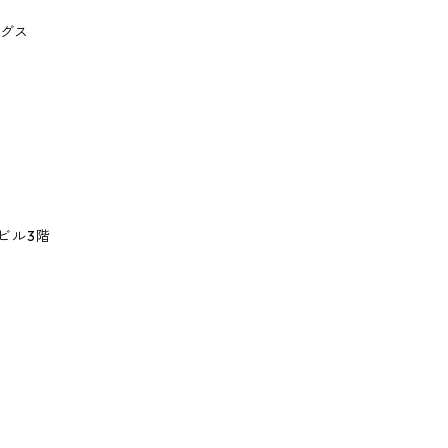
グス
ビル3階