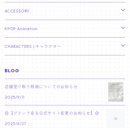
KIM SOO HYUN
J-HOPE
ミニ壁掛けカレンダー
S.COUPS
Light Stick Pouch
Stray Kids
韓国語単語カード
BT21
01/01 WINTER
ACCESSORY
LEE JONG SUK
RM
卓上カレンダー
ジョンハン
バンチャン
TXT
プレミアム写真集
Stray Kids
01/16 SEUNGKWAN
PIERCE
KPOP Animation
LEE JOON GI
SUGA
ミニ卓上カレンダー
ジョシュア
リノ
ヨンジュン
MANIAC ENCORE
ENHYPEN
ステッカー&粘着メモ紙セット
SKZOO
02/01 DOYOUNG
EARRING
KPop Demon Hunters
CHARACTERS | キャラクター
NAM JOO HYUK
JIMIN
ジュン
チャンビン
スビン
PILOT : FOR ★★★★★
HEESEUNG
"SKZ TOY WORLD"
ASTRO
パノラマポスター
NewJeans
02/01 JIHYO
NECKLACE
ハローキティ｜Hello kitty
BLOG
PARK BO GUM
V
ホシ
スンミン
ボムギュ
5-STAR Seoul Special
JAY
SKZ'S MAGIC SCHOOL
MJ
NewJeans
キャンバスフレーム
LE SSERAFIM
02/03 REI
BRACELET
マイメロディ My Melody
店舗受け取り特典についてのお知らせ
PARK SEO JUN
JUNGKOOK
ウォヌ
ハン
テヒョン
"SKZ TOY WORLD"
JAKE
2025/9/11
JINJIN
ミンジ
A2 Size (42 × 59.4 cm)
FLAME RISES
LE SSERAFIM
人生4カットフォト
IVE
02/05 TAEHYUN
RING
JI CHANG WOOK
ウジ
ヒョンジン
ヒュニンカイ
SKZ'S MAGIC SCHOOL
SUNGHOON
🟡【ブランド名＆公式サイト変更のお知らせ】🟡
CHA EUN WOO
ハニ
A3 Size (29.7×42 cm)
FEARLESS
SAKURA
aespa
メガネ拭き
SEVENTEEN
02/08 I.N
GONG YOO
2025/6/27
ドギョム
フィリックス
dominATE SEOUL
SUNOO