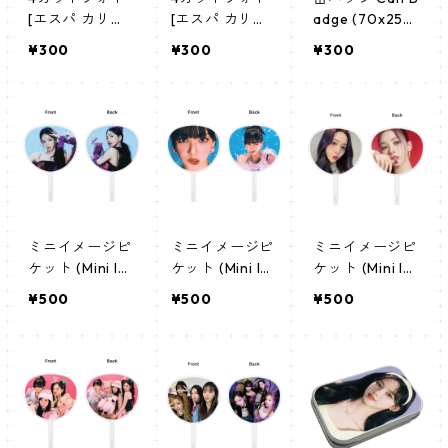
[エスパ カリナ-
[エスパ カリナ-
adge (70x25m
02]4CUT PHOT
01]4CUT PHOT
m) 【AESPA -
¥300
¥300
¥300
O aespa KARIN
O aespa KARIN
エスパ】
A 02
A 01
ミニイメージピ
ミニイメージピ
ミニイメージピ
ケット (Mini Im
ケット (Mini Im
ケット (Mini Im
age Picket) う
age Picket) う
age Picket) う
¥500
¥500
¥500
ちわ - AESPA
ちわ - AESPA
ちわ - AESPA
エスパ カリナ
エスパ カリナ
エスパ カリナ(k
(karina) 04
(karina) 02
arina)