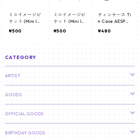
ミニイメージピ
ミニイメージピ
ティンケース Ti
ケット (Mini Im
ケット (Mini Im
n Case AESPA
age Picket) う
age Picket) う
カリナ(KARINA
¥500
¥500
¥480
ちわ - AESPA
ちわ - AESPA
-02)
エスパ 02
エスパ (aespa)
CATEGORY
ARTIST
俳優
GOODS
CHA EUN WOO
BTS
カレンダー
OFFICIAL GOODS
HYUNBIN
JIN
壁掛けカレンダー
SEVENTEEN
フォトカードセット(60枚入り)
LIGHT STICK
BIRTHDAY GOODS