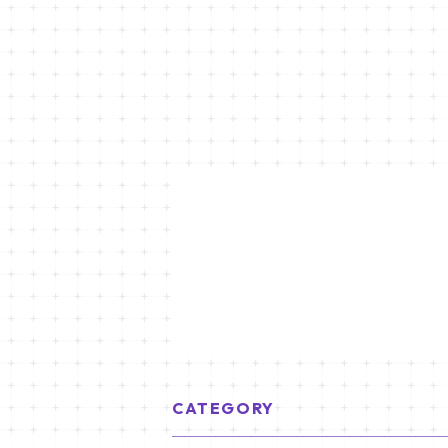
CATEGORY