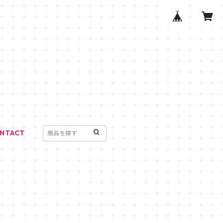
NTACT