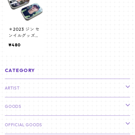
＊2023 ジン セ
ンイルグッズ＊
ティンケース
¥480
[K☆PARK / K-S
TAR PLUS 限定]
CATEGORY
ARTIST
俳優
GOODS
CHA EUN WOO
BTS
カレンダー
OFFICIAL GOODS