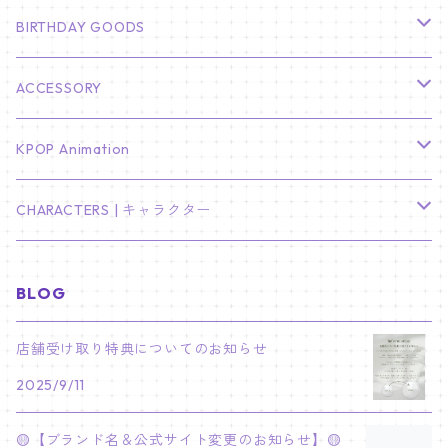
HYUNBIN
JIN
壁掛けカレンダー
SEVENTEEN
フォトカードセット(60枚入り)
LIGHT STICK
BIRTHDAY GOODS
KIM SOO HYUN
J-HOPE
ミニ壁掛けカレンダー
S.COUPS
Light Stick Pouch
Stray Kids
韓国語単語カード
BT21
01/01 WINTER
ACCESSORY
LEE JONG SUK
RM
卓上カレンダー
ジョンハン
バンチャン
TXT
プレミアム写真集
Stray Kids
01/16 SEUNGKWAN
PIERCE
KPOP Animation
LEE JOON GI
SUGA
ミニ卓上カレンダー
ジョシュア
リノ
ヨンジュン
MANIAC ENCORE
ENHYPEN
ステッカー&粘着メモ紙セット
SKZOO
02/01 DOYOUNG
EARRING
KPop Demon Hunters
CHARACTERS | キャラクター
NAM JOO HYUK
JIMIN
ジュン
チャンビン
スビン
PILOT : FOR ★★★★★
HEESEUNG
"SKZ TOY WORLD"
ASTRO
パノラマポスター
NewJeans
02/01 JIHYO
NECKLACE
ハローキティ｜Hello kitty
BLOG
PARK BO GUM
V
ホシ
スンミン
ボムギュ
5-STAR Seoul Special
JAY
SKZ'S MAGIC SCHOOL
MJ
NewJeans
キャンバスフレーム
LE SSERAFIM
02/03 REI
BRACELET
マイメロディ My Melody
店舗受け取り特典についてのお知らせ
PARK SEO JUN
JUNGKOOK
ウォヌ
ハン
テヒョン
"SKZ TOY WORLD"
JAKE
2025/9/11
JINJIN
ミンジ
A2 Size (42 × 59.4 cm)
FLAME RISES
LE SSERAFIM
人生4カットフォト
IVE
02/05 TAEHYUN
RING
JI CHANG WOOK
ウジ
ヒョンジン
ヒュニンカイ
SKZ'S MAGIC SCHOOL
SUNGHOON
🟡【ブランド名＆公式サイト変更のお知らせ】🟡
CHA EUN WOO
ハニ
A3 Size (29.7×42 cm)
FEARLESS