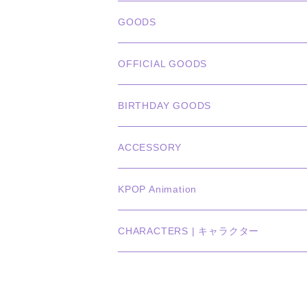
俳優
GOODS
CHA EUN WOO
BTS
カレンダー
OFFICIAL GOODS
HYUNBIN
JIN
壁掛けカレンダー
SEVENTEEN
フォトカードセット(60枚入り)
LIGHT STICK
BIRTHDAY GOODS
KIM SOO HYUN
J-HOPE
ミニ壁掛けカレンダー
S.COUPS
Light Stick Pouch
Stray Kids
韓国語単語カード
BT21
01/01 WINTER
ACCESSORY
LEE JONG SUK
RM
卓上カレンダー
ジョンハン
バンチャン
TXT
プレミアム写真集
Stray Kids
01/16 SEUNGKWAN
PIERCE
KPOP Animation
LEE JOON GI
SUGA
ミニ卓上カレンダー
ジョシュア
リノ
ヨンジュン
MANIAC ENCORE
ENHYPEN
ステッカー&粘着メモ紙セット
SKZOO
02/01 DOYOUNG
EARRING
KPop Demon Hunters
CHARACTERS | キャラクター
NAM JOO HYUK
JIMIN
ジュン
チャンビン
スビン
PILOT : FOR ★★★★★
HEESEUNG
"SKZ TOY WORLD"
ASTRO
パノラマポスター
NewJeans
02/01 JIHYO
NECKLACE
ハローキティ｜Hello kitty
PARK BO GUM
V
ホシ
スンミン
ボムギュ
5-STAR Seoul Special