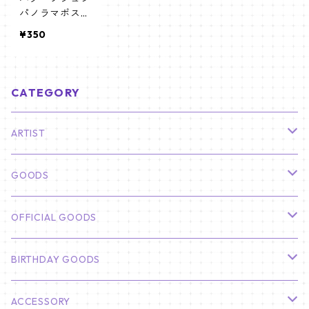
パノラマポスタ
ー (PARK SEO J
¥350
UN Poster) 70
0*330mm 【P
ark Seo Jun-0
1】
CATEGORY
ARTIST
俳優
GOODS
CHA EUN WOO
BTS
カレンダー
OFFICIAL GOODS
HYUNBIN
JIN
壁掛けカレンダー
SEVENTEEN
フォトカードセット(60枚入り)
LIGHT STICK
BIRTHDAY GOODS
KIM SOO HYUN
J-HOPE
ミニ壁掛けカレンダー
S.COUPS
Light Stick Pouch
Stray Kids
韓国語単語カード
BT21
01/01 WINTER
ACCESSORY