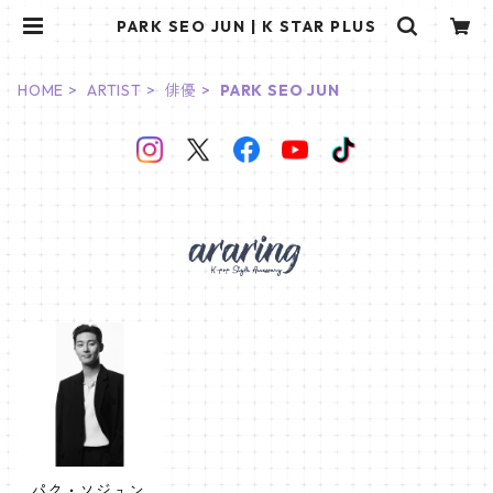
PARK SEO JUN | K STAR PLUS
HOME
ARTIST
俳優
PARK SEO JUN
パク・ソジュン