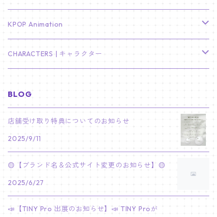
LEE JONG SUK
RM
卓上カレンダー
ジョンハン
バンチャン
TXT
プレミアム写真集
Stray Kids
01/16 SEUNGKWAN
PIERCE
KPOP Animation
LEE JOON GI
SUGA
ミニ卓上カレンダー
ジョシュア
リノ
ヨンジュン
MANIAC ENCORE
ENHYPEN
ステッカー&粘着メモ紙セット
SKZOO
02/01 DOYOUNG
EARRING
KPop Demon Hunters
CHARACTERS | キャラクター
NAM JOO HYUK
JIMIN
ジュン
チャンビン
スビン
PILOT : FOR ★★★★★
HEESEUNG
"SKZ TOY WORLD"
ASTRO
パノラマポスター
NewJeans
02/01 JIHYO
NECKLACE
ハローキティ｜Hello kitty
BLOG
PARK BO GUM
V
ホシ
スンミン
ボムギュ
5-STAR Seoul Special
JAY
SKZ'S MAGIC SCHOOL
MJ
NewJeans
キャンバスフレーム
LE SSERAFIM
02/03 REI
BRACELET
マイメロディ My Melody
店舗受け取り特典についてのお知らせ
PARK SEO JUN
JUNGKOOK
ウォヌ
ハン
テヒョン
"SKZ TOY WORLD"
JAKE
2025/9/11
JINJIN
ミンジ
A2 Size (42 × 59.4 cm)
FLAME RISES
LE SSERAFIM
人生4カットフォト
IVE
02/05 TAEHYUN
RING
JI CHANG WOOK
ウジ
ヒョンジン
ヒュニンカイ
SKZ'S MAGIC SCHOOL
SUNGHOON
🟡【ブランド名＆公式サイト変更のお知らせ】🟡
CHA EUN WOO
ハニ
A3 Size (29.7×42 cm)
FEARLESS
SAKURA
aespa
メガネ拭き
SEVENTEEN
02/08 I.N
GONG YOO
2025/6/27
ドギョム
フィリックス
dominATE SEOUL
SUNOO
ROCKY
ダニエル
A4 Size (21 ×29.7 cm)
FEARNADA 2023 S/S
YUNJIN
KARINA
IN THE SOOP 2
IVE
ホログラムシール
TXT
02/09 JUNGWON
📣【TINY Pro 出展のお知らせ】📣 TINY Proが
PARK HYUNG SIK
ディエイト
アイエン