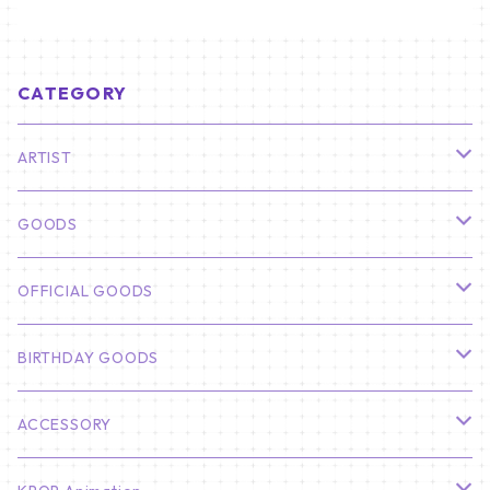
CATEGORY
ARTIST
俳優
GOODS
CHA EUN WOO
BTS
カレンダー
OFFICIAL GOODS
HYUNBIN
JIN
壁掛けカレンダー
SEVENTEEN
フォトカードセット(60枚入り)
LIGHT STICK
BIRTHDAY GOODS
KIM SOO HYUN
J-HOPE
ミニ壁掛けカレンダー
S.COUPS
Light Stick Pouch
Stray Kids
韓国語単語カード
BT21
01/01 WINTER
ACCESSORY
LEE JONG SUK
RM
卓上カレンダー
ジョンハン
バンチャン