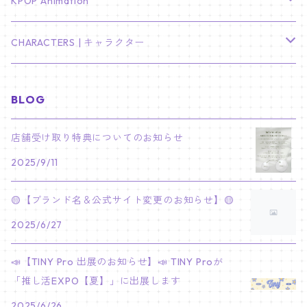
TXT
プレミアム写真集
Stray Kids
01/16 SEUNGKWAN
PIERCE
KPOP Animation
LEE JOON GI
SUGA
ミニ卓上カレンダー
ジョシュア
リノ
ヨンジュン
MANIAC ENCORE
ENHYPEN
ステッカー&粘着メモ紙セット
SKZOO
02/01 DOYOUNG
EARRING
KPop Demon Hunters
CHARACTERS | キャラクター
NAM JOO HYUK
JIMIN
ジュン
チャンビン
スビン
PILOT : FOR ★★★★★
HEESEUNG
"SKZ TOY WORLD"
ASTRO
パノラマポスター
NewJeans
02/01 JIHYO
NECKLACE
ハローキティ｜Hello kitty
BLOG
PARK BO GUM
V
ホシ
スンミン
ボムギュ
5-STAR Seoul Special
JAY
SKZ'S MAGIC SCHOOL
MJ
NewJeans
キャンバスフレーム
LE SSERAFIM
02/03 REI
BRACELET
マイメロディ My Melody
店舗受け取り特典についてのお知らせ
PARK SEO JUN
JUNGKOOK
ウォヌ
ハン
テヒョン
"SKZ TOY WORLD"
JAKE
2025/9/11
JINJIN
ミンジ
A2 Size (42 × 59.4 cm)
FLAME RISES
LE SSERAFIM
人生4カットフォト
IVE
02/05 TAEHYUN
RING
JI CHANG WOOK
ウジ
ヒョンジン
ヒュニンカイ
SKZ'S MAGIC SCHOOL
SUNGHOON
🟡【ブランド名＆公式サイト変更のお知らせ】🟡
CHA EUN WOO
ハニ
A3 Size (29.7×42 cm)
FEARLESS
SAKURA
aespa
メガネ拭き
SEVENTEEN
02/08 I.N
GONG YOO
2025/6/27
ドギョム
フィリックス
dominATE SEOUL
SUNOO
ROCKY
ダニエル
A4 Size (21 ×29.7 cm)
FEARNADA 2023 S/S
YUNJIN
KARINA
IN THE SOOP 2
IVE
ホログラムシール
TXT
02/09 JUNGWON
📣【TINY Pro 出展のお知らせ】📣 TINY Proが
PARK HYUNG SIK
ディエイト
アイエン
SKZ 5'CLOCK
JUNGWON
MOONBIN
「推し活EXPO【夏】」に出展します
ヘリン
A5 Size (14.8 x 21 cm)
FEARNADA 2024 S/S
CHAEWON
WINTER
2023 CARAT LAND
GAEUL
Bake Shop
TWICE
ティブティブシール
aespa
02/11 DINO
LEE MIN HO
2025/6/26