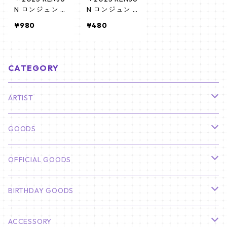
N ロンジュン セ
N ロンジュン セ
ンイルグッズ
ンイルグッズ＊
¥980
¥480
＊ ポーチ [K☆P
ティンケース
ARK / K-STAR
[K☆PARK / K-S
PLUS 限定]
TAR PLUS 限定]
CATEGORY
ARTIST
俳優
GOODS
CHA EUN WOO
BTS
カレンダー
OFFICIAL GOODS
HYUNBIN
JIN
壁掛けカレンダー
SEVENTEEN
フォトカードセット(60枚入り)
LIGHT STICK
BIRTHDAY GOODS
KIM SOO HYUN
J-HOPE
ミニ壁掛けカレンダー
S.COUPS
Light Stick Pouch
Stray Kids
韓国語単語カード
BT21
01/01 WINTER
ACCESSORY