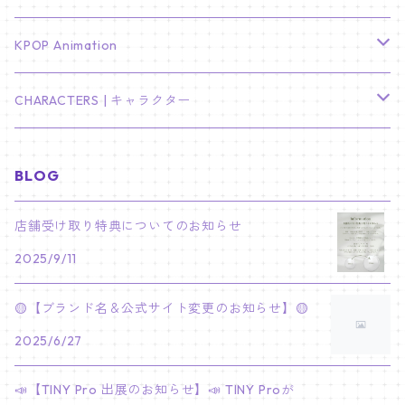
LEE JONG SUK
RM
卓上カレンダー
ジョンハン
バンチャン
TXT
プレミアム写真集
Stray Kids
01/16 SEUNGKWAN
PIERCE
KPOP Animation
LEE JOON GI
SUGA
ミニ卓上カレンダー
ジョシュア
リノ
ヨンジュン
MANIAC ENCORE
ENHYPEN
ステッカー&粘着メモ紙セット
SKZOO
02/01 DOYOUNG
EARRING
KPop Demon Hunters
CHARACTERS | キャラクター
NAM JOO HYUK
JIMIN
ジュン
チャンビン
スビン
PILOT : FOR ★★★★★
HEESEUNG
"SKZ TOY WORLD"
ASTRO
パノラマポスター
NewJeans
02/01 JIHYO
NECKLACE
ハローキティ｜Hello kitty
BLOG
PARK BO GUM
V
ホシ
スンミン
ボムギュ
5-STAR Seoul Special
JAY
SKZ'S MAGIC SCHOOL
MJ
NewJeans
キャンバスフレーム
LE SSERAFIM
02/03 REI
BRACELET
マイメロディ My Melody
店舗受け取り特典についてのお知らせ
PARK SEO JUN
JUNGKOOK
ウォヌ
ハン
テヒョン
"SKZ TOY WORLD"
JAKE
2025/9/11
JINJIN
ミンジ
A2 Size (42 × 59.4 cm)
FLAME RISES
LE SSERAFIM
人生4カットフォト
IVE
02/05 TAEHYUN
RING
JI CHANG WOOK
ウジ
ヒョンジン
ヒュニンカイ
SKZ'S MAGIC SCHOOL
SUNGHOON
🟡【ブランド名＆公式サイト変更のお知らせ】🟡
CHA EUN WOO
ハニ
A3 Size (29.7×42 cm)
FEARLESS
SAKURA
aespa
メガネ拭き
SEVENTEEN
02/08 I.N
GONG YOO
2025/6/27
ドギョム
フィリックス
dominATE SEOUL
SUNOO
ROCKY
ダニエル
A4 Size (21 ×29.7 cm)
FEARNADA 2023 S/S
YUNJIN
KARINA
IN THE SOOP 2
IVE
ホログラムシール
TXT
02/09 JUNGWON
📣【TINY Pro 出展のお知らせ】📣 TINY Proが
PARK HYUNG SIK
ディエイト
アイエン