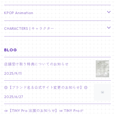
LEE JONG SUK
RM
卓上カレンダー
ジョンハン
バンチャン
TXT
プレミアム写真集
Stray Kids
01/16 SEUNGKWAN
PIERCE
KPOP Animation
LEE JOON GI
SUGA
ミニ卓上カレンダー
ジョシュア
リノ
ヨンジュン
MANIAC ENCORE
ENHYPEN
ステッカー&粘着メモ紙セット
SKZOO
02/01 DOYOUNG
EARRING
KPop Demon Hunters
CHARACTERS | キャラクター
NAM JOO HYUK
JIMIN
ジュン
チャンビン
スビン
PILOT : FOR ★★★★★
HEESEUNG
"SKZ TOY WORLD"
ASTRO
パノラマポスター
NewJeans
02/01 JIHYO
NECKLACE
ハローキティ｜Hello kitty
BLOG
PARK BO GUM
V
ホシ
スンミン
ボムギュ
5-STAR Seoul Special
JAY
SKZ'S MAGIC SCHOOL
MJ
NewJeans
キャンバスフレーム
LE SSERAFIM
02/03 REI
BRACELET
マイメロディ My Melody
店舗受け取り特典についてのお知らせ
PARK SEO JUN
JUNGKOOK
ウォヌ
ハン
テヒョン
"SKZ TOY WORLD"
JAKE
2025/9/11
JINJIN
ミンジ
A2 Size (42 × 59.4 cm)
FLAME RISES
LE SSERAFIM
人生4カットフォト
IVE
02/05 TAEHYUN
RING
JI CHANG WOOK
ウジ
ヒョンジン
ヒュニンカイ
SKZ'S MAGIC SCHOOL
SUNGHOON
🟡【ブランド名＆公式サイト変更のお知らせ】🟡
CHA EUN WOO
ハニ
A3 Size (29.7×42 cm)
FEARLESS
SAKURA
aespa
メガネ拭き
SEVENTEEN
02/08 I.N
GONG YOO
2025/6/27
ドギョム
フィリックス
dominATE SEOUL
SUNOO
ROCKY
ダニエル
A4 Size (21 ×29.7 cm)
FEARNADA 2023 S/S
YUNJIN
KARINA
IN THE SOOP 2
IVE
ホログラムシール
TXT
02/09 JUNGWON
📣【TINY Pro 出展のお知らせ】📣 TINY Proが
PARK HYUNG SIK
ディエイト
アイエン