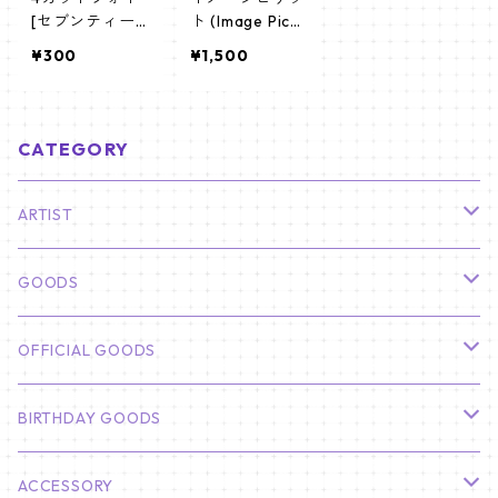
[セブンティー
ト (Image Pick
ン エスクプス-
et) うちわ - セ
¥300
¥1,500
02]4CUT PHOT
ブンティーン
O SEVENTEEN
(S.COUPS_01)
SCOUPS 02
CATEGORY
ARTIST
俳優
GOODS
CHA EUN WOO
BTS
カレンダー
OFFICIAL GOODS
HYUNBIN
JIN
壁掛けカレンダー
SEVENTEEN
フォトカードセット(60枚入り)
LIGHT STICK
BIRTHDAY GOODS
KIM SOO HYUN
J-HOPE
ミニ壁掛けカレンダー
S.COUPS
Light Stick Pouch
Stray Kids
韓国語単語カード
BT21
01/01 WINTER
ACCESSORY