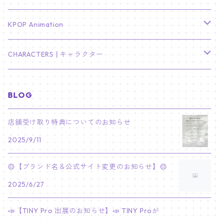
LEE JONG SUK
RM
卓上カレンダー
ジョンハン
バンチャン
TXT
プレミアム写真集
Stray Kids
01/16 SEUNGKWAN
PIERCE
KPOP Animation
LEE JOON GI
SUGA
ミニ卓上カレンダー
ジョシュア
リノ
ヨンジュン
MANIAC ENCORE
ENHYPEN
ステッカー&粘着メモ紙セット
SKZOO
02/01 DOYOUNG
EARRING
KPop Demon Hunters
CHARACTERS | キャラクター
NAM JOO HYUK
JIMIN
ジュン
チャンビン
スビン
PILOT : FOR ★★★★★
HEESEUNG
"SKZ TOY WORLD"
ASTRO
パノラマポスター
NewJeans
02/01 JIHYO
NECKLACE
ハローキティ｜Hello kitty
BLOG
PARK BO GUM
V
ホシ
スンミン
ボムギュ
5-STAR Seoul Special
JAY
SKZ'S MAGIC SCHOOL
MJ
NewJeans
キャンバスフレーム
LE SSERAFIM
02/03 REI
BRACELET
マイメロディ My Melody
店舗受け取り特典についてのお知らせ
PARK SEO JUN
JUNGKOOK
ウォヌ
ハン
テヒョン
"SKZ TOY WORLD"
JAKE
2025/9/11
JINJIN
ミンジ
A2 Size (42 × 59.4 cm)
FLAME RISES
LE SSERAFIM
人生4カットフォト
IVE
02/05 TAEHYUN
RING
JI CHANG WOOK
ウジ
ヒョンジン
ヒュニンカイ
SKZ'S MAGIC SCHOOL
SUNGHOON
🟡【ブランド名＆公式サイト変更のお知らせ】🟡
CHA EUN WOO
ハニ
A3 Size (29.7×42 cm)
FEARLESS
SAKURA
aespa
メガネ拭き
SEVENTEEN
02/08 I.N
GONG YOO
2025/6/27
ドギョム
フィリックス
dominATE SEOUL
SUNOO
ROCKY
ダニエル
A4 Size (21 ×29.7 cm)
FEARNADA 2023 S/S
YUNJIN
KARINA
IN THE SOOP 2
IVE
ホログラムシール
TXT
02/09 JUNGWON
📣【TINY Pro 出展のお知らせ】📣 TINY Proが
PARK HYUNG SIK
ディエイト
アイエン