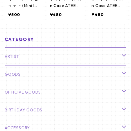
ケット (Mini Im
n Case ATEEZ
n Case ATEEZ
age Picket) う
エイティーズ Y
エイティーズ
¥500
¥480
¥480
ちわ - ATEEZ
EOSANG (YEO
(ATEEZ-03)
(ateez01)
SANG-04)
CATEGORY
ARTIST
俳優
GOODS
CHA EUN WOO
BTS
カレンダー
OFFICIAL GOODS
HYUNBIN
JIN
壁掛けカレンダー
SEVENTEEN
フォトカードセット(60枚入り)
LIGHT STICK
BIRTHDAY GOODS
KIM SOO HYUN
J-HOPE
ミニ壁掛けカレンダー
S.COUPS
Light Stick Pouch
Stray Kids
韓国語単語カード
BT21
01/01 WINTER
ACCESSORY