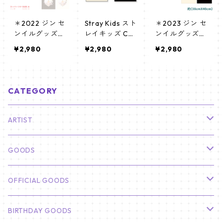
＊2022 ジン セ
Stray Kids スト
＊2023 ジン セ
ンイルグッズ＊
レイキッズ Can
ンイルグッズ＊
スーパーツナ
vas ECOBAG
エコバッグ [K
¥2,980
¥2,980
¥2,980
エコバッグ Lサ
キャンバス エ
☆PARK / K-ST
イズ (BLACK/IV
コバッグ_ebl_
AR PLUS 限定]
ORY) [K☆PARK
skz_03
/ K-STAR PLUS
CATEGORY
限定]
ARTIST
俳優
GOODS
CHA EUN WOO
BTS
カレンダー
OFFICIAL GOODS
HYUNBIN
JIN
壁掛けカレンダー
SEVENTEEN
フォトカードセット(60枚入り)
LIGHT STICK
BIRTHDAY GOODS