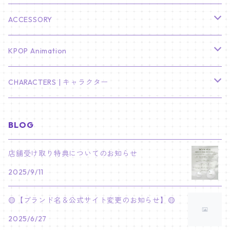
KIM SOO HYUN
J-HOPE
ミニ壁掛けカレンダー
S.COUPS
Light Stick Pouch
Stray Kids
韓国語単語カード
BT21
01/01 WINTER
ACCESSORY
LEE JONG SUK
RM
卓上カレンダー
ジョンハン
バンチャン
TXT
プレミアム写真集
Stray Kids
01/16 SEUNGKWAN
PIERCE
KPOP Animation
LEE JOON GI
SUGA
ミニ卓上カレンダー
ジョシュア
リノ
ヨンジュン
MANIAC ENCORE
ENHYPEN
ステッカー&粘着メモ紙セット
SKZOO
02/01 DOYOUNG
EARRING
KPop Demon Hunters
CHARACTERS | キャラクター
NAM JOO HYUK
JIMIN
ジュン
チャンビン
スビン
PILOT : FOR ★★★★★
HEESEUNG
"SKZ TOY WORLD"
ASTRO
パノラマポスター
NewJeans
02/01 JIHYO
NECKLACE
ハローキティ｜Hello kitty
BLOG
PARK BO GUM
V
ホシ
スンミン
ボムギュ
5-STAR Seoul Special
JAY
SKZ'S MAGIC SCHOOL
MJ
NewJeans
キャンバスフレーム
LE SSERAFIM
02/03 REI
BRACELET
マイメロディ My Melody
店舗受け取り特典についてのお知らせ
PARK SEO JUN
JUNGKOOK
ウォヌ
ハン
テヒョン
"SKZ TOY WORLD"
JAKE
2025/9/11
JINJIN
ミンジ
A2 Size (42 × 59.4 cm)
FLAME RISES
LE SSERAFIM
人生4カットフォト
IVE
02/05 TAEHYUN
RING
JI CHANG WOOK
ウジ
ヒョンジン
ヒュニンカイ
SKZ'S MAGIC SCHOOL
SUNGHOON
🟡【ブランド名＆公式サイト変更のお知らせ】🟡
CHA EUN WOO
ハニ
A3 Size (29.7×42 cm)
FEARLESS
SAKURA
aespa
メガネ拭き
SEVENTEEN
02/08 I.N
GONG YOO
2025/6/27
ドギョム
フィリックス
dominATE SEOUL
SUNOO