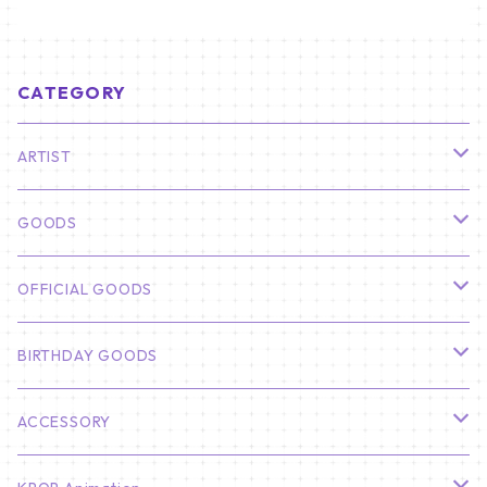
CATEGORY
ARTIST
俳優
GOODS
CHA EUN WOO
BTS
カレンダー
OFFICIAL GOODS
HYUNBIN
JIN
壁掛けカレンダー
SEVENTEEN
フォトカードセット(60枚入り)
LIGHT STICK
BIRTHDAY GOODS
KIM SOO HYUN
J-HOPE
ミニ壁掛けカレンダー
S.COUPS
Light Stick Pouch
Stray Kids
韓国語単語カード
BT21
01/01 WINTER
ACCESSORY
LEE JONG SUK
RM
卓上カレンダー
ジョンハン
バンチャン