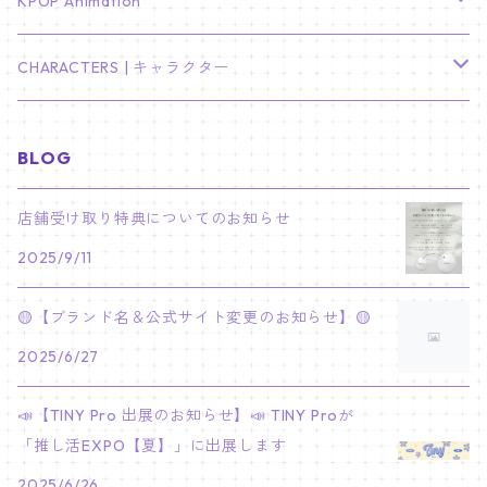
TXT
プレミアム写真集
Stray Kids
01/16 SEUNGKWAN
PIERCE
KPOP Animation
LEE JOON GI
SUGA
ミニ卓上カレンダー
ジョシュア
リノ
ヨンジュン
MANIAC ENCORE
ENHYPEN
ステッカー&粘着メモ紙セット
SKZOO
02/01 DOYOUNG
EARRING
KPop Demon Hunters
CHARACTERS | キャラクター
NAM JOO HYUK
JIMIN
ジュン
チャンビン
スビン
PILOT : FOR ★★★★★
HEESEUNG
"SKZ TOY WORLD"
ASTRO
パノラマポスター
NewJeans
02/01 JIHYO
NECKLACE
ハローキティ｜Hello kitty
BLOG
PARK BO GUM
V
ホシ
スンミン
ボムギュ
5-STAR Seoul Special
JAY
SKZ'S MAGIC SCHOOL
MJ
NewJeans
キャンバスフレーム
LE SSERAFIM
02/03 REI
BRACELET
マイメロディ My Melody
店舗受け取り特典についてのお知らせ
PARK SEO JUN
JUNGKOOK
ウォヌ
ハン
テヒョン
"SKZ TOY WORLD"
JAKE
2025/9/11
JINJIN
ミンジ
A2 Size (42 × 59.4 cm)
FLAME RISES
LE SSERAFIM
人生4カットフォト
IVE
02/05 TAEHYUN
RING
JI CHANG WOOK
ウジ
ヒョンジン
ヒュニンカイ
SKZ'S MAGIC SCHOOL
SUNGHOON
🟡【ブランド名＆公式サイト変更のお知らせ】🟡
CHA EUN WOO
ハニ
A3 Size (29.7×42 cm)
FEARLESS
SAKURA
aespa
メガネ拭き
SEVENTEEN
02/08 I.N
GONG YOO
2025/6/27
ドギョム
フィリックス
dominATE SEOUL
SUNOO
ROCKY
ダニエル
A4 Size (21 ×29.7 cm)
FEARNADA 2023 S/S
YUNJIN
KARINA
IN THE SOOP 2
IVE
ホログラムシール
TXT
02/09 JUNGWON
📣【TINY Pro 出展のお知らせ】📣 TINY Proが
PARK HYUNG SIK
ディエイト
アイエン
SKZ 5'CLOCK
JUNGWON
MOONBIN
「推し活EXPO【夏】」に出展します
ヘリン
A5 Size (14.8 x 21 cm)
FEARNADA 2024 S/S
CHAEWON
WINTER
2023 CARAT LAND
GAEUL
Bake Shop
TWICE
ティブティブシール
aespa
02/11 DINO
LEE MIN HO
2025/6/26