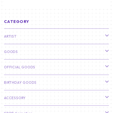
CATEGORY
ARTIST
俳優
GOODS
CHA EUN WOO
BTS
カレンダー
OFFICIAL GOODS
HYUNBIN
JIN
壁掛けカレンダー
SEVENTEEN
フォトカードセット(60枚入り)
LIGHT STICK
BIRTHDAY GOODS
KIM SOO HYUN
J-HOPE
ミニ壁掛けカレンダー
S.COUPS
Light Stick Pouch
Stray Kids
韓国語単語カード
BT21
01/01 WINTER
ACCESSORY
LEE JONG SUK
RM
卓上カレンダー
ジョンハン
バンチャン