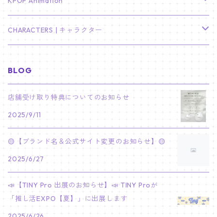
TXT
プレミアム写真集
Stray Kids
01/16 SEUNGKWAN
PIERCE
KPOP Animation
LEE JOON GI
SUGA
ミニ卓上カレンダー
ジョシュア
リノ
ヨンジュン
MANIAC ENCORE
ENHYPEN
ステッカー&粘着メモ紙セット
SKZOO
02/01 DOYOUNG
EARRING
KPop Demon Hunters
CHARACTERS | キャラクター
NAM JOO HYUK
JIMIN
ジュン
チャンビン
スビン
PILOT : FOR ★★★★★
HEESEUNG
"SKZ TOY WORLD"
ASTRO
パノラマポスター
NewJeans
02/01 JIHYO
NECKLACE
ハローキティ｜Hello kitty
BLOG
PARK BO GUM
V
ホシ
スンミン
ボムギュ
5-STAR Seoul Special
JAY
SKZ'S MAGIC SCHOOL
MJ
NewJeans
キャンバスフレーム
LE SSERAFIM
02/03 REI
BRACELET
マイメロディ My Melody
店舗受け取り特典についてのお知らせ
PARK SEO JUN
JUNGKOOK
ウォヌ
ハン
テヒョン
"SKZ TOY WORLD"
JAKE
2025/9/11
JINJIN
ミンジ
A2 Size (42 × 59.4 cm)
FLAME RISES
LE SSERAFIM
人生4カットフォト
IVE
02/05 TAEHYUN
RING
JI CHANG WOOK
ウジ
ヒョンジン
ヒュニンカイ
SKZ'S MAGIC SCHOOL
SUNGHOON
🟡【ブランド名＆公式サイト変更のお知らせ】🟡
CHA EUN WOO
ハニ
A3 Size (29.7×42 cm)
FEARLESS
SAKURA
aespa
メガネ拭き
SEVENTEEN
02/08 I.N
GONG YOO
2025/6/27
ドギョム
フィリックス
dominATE SEOUL
SUNOO
ROCKY
ダニエル
A4 Size (21 ×29.7 cm)
FEARNADA 2023 S/S
YUNJIN
KARINA
IN THE SOOP 2
IVE
ホログラムシール
TXT
02/09 JUNGWON
📣【TINY Pro 出展のお知らせ】📣 TINY Proが
PARK HYUNG SIK
ディエイト
アイエン
SKZ 5'CLOCK
JUNGWON
MOONBIN
「推し活EXPO【夏】」に出展します
ヘリン
A5 Size (14.8 x 21 cm)
FEARNADA 2024 S/S
CHAEWON
WINTER
2023 CARAT LAND
GAEUL
Bake Shop
TWICE
ティブティブシール
aespa
02/11 DINO
LEE MIN HO
2025/6/26