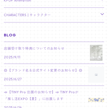
TXT
プレミアム写真集
Stray Kids
01/16 SEUNGKWAN
PIERCE
KPOP Animation
LEE JOON GI
SUGA
ミニ卓上カレンダー
ジョシュア
リノ
ヨンジュン
MANIAC ENCORE
ENHYPEN
ステッカー&粘着メモ紙セット
SKZOO
02/01 DOYOUNG
EARRING
KPop Demon Hunters
CHARACTERS | キャラクター
NAM JOO HYUK
JIMIN
ジュン
チャンビン
スビン
PILOT : FOR ★★★★★
HEESEUNG
"SKZ TOY WORLD"
ASTRO
パノラマポスター
NewJeans
02/01 JIHYO
NECKLACE
ハローキティ｜Hello kitty
BLOG
PARK BO GUM
V
ホシ
スンミン
ボムギュ
5-STAR Seoul Special
JAY
SKZ'S MAGIC SCHOOL
MJ
NewJeans
キャンバスフレーム
LE SSERAFIM
02/03 REI
BRACELET
マイメロディ My Melody
店舗受け取り特典についてのお知らせ
PARK SEO JUN
JUNGKOOK
ウォヌ
ハン
テヒョン
"SKZ TOY WORLD"
JAKE
2025/9/11
JINJIN
ミンジ
A2 Size (42 × 59.4 cm)
FLAME RISES
LE SSERAFIM
人生4カットフォト
IVE
02/05 TAEHYUN
RING
JI CHANG WOOK
ウジ
ヒョンジン
ヒュニンカイ
SKZ'S MAGIC SCHOOL
SUNGHOON
🟡【ブランド名＆公式サイト変更のお知らせ】🟡
CHA EUN WOO
ハニ
A3 Size (29.7×42 cm)
FEARLESS
SAKURA
aespa
メガネ拭き
SEVENTEEN
02/08 I.N
GONG YOO
2025/6/27
ドギョム
フィリックス
dominATE SEOUL
SUNOO
ROCKY
ダニエル
A4 Size (21 ×29.7 cm)
FEARNADA 2023 S/S
YUNJIN
KARINA
IN THE SOOP 2
IVE
ホログラムシール
TXT
02/09 JUNGWON
📣【TINY Pro 出展のお知らせ】📣 TINY Proが
PARK HYUNG SIK
ディエイト
アイエン
SKZ 5'CLOCK
JUNGWON
MOONBIN
「推し活EXPO【夏】」に出展します
ヘリン
A5 Size (14.8 x 21 cm)
FEARNADA 2024 S/S
CHAEWON
WINTER
2023 CARAT LAND
GAEUL
Bake Shop
TWICE
ティブティブシール
aespa
02/11 DINO
LEE MIN HO
2025/6/26