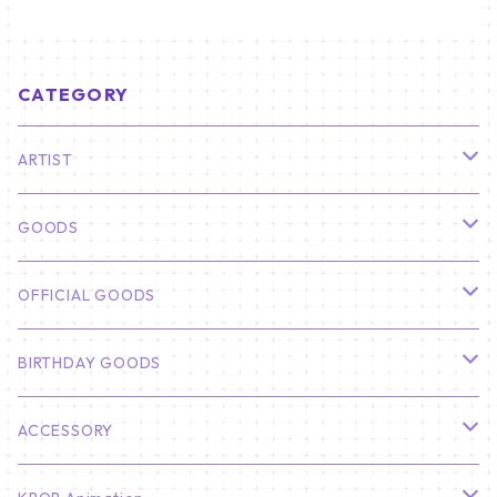
CATEGORY
ARTIST
俳優
GOODS
CHA EUN WOO
BTS
カレンダー
OFFICIAL GOODS
HYUNBIN
JIN
壁掛けカレンダー
SEVENTEEN
フォトカードセット(60枚入り)
LIGHT STICK
BIRTHDAY GOODS
KIM SOO HYUN
J-HOPE
ミニ壁掛けカレンダー
S.COUPS
Light Stick Pouch
Stray Kids
韓国語単語カード
BT21
01/01 WINTER
ACCESSORY
LEE JONG SUK
RM
卓上カレンダー
ジョンハン
バンチャン