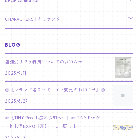
TXT
プレミアム写真集
Stray Kids
01/16 SEUNGKWAN
PIERCE
KPOP Animation
LEE JOON GI
SUGA
ミニ卓上カレンダー
ジョシュア
リノ
ヨンジュン
MANIAC ENCORE
ENHYPEN
ステッカー&粘着メモ紙セット
SKZOO
02/01 DOYOUNG
EARRING
KPop Demon Hunters
CHARACTERS | キャラクター
NAM JOO HYUK
JIMIN
ジュン
チャンビン
スビン
PILOT : FOR ★★★★★
HEESEUNG
"SKZ TOY WORLD"
ASTRO
パノラマポスター
NewJeans
02/01 JIHYO
NECKLACE
ハローキティ｜Hello kitty
BLOG
PARK BO GUM
V
ホシ
スンミン
ボムギュ
5-STAR Seoul Special
JAY
SKZ'S MAGIC SCHOOL
MJ
NewJeans
キャンバスフレーム
LE SSERAFIM
02/03 REI
BRACELET
マイメロディ My Melody
店舗受け取り特典についてのお知らせ
PARK SEO JUN
JUNGKOOK
ウォヌ
ハン
テヒョン
"SKZ TOY WORLD"
JAKE
2025/9/11
JINJIN
ミンジ
A2 Size (42 × 59.4 cm)
FLAME RISES
LE SSERAFIM
人生4カットフォト
IVE
02/05 TAEHYUN
RING
JI CHANG WOOK
ウジ
ヒョンジン
ヒュニンカイ
SKZ'S MAGIC SCHOOL
SUNGHOON
🟡【ブランド名＆公式サイト変更のお知らせ】🟡
CHA EUN WOO
ハニ
A3 Size (29.7×42 cm)
FEARLESS
SAKURA
aespa
メガネ拭き
SEVENTEEN
02/08 I.N
GONG YOO
2025/6/27
ドギョム
フィリックス
dominATE SEOUL
SUNOO
ROCKY
ダニエル
A4 Size (21 ×29.7 cm)
FEARNADA 2023 S/S
YUNJIN
KARINA
IN THE SOOP 2
IVE
ホログラムシール
TXT
02/09 JUNGWON
📣【TINY Pro 出展のお知らせ】📣 TINY Proが
PARK HYUNG SIK
ディエイト
アイエン
SKZ 5'CLOCK
JUNGWON
MOONBIN
「推し活EXPO【夏】」に出展します
ヘリン
A5 Size (14.8 x 21 cm)
FEARNADA 2024 S/S
CHAEWON
WINTER
2023 CARAT LAND
GAEUL
Bake Shop
TWICE
ティブティブシール
aespa
02/11 DINO
LEE MIN HO
2025/6/26