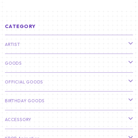
CATEGORY
ARTIST
俳優
GOODS
CHA EUN WOO
BTS
カレンダー
OFFICIAL GOODS
HYUNBIN
JIN
壁掛けカレンダー
SEVENTEEN
フォトカードセット(60枚入り)
LIGHT STICK
BIRTHDAY GOODS
KIM SOO HYUN
J-HOPE
ミニ壁掛けカレンダー
S.COUPS
Light Stick Pouch
Stray Kids
韓国語単語カード
BT21
01/01 WINTER
ACCESSORY
LEE JONG SUK
RM
卓上カレンダー
ジョンハン
バンチャン