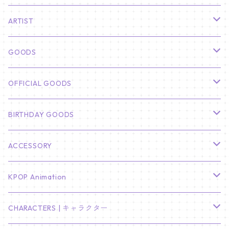
ARTIST
俳優
GOODS
CHA EUN WOO
BTS
カレンダー
OFFICIAL GOODS
HYUNBIN
JIN
壁掛けカレンダー
SEVENTEEN
フォトカードセット(60枚入り)
LIGHT STICK
BIRTHDAY GOODS
KIM SOO HYUN
J-HOPE
ミニ壁掛けカレンダー
S.COUPS
Light Stick Pouch
Stray Kids
韓国語単語カード
BT21
01/01 WINTER
ACCESSORY
LEE JONG SUK
RM
卓上カレンダー
ジョンハン
バンチャン
TXT
プレミアム写真集
Stray Kids
01/16 SEUNGKWAN
PIERCE
KPOP Animation
LEE JOON GI
SUGA
ミニ卓上カレンダー
ジョシュア
リノ
ヨンジュン
MANIAC ENCORE
ENHYPEN
ステッカー&粘着メモ紙セット
SKZOO
02/01 DOYOUNG
EARRING
KPop Demon Hunters
CHARACTERS | キャラクター
NAM JOO HYUK
JIMIN