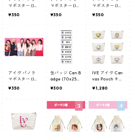
マポスター (IV
マポスター (IV
マポスター (IV
E Poster) 700
E Poster) 700
E Poster) 700
¥350
¥350
¥350
*330mm 【IVE
*330mm 【IVE
*330mm 【IVE
-02】
-03】
-04】
アイヴ パノラ
缶バッジ Can B
IVE アイヴ Can
マポスター (IV
adge (70x25m
vas Pouch キャ
E Poster) 700
m) 【IVE - アイ
ンバス ポーチ_
¥350
¥300
¥1,280
*330mm 【IVE
ヴ】
cpws_ive_02
-01】