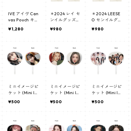
IVE アイヴ Can
＊2024 レイ セ
＊2024 LEESE
vas Pouch キャ
ンイルグッズ
O センイルグッ
ンバス ポーチ_
＊ ポーチ [K☆P
ズ ＊ ポーチ [K
¥1,280
¥980
¥980
cpws_ive_01
ARK / K-STAR
☆PARK / K-ST
PLUS 限定]
AR PLUS 限定]
ミニイメージピ
ミニイメージピ
ミニイメージピ
ケット (Mini Im
ケット (Mini Im
ケット (Mini Im
age Picket) う
age Picket) う
age Picket) う
¥500
¥500
¥500
ちわ - ユジン(Y
ちわ - ガウル
ちわ - アイヴ(I
UJIN-01)
(GAEUL-02)
VE-02)