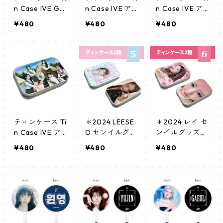
n Case IVE GA
n Case IVE ア
n Case IVE ア
EUL (GAEUL-2)
イヴ (IVE-3)
イヴ (IVE-2)
¥480
¥480
¥480
ティンケース Ti
＊2024 LEESE
＊2024 レイ セ
n Case IVE ア
O センイルグッ
ンイルグッズ
イヴ (IVE-1)
ズ ＊ ティンケ
＊ ティンケー
¥480
¥480
¥480
ース [K☆PARK
ス [K☆PARK / K
/ K-STAR PLUS
-STAR PLUS 限
限定]
定]