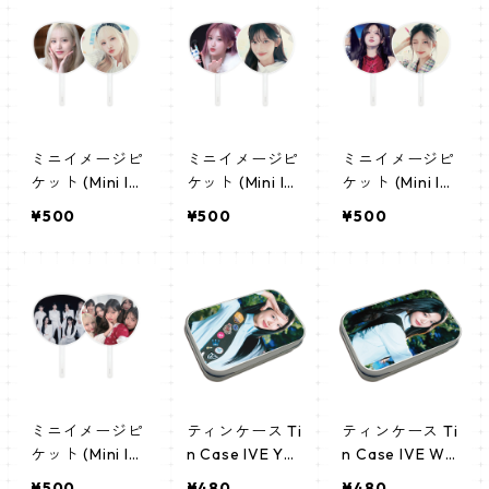
-03)
ミニイメージピ
ミニイメージピ
ミニイメージピ
ケット (Mini Im
ケット (Mini Im
ケット (Mini Im
age Picket) う
age Picket) う
age Picket) う
¥500
¥500
¥500
ちわ - リズ(LIZ
ちわ - イソ(LEE
ちわ - ガウル
-03)
SEO-03)
(GAEUL-03)
ミニイメージピ
ティンケース Ti
ティンケース Ti
ケット (Mini Im
n Case IVE YUJ
n Case IVE WO
age Picket) う
IN (YUJIN-2)
NYOUNG (WO
¥500
¥480
¥480