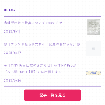
ジュン
チャンビン
スビン
PILOT : FOR ★★★★★
HEESEUNG
"SKZ TOY WORLD"
ASTRO
パノラマポスター
NewJeans
02/01 JIHYO
NECKLACE
ハローキティ｜Hello kitty
BLOG
PARK BO GUM
V
ホシ
スンミン
ボムギュ
5-STAR Seoul Special
JAY
SKZ'S MAGIC SCHOOL
MJ
NewJeans
キャンバスフレーム
LE SSERAFIM
02/03 REI
BRACELET
マイメロディ My Melody
店舗受け取り特典についてのお知らせ
PARK SEO JUN
JUNGKOOK
ウォヌ
ハン
テヒョン
"SKZ TOY WORLD"
JAKE
2025/9/11
JINJIN
ミンジ
A2 Size (42 × 59.4 cm)
FLAME RISES
LE SSERAFIM
人生4カットフォト
IVE
02/05 TAEHYUN
RING
JI CHANG WOOK
ウジ
ヒョンジン
ヒュニンカイ
SKZ'S MAGIC SCHOOL
SUNGHOON
🟡【ブランド名＆公式サイト変更のお知らせ】🟡
CHA EUN WOO
ハニ
A3 Size (29.7×42 cm)
FEARLESS
SAKURA
aespa
メガネ拭き
SEVENTEEN
02/08 I.N
GONG YOO
2025/6/27
ドギョム
フィリックス
dominATE SEOUL
SUNOO
ROCKY
ダニエル
A4 Size (21 ×29.7 cm)
FEARNADA 2023 S/S
YUNJIN
KARINA
IN THE SOOP 2
IVE
ホログラムシール
TXT
02/09 JUNGWON
📣【TINY Pro 出展のお知らせ】📣 TINY Proが
PARK HYUNG SIK
ディエイト
アイエン
SKZ 5'CLOCK
JUNGWON
MOONBIN
「推し活EXPO【夏】」に出展します
ヘリン
A5 Size (14.8 x 21 cm)
FEARNADA 2024 S/S
CHAEWON
WINTER
2023 CARAT LAND
GAEUL
Bake Shop
TWICE
ティブティブシール
aespa
02/11 DINO
LEE MIN HO
2025/6/26
ミンギュ
NIKI
SANHA
ヘイン
KAZUHA
GISELLE
LOVE
YUJIN
TEMPTATION
モモ
Come to MY illusion
BLACKPINK
ポーチ
BLACKPINK
02/14 JAEHYUN
JUNG HAE IN
スングァン
記事一覧を見る
EUNCHAE
NINGNING
CAFE in SEOUL
REI
DECO KIT
ナヨン
JISOO
化粧ポーチ
MY SWEET HOME
NCT127
バッジ Badge
ENHYPEN
02/18 J-HOPE