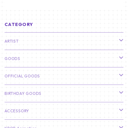
CATEGORY
ARTIST
俳優
GOODS
CHA EUN WOO
BTS
カレンダー
OFFICIAL GOODS
HYUNBIN
JIN
壁掛けカレンダー
SEVENTEEN
フォトカードセット(60枚入り)
LIGHT STICK
BIRTHDAY GOODS
KIM SOO HYUN
J-HOPE
ミニ壁掛けカレンダー
S.COUPS
Light Stick Pouch
Stray Kids
韓国語単語カード
BT21
01/01 WINTER
ACCESSORY
LEE JONG SUK
RM
卓上カレンダー
ジョンハン
バンチャン