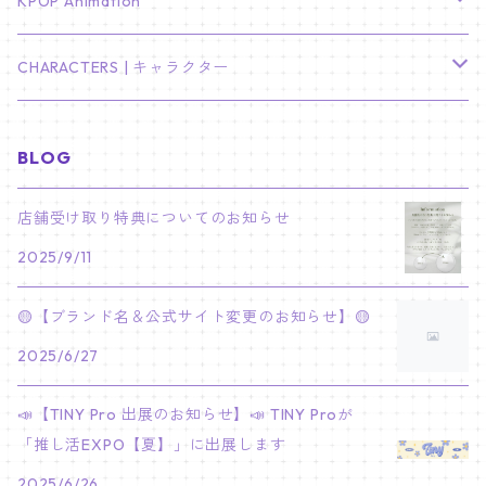
TXT
プレミアム写真集
Stray Kids
01/16 SEUNGKWAN
PIERCE
KPOP Animation
LEE JOON GI
SUGA
ミニ卓上カレンダー
ジョシュア
リノ
ヨンジュン
MANIAC ENCORE
ENHYPEN
ステッカー&粘着メモ紙セット
SKZOO
02/01 DOYOUNG
EARRING
KPop Demon Hunters
CHARACTERS | キャラクター
NAM JOO HYUK
JIMIN
ジュン
チャンビン
スビン
PILOT : FOR ★★★★★
HEESEUNG
"SKZ TOY WORLD"
ASTRO
パノラマポスター
NewJeans
02/01 JIHYO
NECKLACE
ハローキティ｜Hello kitty
BLOG
PARK BO GUM
V
ホシ
スンミン
ボムギュ
5-STAR Seoul Special
JAY
SKZ'S MAGIC SCHOOL
MJ
NewJeans
キャンバスフレーム
LE SSERAFIM
02/03 REI
BRACELET
マイメロディ My Melody
店舗受け取り特典についてのお知らせ
PARK SEO JUN
JUNGKOOK
ウォヌ
ハン
テヒョン
"SKZ TOY WORLD"
JAKE
2025/9/11
JINJIN
ミンジ
A2 Size (42 × 59.4 cm)
FLAME RISES
LE SSERAFIM
人生4カットフォト
IVE
02/05 TAEHYUN
RING
JI CHANG WOOK
ウジ
ヒョンジン
ヒュニンカイ
SKZ'S MAGIC SCHOOL
SUNGHOON
🟡【ブランド名＆公式サイト変更のお知らせ】🟡
CHA EUN WOO
ハニ
A3 Size (29.7×42 cm)
FEARLESS
SAKURA
aespa
メガネ拭き
SEVENTEEN
02/08 I.N
GONG YOO
2025/6/27
ドギョム
フィリックス
dominATE SEOUL
SUNOO
ROCKY
ダニエル
A4 Size (21 ×29.7 cm)
FEARNADA 2023 S/S
YUNJIN
KARINA
IN THE SOOP 2
IVE
ホログラムシール
TXT
02/09 JUNGWON
📣【TINY Pro 出展のお知らせ】📣 TINY Proが
PARK HYUNG SIK
ディエイト
アイエン
SKZ 5'CLOCK
JUNGWON
MOONBIN
「推し活EXPO【夏】」に出展します
ヘリン
A5 Size (14.8 x 21 cm)
FEARNADA 2024 S/S
CHAEWON
WINTER
2023 CARAT LAND
GAEUL
Bake Shop
TWICE
ティブティブシール
aespa
02/11 DINO
LEE MIN HO
2025/6/26