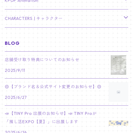
TXT
プレミアム写真集
Stray Kids
01/16 SEUNGKWAN
PIERCE
KPOP Animation
LEE JOON GI
SUGA
ミニ卓上カレンダー
ジョシュア
リノ
ヨンジュン
MANIAC ENCORE
ENHYPEN
ステッカー&粘着メモ紙セット
SKZOO
02/01 DOYOUNG
EARRING
KPop Demon Hunters
CHARACTERS | キャラクター
NAM JOO HYUK
JIMIN
ジュン
チャンビン
スビン
PILOT : FOR ★★★★★
HEESEUNG
"SKZ TOY WORLD"
ASTRO
パノラマポスター
NewJeans
02/01 JIHYO
NECKLACE
ハローキティ｜Hello kitty
BLOG
PARK BO GUM
V
ホシ
スンミン
ボムギュ
5-STAR Seoul Special
JAY
SKZ'S MAGIC SCHOOL
MJ
NewJeans
キャンバスフレーム
LE SSERAFIM
02/03 REI
BRACELET
マイメロディ My Melody
店舗受け取り特典についてのお知らせ
PARK SEO JUN
JUNGKOOK
ウォヌ
ハン
テヒョン
"SKZ TOY WORLD"
JAKE
2025/9/11
JINJIN
ミンジ
A2 Size (42 × 59.4 cm)
FLAME RISES
LE SSERAFIM
人生4カットフォト
IVE
02/05 TAEHYUN
RING
JI CHANG WOOK
ウジ
ヒョンジン
ヒュニンカイ
SKZ'S MAGIC SCHOOL
SUNGHOON
🟡【ブランド名＆公式サイト変更のお知らせ】🟡
CHA EUN WOO
ハニ
A3 Size (29.7×42 cm)
FEARLESS
SAKURA
aespa
メガネ拭き
SEVENTEEN
02/08 I.N
GONG YOO
2025/6/27
ドギョム
フィリックス
dominATE SEOUL
SUNOO
ROCKY
ダニエル
A4 Size (21 ×29.7 cm)
FEARNADA 2023 S/S
YUNJIN
KARINA
IN THE SOOP 2
IVE
ホログラムシール
TXT
02/09 JUNGWON
📣【TINY Pro 出展のお知らせ】📣 TINY Proが
PARK HYUNG SIK
ディエイト
アイエン
SKZ 5'CLOCK
JUNGWON
MOONBIN
「推し活EXPO【夏】」に出展します
ヘリン
A5 Size (14.8 x 21 cm)
FEARNADA 2024 S/S
CHAEWON
WINTER
2023 CARAT LAND
GAEUL
Bake Shop
TWICE
ティブティブシール
aespa
02/11 DINO
LEE MIN HO
2025/6/26