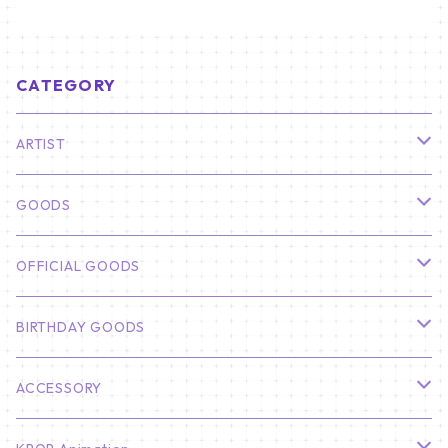
CATEGORY
ARTIST
俳優
GOODS
CHA EUN WOO
BTS
カレンダー
OFFICIAL GOODS
HYUNBIN
JIN
壁掛けカレンダー
SEVENTEEN
フォトカードセット(60枚入り)
LIGHT STICK
BIRTHDAY GOODS
KIM SOO HYUN
J-HOPE
ミニ壁掛けカレンダー
S.COUPS
Light Stick Pouch
Stray Kids
韓国語単語カード
BT21
01/01 WINTER
ACCESSORY
LEE JONG SUK
RM
卓上カレンダー
ジョンハン
バンチャン