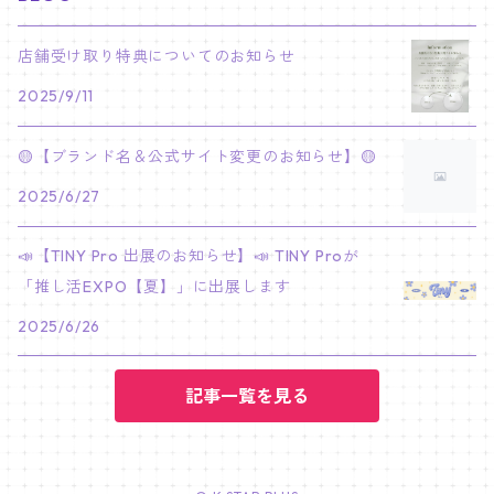
PARK BO GUM
V
ホシ
スンミン
ボムギュ
5-STAR Seoul Special
JAY
SKZ'S MAGIC SCHOOL
MJ
NewJeans
キャンバスフレーム
LE SSERAFIM
02/03 REI
BRACELET
マイメロディ My Melody
店舗受け取り特典についてのお知らせ
PARK SEO JUN
JUNGKOOK
ウォヌ
ハン
テヒョン
"SKZ TOY WORLD"
JAKE
2025/9/11
JINJIN
ミンジ
A2 Size (42 × 59.4 cm)
FLAME RISES
LE SSERAFIM
人生4カットフォト
IVE
02/05 TAEHYUN
RING
JI CHANG WOOK
ウジ
ヒョンジン
ヒュニンカイ
SKZ'S MAGIC SCHOOL
SUNGHOON
🟡【ブランド名＆公式サイト変更のお知らせ】🟡
CHA EUN WOO
ハニ
A3 Size (29.7×42 cm)
FEARLESS
SAKURA
aespa
メガネ拭き
SEVENTEEN
02/08 I.N
GONG YOO
2025/6/27
ドギョム
フィリックス
dominATE SEOUL
SUNOO
ROCKY
ダニエル
A4 Size (21 ×29.7 cm)
FEARNADA 2023 S/S
YUNJIN
KARINA
IN THE SOOP 2
IVE
ホログラムシール
TXT
02/09 JUNGWON
📣【TINY Pro 出展のお知らせ】📣 TINY Proが
PARK HYUNG SIK
ディエイト
アイエン
SKZ 5'CLOCK
JUNGWON
MOONBIN
「推し活EXPO【夏】」に出展します
ヘリン
A5 Size (14.8 x 21 cm)
FEARNADA 2024 S/S
CHAEWON
WINTER
2023 CARAT LAND
GAEUL
Bake Shop
TWICE
ティブティブシール
aespa
02/11 DINO
LEE MIN HO
2025/6/26
ミンギュ
NIKI
SANHA
ヘイン
KAZUHA
GISELLE
LOVE
YUJIN
TEMPTATION
モモ
Come to MY illusion
BLACKPINK
ポーチ
BLACKPINK
02/14 JAEHYUN
JUNG HAE IN
スングァン
記事一覧を見る
EUNCHAE
NINGNING
CAFE in SEOUL
REI
DECO KIT
ナヨン
JISOO
化粧ポーチ
MY SWEET HOME
NCT127
バッジ Badge
ENHYPEN
02/18 J-HOPE
SEO IN GUK
バーノン
FOLLOW
WONYOUNG
ACT : SWEET MIRAGE