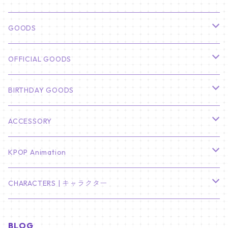
俳優
GOODS
CHA EUN WOO
BTS
カレンダー
OFFICIAL GOODS
HYUNBIN
JIN
壁掛けカレンダー
SEVENTEEN
フォトカードセット(60枚入り)
LIGHT STICK
BIRTHDAY GOODS
KIM SOO HYUN
J-HOPE
ミニ壁掛けカレンダー
S.COUPS
Light Stick Pouch
Stray Kids
韓国語単語カード
BT21
01/01 WINTER
ACCESSORY
LEE JONG SUK
RM
卓上カレンダー
ジョンハン
バンチャン
TXT
プレミアム写真集
Stray Kids
01/16 SEUNGKWAN
PIERCE
KPOP Animation
LEE JOON GI
SUGA
ミニ卓上カレンダー
ジョシュア
リノ
ヨンジュン
MANIAC ENCORE
ENHYPEN
ステッカー&粘着メモ紙セット
SKZOO
02/01 DOYOUNG
EARRING
KPop Demon Hunters
CHARACTERS | キャラクター
NAM JOO HYUK
JIMIN
ジュン
チャンビン
スビン
PILOT : FOR ★★★★★
HEESEUNG
"SKZ TOY WORLD"
ASTRO
パノラマポスター
NewJeans
02/01 JIHYO
NECKLACE
ハローキティ｜Hello kitty
BLOG