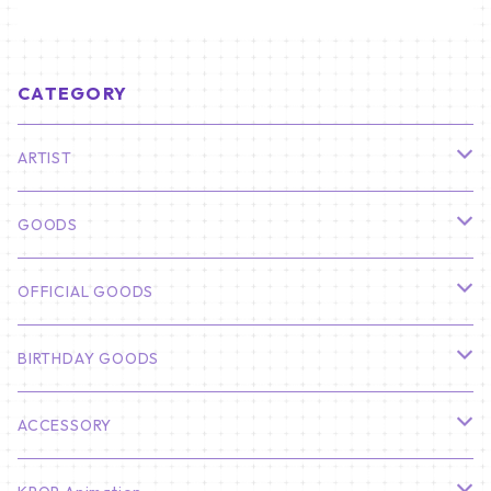
CATEGORY
ARTIST
俳優
GOODS
CHA EUN WOO
BTS
カレンダー
OFFICIAL GOODS
HYUNBIN
JIN
壁掛けカレンダー
SEVENTEEN
フォトカードセット(60枚入り)
LIGHT STICK
BIRTHDAY GOODS
KIM SOO HYUN
J-HOPE
ミニ壁掛けカレンダー
S.COUPS
Light Stick Pouch
Stray Kids
韓国語単語カード
BT21
01/01 WINTER
ACCESSORY
LEE JONG SUK
RM
卓上カレンダー
ジョンハン
バンチャン