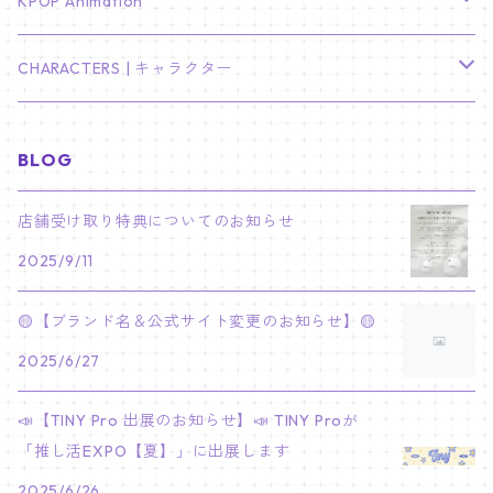
TXT
プレミアム写真集
Stray Kids
01/16 SEUNGKWAN
PIERCE
KPOP Animation
LEE JOON GI
SUGA
ミニ卓上カレンダー
ジョシュア
リノ
ヨンジュン
MANIAC ENCORE
ENHYPEN
ステッカー&粘着メモ紙セット
SKZOO
02/01 DOYOUNG
EARRING
KPop Demon Hunters
CHARACTERS | キャラクター
NAM JOO HYUK
JIMIN
ジュン
チャンビン
スビン
PILOT : FOR ★★★★★
HEESEUNG
"SKZ TOY WORLD"
ASTRO
パノラマポスター
NewJeans
02/01 JIHYO
NECKLACE
ハローキティ｜Hello kitty
BLOG
PARK BO GUM
V
ホシ
スンミン
ボムギュ
5-STAR Seoul Special
JAY
SKZ'S MAGIC SCHOOL
MJ
NewJeans
キャンバスフレーム
LE SSERAFIM
02/03 REI
BRACELET
マイメロディ My Melody
店舗受け取り特典についてのお知らせ
PARK SEO JUN
JUNGKOOK
ウォヌ
ハン
テヒョン
"SKZ TOY WORLD"
JAKE
2025/9/11
JINJIN
ミンジ
A2 Size (42 × 59.4 cm)
FLAME RISES
LE SSERAFIM
人生4カットフォト
IVE
02/05 TAEHYUN
RING
JI CHANG WOOK
ウジ
ヒョンジン
ヒュニンカイ
SKZ'S MAGIC SCHOOL
SUNGHOON
🟡【ブランド名＆公式サイト変更のお知らせ】🟡
CHA EUN WOO
ハニ
A3 Size (29.7×42 cm)
FEARLESS
SAKURA
aespa
メガネ拭き
SEVENTEEN
02/08 I.N
GONG YOO
2025/6/27
ドギョム
フィリックス
dominATE SEOUL
SUNOO
ROCKY
ダニエル
A4 Size (21 ×29.7 cm)
FEARNADA 2023 S/S
YUNJIN
KARINA
IN THE SOOP 2
IVE
ホログラムシール
TXT
02/09 JUNGWON
📣【TINY Pro 出展のお知らせ】📣 TINY Proが
PARK HYUNG SIK
ディエイト
アイエン
SKZ 5'CLOCK
JUNGWON
MOONBIN
「推し活EXPO【夏】」に出展します
ヘリン
A5 Size (14.8 x 21 cm)
FEARNADA 2024 S/S
CHAEWON
WINTER
2023 CARAT LAND
GAEUL
Bake Shop
TWICE
ティブティブシール
aespa
02/11 DINO
LEE MIN HO
2025/6/26