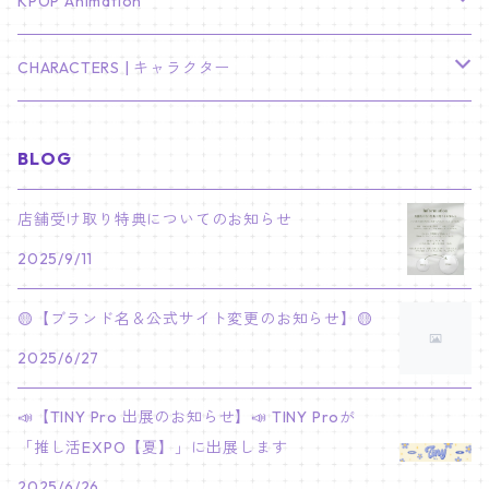
TXT
プレミアム写真集
Stray Kids
01/16 SEUNGKWAN
PIERCE
KPOP Animation
LEE JOON GI
SUGA
ミニ卓上カレンダー
ジョシュア
リノ
ヨンジュン
MANIAC ENCORE
ENHYPEN
ステッカー&粘着メモ紙セット
SKZOO
02/01 DOYOUNG
EARRING
KPop Demon Hunters
CHARACTERS | キャラクター
NAM JOO HYUK
JIMIN
ジュン
チャンビン
スビン
PILOT : FOR ★★★★★
HEESEUNG
"SKZ TOY WORLD"
ASTRO
パノラマポスター
NewJeans
02/01 JIHYO
NECKLACE
ハローキティ｜Hello kitty
BLOG
PARK BO GUM
V
ホシ
スンミン
ボムギュ
5-STAR Seoul Special
JAY
SKZ'S MAGIC SCHOOL
MJ
NewJeans
キャンバスフレーム
LE SSERAFIM
02/03 REI
BRACELET
マイメロディ My Melody
店舗受け取り特典についてのお知らせ
PARK SEO JUN
JUNGKOOK
ウォヌ
ハン
テヒョン
"SKZ TOY WORLD"
JAKE
2025/9/11
JINJIN
ミンジ
A2 Size (42 × 59.4 cm)
FLAME RISES
LE SSERAFIM
人生4カットフォト
IVE
02/05 TAEHYUN
RING
JI CHANG WOOK
ウジ
ヒョンジン
ヒュニンカイ
SKZ'S MAGIC SCHOOL
SUNGHOON
🟡【ブランド名＆公式サイト変更のお知らせ】🟡
CHA EUN WOO
ハニ
A3 Size (29.7×42 cm)
FEARLESS
SAKURA
aespa
メガネ拭き
SEVENTEEN
02/08 I.N
GONG YOO
2025/6/27
ドギョム
フィリックス
dominATE SEOUL
SUNOO
ROCKY
ダニエル
A4 Size (21 ×29.7 cm)
FEARNADA 2023 S/S
YUNJIN
KARINA
IN THE SOOP 2
IVE
ホログラムシール
TXT
02/09 JUNGWON
📣【TINY Pro 出展のお知らせ】📣 TINY Proが
PARK HYUNG SIK
ディエイト
アイエン
SKZ 5'CLOCK
JUNGWON
MOONBIN
「推し活EXPO【夏】」に出展します
ヘリン
A5 Size (14.8 x 21 cm)
FEARNADA 2024 S/S
CHAEWON
WINTER
2023 CARAT LAND
GAEUL
Bake Shop
TWICE
ティブティブシール
aespa
02/11 DINO
LEE MIN HO
2025/6/26