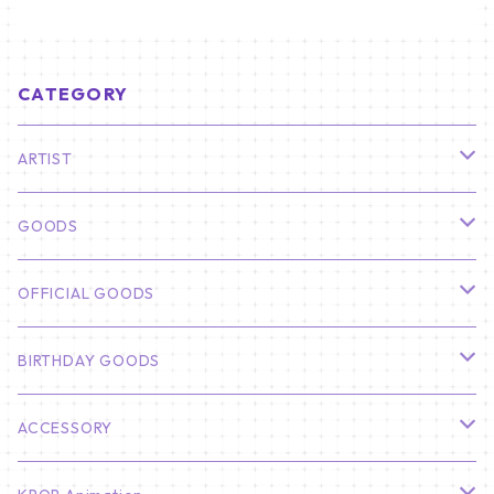
CATEGORY
ARTIST
俳優
GOODS
CHA EUN WOO
BTS
カレンダー
OFFICIAL GOODS
HYUNBIN
JIN
壁掛けカレンダー
SEVENTEEN
フォトカードセット(60枚入り)
LIGHT STICK
BIRTHDAY GOODS
KIM SOO HYUN
J-HOPE
ミニ壁掛けカレンダー
S.COUPS
Light Stick Pouch
Stray Kids
韓国語単語カード
BT21
01/01 WINTER
ACCESSORY
LEE JONG SUK
RM
卓上カレンダー
ジョンハン
バンチャン