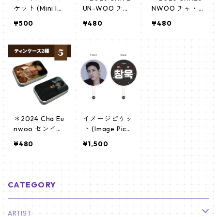
ケット (Mini Im
UN-WOO チャ
NWOO チャ・
age Picket) う
ウヌ センイル
ウヌ センイル
¥500
¥480
¥480
ちわ - Lee Jun
グッズ ＊ ティ
グッズ＊ ティ
ho イ・ジュノ
ンケース
ンケース [K☆P
(LeeJunho 03)
ARK / K-STAR
PLUS 限定]
＊2024 Cha Eu
イメージピケッ
nwoo センイル
ト (Image Pick
グッズ ＊ ティ
et) うちわ - JiC
¥480
¥1,500
ンケース [K☆P
hangwook ジ
ARK / K-STAR
チャンウク (jic
PLUS 限定]
hangwook-01)
CATEGORY
ARTIST