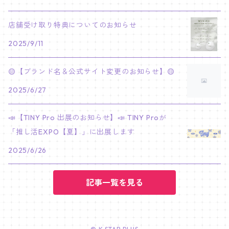
PARK BO GUM
V
ホシ
スンミン
ボムギュ
5-STAR Seoul Special
JAY
SKZ'S MAGIC SCHOOL
MJ
NewJeans
キャンバスフレーム
LE SSERAFIM
02/03 REI
BRACELET
マイメロディ My Melody
店舗受け取り特典についてのお知らせ
PARK SEO JUN
JUNGKOOK
ウォヌ
ハン
テヒョン
"SKZ TOY WORLD"
JAKE
2025/9/11
JINJIN
ミンジ
A2 Size (42 × 59.4 cm)
FLAME RISES
LE SSERAFIM
人生4カットフォト
IVE
02/05 TAEHYUN
RING
JI CHANG WOOK
ウジ
ヒョンジン
ヒュニンカイ
SKZ'S MAGIC SCHOOL
SUNGHOON
🟡【ブランド名＆公式サイト変更のお知らせ】🟡
CHA EUN WOO
ハニ
A3 Size (29.7×42 cm)
FEARLESS
SAKURA
aespa
メガネ拭き
SEVENTEEN
02/08 I.N
GONG YOO
2025/6/27
ドギョム
フィリックス
dominATE SEOUL
SUNOO
ROCKY
ダニエル
A4 Size (21 ×29.7 cm)
FEARNADA 2023 S/S
YUNJIN
KARINA
IN THE SOOP 2
IVE
ホログラムシール
TXT
02/09 JUNGWON
📣【TINY Pro 出展のお知らせ】📣 TINY Proが
PARK HYUNG SIK
ディエイト
アイエン
SKZ 5'CLOCK
JUNGWON
MOONBIN
「推し活EXPO【夏】」に出展します
ヘリン
A5 Size (14.8 x 21 cm)
FEARNADA 2024 S/S
CHAEWON
WINTER
2023 CARAT LAND
GAEUL
Bake Shop
TWICE
ティブティブシール
aespa
02/11 DINO
LEE MIN HO
2025/6/26
ミンギュ
NIKI
SANHA
ヘイン
KAZUHA
GISELLE
LOVE
YUJIN
TEMPTATION
モモ
Come to MY illusion
BLACKPINK
ポーチ
BLACKPINK
02/14 JAEHYUN
JUNG HAE IN
スングァン
記事一覧を見る
EUNCHAE
NINGNING
CAFE in SEOUL
REI
DECO KIT
ナヨン
JISOO
化粧ポーチ
MY SWEET HOME
NCT127
バッジ Badge
ENHYPEN
02/18 J-HOPE
SEO IN GUK
バーノン
FOLLOW
WONYOUNG
ACT : SWEET MIRAGE
サナ