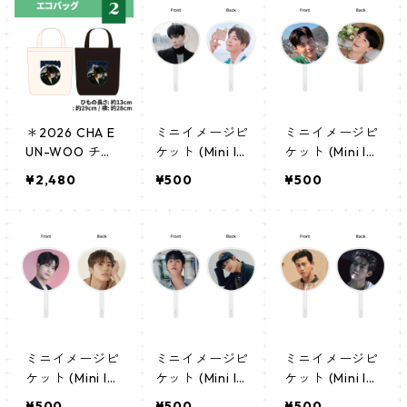
定]
＊2026 CHA E
ミニイメージピ
ミニイメージピ
UN-WOO チャ
ケット (Mini Im
ケット (Mini Im
ウヌ センイル
age Picket) う
age Picket) う
¥2,480
¥500
¥500
グッズ ＊ トー
ちわ - Park Bo
ちわ - Park Bo
トバッグ
gum パク・ボゴ
gum パク・ボゴ
ム (ParkBogum
ム (ParkBogum
01)
02)
ミニイメージピ
ミニイメージピ
ミニイメージピ
ケット (Mini Im
ケット (Mini Im
ケット (Mini Im
age Picket) う
age Picket) う
age Picket) う
¥500
¥500
¥500