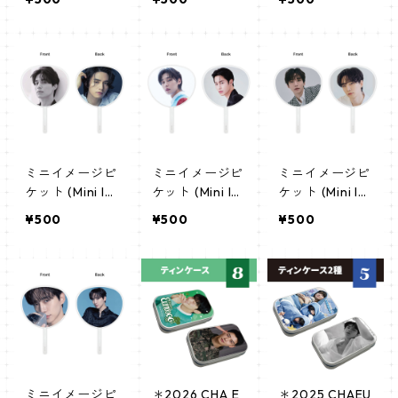
ちわ - Park Hyu
ちわ - Ahn Hyo
ちわ - Ok Taec
ngsik パク・ヒ
seop アン・ヒ
yeon オク・テ
ョンシク (Park
ョソプ (AhnHy
ギョン (OkTae
Hyungsik 02)
oseop 01)
cyeon 01)
ミニイメージピ
ミニイメージピ
ミニイメージピ
ケット (Mini Im
ケット (Mini Im
ケット (Mini Im
age Picket) う
age Picket) う
age Picket) う
¥500
¥500
¥500
ちわ - LeeDon
ちわ - Lee Jae
ちわ - Lee Jun
gwook イ・ド
wook イ・ジェ
ho イ・ジュノ
ンウク (LeeDo
ウク (LeeJaew
(LeeJunho 01)
ngwook 02)
ook 01)
ミニイメージピ
＊2026 CHA E
＊2025 CHAEU