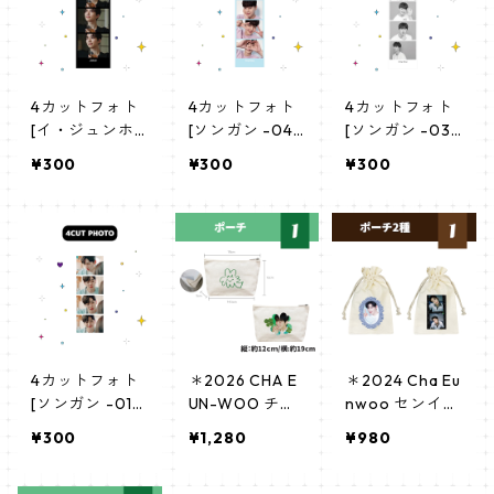
4カットフォト
4カットフォト
4カットフォト
[イ・ジュンホ-
[ソンガン -04]
[ソンガン -03]
01] 4CUT PHO
4CUT PHOTO s
4CUT PHOTO s
¥300
¥300
¥300
TO lee junho 0
ongkang 04
ongkang 03
1
4カットフォト
＊2026 CHA E
＊2024 Cha Eu
[ソンガン -01]
UN-WOO チャ
nwoo センイル
4CUT PHOTO s
ウヌ センイル
グッズ＊ ポー
¥300
¥1,280
¥980
ongkang 01
グッズ ＊ ポー
チ [K☆PARK / K
チ
-STAR PLUS 限