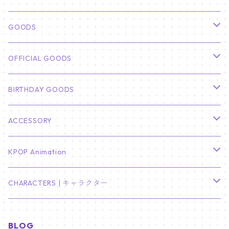
俳優
GOODS
CHA EUN WOO
BTS
カレンダー
OFFICIAL GOODS
HYUNBIN
JIN
壁掛けカレンダー
SEVENTEEN
フォトカードセット(60枚入り)
LIGHT STICK
BIRTHDAY GOODS
KIM SOO HYUN
J-HOPE
ミニ壁掛けカレンダー
S.COUPS
Light Stick Pouch
Stray Kids
韓国語単語カード
BT21
01/01 WINTER
ACCESSORY
LEE JONG SUK
RM
卓上カレンダー
ジョンハン
バンチャン
TXT
プレミアム写真集
Stray Kids
01/16 SEUNGKWAN
PIERCE
KPOP Animation
LEE JOON GI
SUGA
ミニ卓上カレンダー
ジョシュア
リノ
ヨンジュン
MANIAC ENCORE
ENHYPEN
ステッカー&粘着メモ紙セット
SKZOO
02/01 DOYOUNG
EARRING
KPop Demon Hunters
CHARACTERS | キャラクター
NAM JOO HYUK
JIMIN
ジュン
チャンビン
スビン
PILOT : FOR ★★★★★
HEESEUNG
"SKZ TOY WORLD"
ASTRO
パノラマポスター
NewJeans
02/01 JIHYO
NECKLACE
ハローキティ｜Hello kitty
BLOG