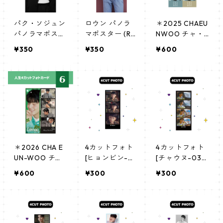
パク・ソジュン
ロウン パノラ
＊2025 CHAEU
パノラマポスタ
マポスター (RO
NWOO チャ・
ー (PARK SEO J
WOON Poster)
ウヌ センイル
¥350
¥350
¥600
UN Poster) 70
700*330mm
グッズ ＊人生4
0*330mm 【P
【Ro Woon-0
カットフォトカ
ark Seo Jun-0
1】
ード [K☆PARK
1】
/ K-STAR PLUS
限定]
＊2026 CHA E
4カットフォト
4カットフォト
UN-WOO チャ
[ヒョンビン-0
[チャウヌ-03]
ウヌ センイル
5] 4CUT PHOT
4CUT PHOTO c
¥600
¥300
¥300
グッズ ＊ 人生4
O hyubin 05
ha eunwoo 03
カットフォトカ
ード