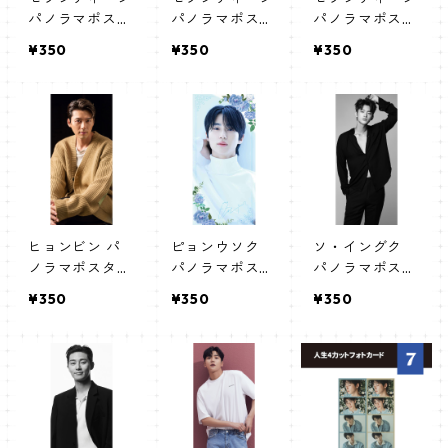
パノラマポスタ
パノラマポスタ
パノラマポスタ
ー (SEVENTEE
ー (SEVENTEE
ー (SEVENTEE
¥350
¥350
¥350
N Poster) 700
N Poster) 700
N Poster) 700
*330mm 【sev
*330mm 【sev
*330mm 【sev
enteen-06】
enteen-05】
enteen-03】
ヒョンビン パ
ピョンウソク
ソ・イングク
ノラマポスター
パノラマポスタ
パノラマポスタ
(HYUN BIN Pos
ー (BYEON WO
ー (SEO INGUK
¥350
¥350
¥350
ter) 700*330
OSEOK Poste
Poster) 700*3
mm 【Hyun Bin
r) 700*330mm
30mm 【Seo In
_01】
【Byeonwoos
guk-01】
eok_01】