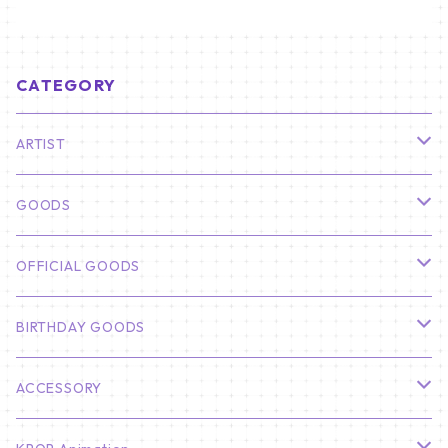
CATEGORY
ARTIST
俳優
GOODS
CHA EUN WOO
BTS
カレンダー
OFFICIAL GOODS
HYUNBIN
JIN
壁掛けカレンダー
SEVENTEEN
フォトカードセット(60枚入り)
LIGHT STICK
BIRTHDAY GOODS
KIM SOO HYUN
J-HOPE
ミニ壁掛けカレンダー
S.COUPS
Light Stick Pouch
Stray Kids
韓国語単語カード
BT21
01/01 WINTER
ACCESSORY
LEE JONG SUK
RM
卓上カレンダー
ジョンハン
バンチャン