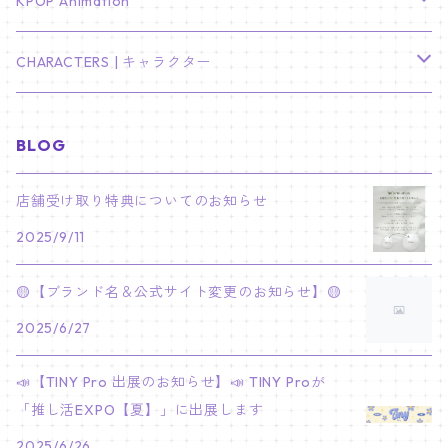
TXT
プレミアム写真集
Stray Kids
01/16 SEUNGKWAN
PIERCE
KPOP Animation
LEE JOON GI
SUGA
ミニ卓上カレンダー
ジョシュア
リノ
ヨンジュン
MANIAC ENCORE
ENHYPEN
ステッカー&粘着メモ紙セット
SKZOO
02/01 DOYOUNG
EARRING
KPop Demon Hunters
CHARACTERS | キャラクター
NAM JOO HYUK
JIMIN
ジュン
チャンビン
スビン
PILOT : FOR ★★★★★
HEESEUNG
"SKZ TOY WORLD"
ASTRO
パノラマポスター
NewJeans
02/01 JIHYO
NECKLACE
ハローキティ｜Hello kitty
BLOG
PARK BO GUM
V
ホシ
スンミン
ボムギュ
5-STAR Seoul Special
JAY
SKZ'S MAGIC SCHOOL
MJ
NewJeans
キャンバスフレーム
LE SSERAFIM
02/03 REI
BRACELET
マイメロディ My Melody
店舗受け取り特典についてのお知らせ
PARK SEO JUN
JUNGKOOK
ウォヌ
ハン
テヒョン
"SKZ TOY WORLD"
JAKE
2025/9/11
JINJIN
ミンジ
A2 Size (42 × 59.4 cm)
FLAME RISES
LE SSERAFIM
人生4カットフォト
IVE
02/05 TAEHYUN
RING
JI CHANG WOOK
ウジ
ヒョンジン
ヒュニンカイ
SKZ'S MAGIC SCHOOL
SUNGHOON
🟡【ブランド名＆公式サイト変更のお知らせ】🟡
CHA EUN WOO
ハニ
A3 Size (29.7×42 cm)
FEARLESS
SAKURA
aespa
メガネ拭き
SEVENTEEN
02/08 I.N
GONG YOO
2025/6/27
ドギョム
フィリックス
dominATE SEOUL
SUNOO
ROCKY
ダニエル
A4 Size (21 ×29.7 cm)
FEARNADA 2023 S/S
YUNJIN
KARINA
IN THE SOOP 2
IVE
ホログラムシール
TXT
02/09 JUNGWON
📣【TINY Pro 出展のお知らせ】📣 TINY Proが
PARK HYUNG SIK
ディエイト
アイエン
SKZ 5'CLOCK
JUNGWON
MOONBIN
「推し活EXPO【夏】」に出展します
ヘリン
A5 Size (14.8 x 21 cm)
FEARNADA 2024 S/S
CHAEWON
WINTER
2023 CARAT LAND
GAEUL
Bake Shop
TWICE
ティブティブシール
aespa
02/11 DINO
LEE MIN HO
2025/6/26