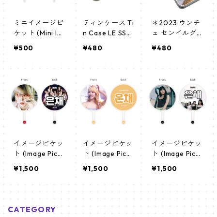
ミニイメージピ
ティンケース Ti
＊2023 ウンチ
ケット (Mini Im
n Case LE SSE
ェ センイルグ
age Picket) う
RAFIM EUNCHA
ッズ＊ティンケ
¥500
¥480
¥480
ちわ - LE SSER
E (EUNCHAE-
ース [K☆PARK
AFIM （LE SSE
4)
/ K-STAR PLUS
RAFIM 01）
限定]
イメージピケッ
イメージピケッ
イメージピケッ
ト (Image Pick
ト (Image Pick
ト (Image Pick
et) うちわ - LE
et) うちわ - LE
et) うちわ - LE
¥1,500
¥1,500
¥1,500
SSERAFIM ルセ
SSERAFIM ルセ
SSERAFIM ル・
ラフィム (Eunc
ラフィム (Eunc
セラフィム (Eu
hae-03)
hae-02)
nchae-01)
CATEGORY