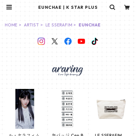
EUNCHAE | K STAR PLUS
HOME
ARTIST
LE SSERAFIM
EUNCHAE
ル・セラフィム
缶バッジ Can B
LE SSERAFIM