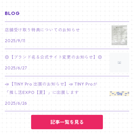
JIMIN
ジュン
チャンビン
スビン
PILOT : FOR ★★★★★
HEESEUNG
"SKZ TOY WORLD"
ASTRO
パノラマポスター
NewJeans
02/01 JIHYO
NECKLACE
ハローキティ｜Hello kitty
BLOG
PARK BO GUM
V
ホシ
スンミン
ボムギュ
5-STAR Seoul Special
JAY
SKZ'S MAGIC SCHOOL
MJ
NewJeans
キャンバスフレーム
LE SSERAFIM
02/03 REI
BRACELET
マイメロディ My Melody
店舗受け取り特典についてのお知らせ
PARK SEO JUN
JUNGKOOK
ウォヌ
ハン
テヒョン
"SKZ TOY WORLD"
JAKE
2025/9/11
JINJIN
ミンジ
A2 Size (42 × 59.4 cm)
FLAME RISES
LE SSERAFIM
人生4カットフォト
IVE
02/05 TAEHYUN
RING
JI CHANG WOOK
ウジ
ヒョンジン
ヒュニンカイ
SKZ'S MAGIC SCHOOL
SUNGHOON
🟡【ブランド名＆公式サイト変更のお知らせ】🟡
CHA EUN WOO
ハニ
A3 Size (29.7×42 cm)
FEARLESS
SAKURA
aespa
メガネ拭き
SEVENTEEN
02/08 I.N
GONG YOO
2025/6/27
ドギョム
フィリックス
dominATE SEOUL
SUNOO
ROCKY
ダニエル
A4 Size (21 ×29.7 cm)
FEARNADA 2023 S/S
YUNJIN
KARINA
IN THE SOOP 2
IVE
ホログラムシール
TXT
02/09 JUNGWON
📣【TINY Pro 出展のお知らせ】📣 TINY Proが
PARK HYUNG SIK
ディエイト
アイエン
SKZ 5'CLOCK
JUNGWON
MOONBIN
「推し活EXPO【夏】」に出展します
ヘリン
A5 Size (14.8 x 21 cm)
FEARNADA 2024 S/S
CHAEWON
WINTER
2023 CARAT LAND
GAEUL
Bake Shop
TWICE
ティブティブシール
aespa
02/11 DINO
LEE MIN HO
2025/6/26
ミンギュ
NIKI
SANHA
ヘイン
KAZUHA
GISELLE
LOVE
YUJIN
TEMPTATION
モモ
Come to MY illusion
BLACKPINK
ポーチ
BLACKPINK
02/14 JAEHYUN
JUNG HAE IN
スングァン
記事一覧を見る
EUNCHAE
NINGNING
CAFE in SEOUL
REI
DECO KIT
ナヨン
JISOO
化粧ポーチ
MY SWEET HOME
NCT127
バッジ Badge
ENHYPEN
02/18 J-HOPE