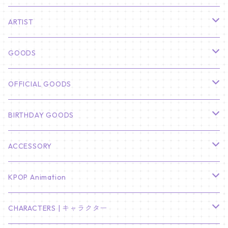
ARTIST
俳優
GOODS
CHA EUN WOO
BTS
カレンダー
OFFICIAL GOODS
HYUNBIN
JIN
壁掛けカレンダー
SEVENTEEN
フォトカードセット(60枚入り)
LIGHT STICK
BIRTHDAY GOODS
KIM SOO HYUN
J-HOPE
ミニ壁掛けカレンダー
S.COUPS
Light Stick Pouch
Stray Kids
韓国語単語カード
BT21
01/01 WINTER
ACCESSORY
LEE JONG SUK
RM
卓上カレンダー
ジョンハン
バンチャン
TXT
プレミアム写真集
Stray Kids
01/16 SEUNGKWAN
PIERCE
KPOP Animation
LEE JOON GI
SUGA
ミニ卓上カレンダー
ジョシュア
リノ
ヨンジュン
MANIAC ENCORE
ENHYPEN
ステッカー&粘着メモ紙セット
SKZOO
02/01 DOYOUNG
EARRING
KPop Demon Hunters
CHARACTERS | キャラクター
NAM JOO HYUK