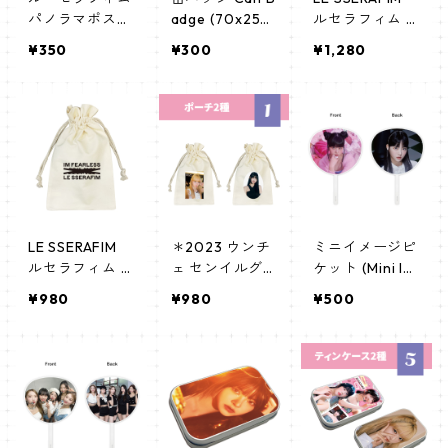
パノラマポスタ
adge (70x25m
ルセラフィム C
ー (LE SSERAFI
m) 【LE SSERA
anvas Pouch
¥350
¥300
¥1,280
M Poster) 700
FIM - ルセラフ
キャンバス ポ
*330mm 【Ho
ィム】
ーチ_cpws_les
ng Eunchae-0
serafim_01
1】
LE SSERAFIM
＊2023 ウンチ
ミニイメージピ
ルセラフィム C
ェ センイルグ
ケット (Mini Im
anvas Pouch
ッズ＊ポーチ
age Picket) う
¥980
¥980
¥500
キャンバス ポ
[K☆PARK / K-S
ちわ - LE SSER
ーチ_apm_les
TAR PLUS 限定]
AFIM ウンチェ
serafim_01
(EUNCHAE 01)