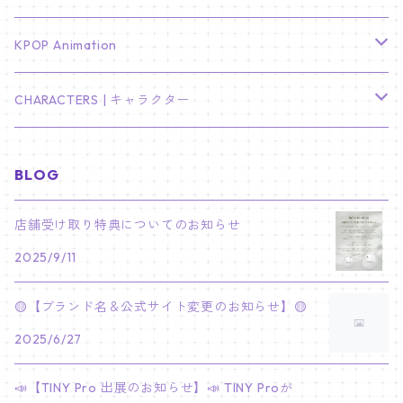
LEE JONG SUK
RM
卓上カレンダー
ジョンハン
バンチャン
TXT
プレミアム写真集
Stray Kids
01/16 SEUNGKWAN
PIERCE
KPOP Animation
LEE JOON GI
SUGA
ミニ卓上カレンダー
ジョシュア
リノ
ヨンジュン
MANIAC ENCORE
ENHYPEN
ステッカー&粘着メモ紙セット
SKZOO
02/01 DOYOUNG
EARRING
KPop Demon Hunters
CHARACTERS | キャラクター
NAM JOO HYUK
JIMIN
ジュン
チャンビン
スビン
PILOT : FOR ★★★★★
HEESEUNG
"SKZ TOY WORLD"
ASTRO
パノラマポスター
NewJeans
02/01 JIHYO
NECKLACE
ハローキティ｜Hello kitty
BLOG
PARK BO GUM
V
ホシ
スンミン
ボムギュ
5-STAR Seoul Special
JAY
SKZ'S MAGIC SCHOOL
MJ
NewJeans
キャンバスフレーム
LE SSERAFIM
02/03 REI
BRACELET
マイメロディ My Melody
店舗受け取り特典についてのお知らせ
PARK SEO JUN
JUNGKOOK
ウォヌ
ハン
テヒョン
"SKZ TOY WORLD"
JAKE
2025/9/11
JINJIN
ミンジ
A2 Size (42 × 59.4 cm)
FLAME RISES
LE SSERAFIM
人生4カットフォト
IVE
02/05 TAEHYUN
RING
JI CHANG WOOK
ウジ
ヒョンジン
ヒュニンカイ
SKZ'S MAGIC SCHOOL
SUNGHOON
🟡【ブランド名＆公式サイト変更のお知らせ】🟡
CHA EUN WOO
ハニ
A3 Size (29.7×42 cm)
FEARLESS
SAKURA
aespa
メガネ拭き
SEVENTEEN
02/08 I.N
GONG YOO
2025/6/27
ドギョム
フィリックス
dominATE SEOUL
SUNOO
ROCKY
ダニエル
A4 Size (21 ×29.7 cm)
FEARNADA 2023 S/S
YUNJIN
KARINA
IN THE SOOP 2
IVE
ホログラムシール
TXT
02/09 JUNGWON
📣【TINY Pro 出展のお知らせ】📣 TINY Proが
PARK HYUNG SIK
ディエイト
アイエン