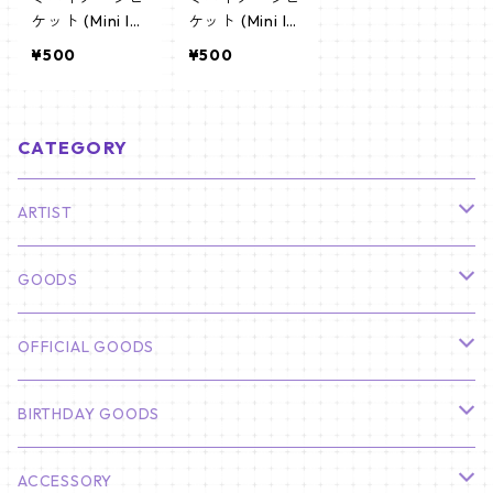
ケット (Mini Im
ケット (Mini Im
age Picket) う
age Picket) う
¥500
¥500
ちわ - TWS シ
ちわ - TWS シ
ニュ (SHINYU 0
ニュ (SHINYU 0
1)
2)
CATEGORY
ARTIST
俳優
GOODS
CHA EUN WOO
BTS
カレンダー
OFFICIAL GOODS
HYUNBIN
JIN
壁掛けカレンダー
SEVENTEEN
フォトカードセット(60枚入り)
LIGHT STICK
BIRTHDAY GOODS
KIM SOO HYUN
J-HOPE
ミニ壁掛けカレンダー
S.COUPS
Light Stick Pouch
Stray Kids
韓国語単語カード
BT21
01/01 WINTER
ACCESSORY