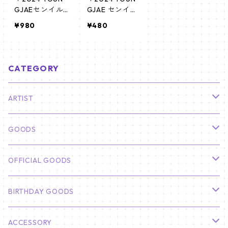
GJAEセンイル
GJAE センイル
グッズ＊ ポー
グッズ ＊ ティ
¥980
¥480
チ [K☆PARK / K
ンケース [K☆P
-STAR PLUS 限
ARK / K-STAR
定]
PLUS 限定]
CATEGORY
ARTIST
俳優
GOODS
CHA EUN WOO
BTS
カレンダー
OFFICIAL GOODS
HYUNBIN
JIN
壁掛けカレンダー
SEVENTEEN
フォトカードセット(60枚入り)
LIGHT STICK
BIRTHDAY GOODS
KIM SOO HYUN
J-HOPE
ミニ壁掛けカレンダー
S.COUPS
Light Stick Pouch
Stray Kids
韓国語単語カード
BT21
01/01 WINTER
ACCESSORY