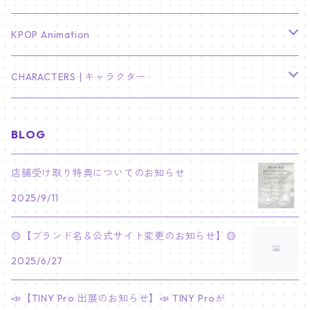
LEE JONG SUK
RM
卓上カレンダー
ジョンハン
バンチャン
TXT
プレミアム写真集
Stray Kids
01/16 SEUNGKWAN
PIERCE
KPOP Animation
LEE JOON GI
SUGA
ミニ卓上カレンダー
ジョシュア
リノ
ヨンジュン
MANIAC ENCORE
ENHYPEN
ステッカー&粘着メモ紙セット
SKZOO
02/01 DOYOUNG
EARRING
KPop Demon Hunters
CHARACTERS | キャラクター
NAM JOO HYUK
JIMIN
ジュン
チャンビン
スビン
PILOT : FOR ★★★★★
HEESEUNG
"SKZ TOY WORLD"
ASTRO
パノラマポスター
NewJeans
02/01 JIHYO
NECKLACE
ハローキティ｜Hello kitty
BLOG
PARK BO GUM
V
ホシ
スンミン
ボムギュ
5-STAR Seoul Special
JAY
SKZ'S MAGIC SCHOOL
MJ
NewJeans
キャンバスフレーム
LE SSERAFIM
02/03 REI
BRACELET
マイメロディ My Melody
店舗受け取り特典についてのお知らせ
PARK SEO JUN
JUNGKOOK
ウォヌ
ハン
テヒョン
"SKZ TOY WORLD"
JAKE
2025/9/11
JINJIN
ミンジ
A2 Size (42 × 59.4 cm)
FLAME RISES
LE SSERAFIM
人生4カットフォト
IVE
02/05 TAEHYUN
RING
JI CHANG WOOK
ウジ
ヒョンジン
ヒュニンカイ
SKZ'S MAGIC SCHOOL
SUNGHOON
🟡【ブランド名＆公式サイト変更のお知らせ】🟡
CHA EUN WOO
ハニ
A3 Size (29.7×42 cm)
FEARLESS
SAKURA
aespa
メガネ拭き
SEVENTEEN
02/08 I.N
GONG YOO
2025/6/27
ドギョム
フィリックス
dominATE SEOUL
SUNOO
ROCKY
ダニエル
A4 Size (21 ×29.7 cm)
FEARNADA 2023 S/S
YUNJIN
KARINA
IN THE SOOP 2
IVE
ホログラムシール
TXT
02/09 JUNGWON
📣【TINY Pro 出展のお知らせ】📣 TINY Proが
PARK HYUNG SIK
ディエイト
アイエン