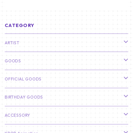
CATEGORY
ARTIST
俳優
GOODS
CHA EUN WOO
BTS
カレンダー
OFFICIAL GOODS
HYUNBIN
JIN
壁掛けカレンダー
SEVENTEEN
フォトカードセット(60枚入り)
LIGHT STICK
BIRTHDAY GOODS
KIM SOO HYUN
J-HOPE
ミニ壁掛けカレンダー
S.COUPS
Light Stick Pouch
Stray Kids
韓国語単語カード
BT21
01/01 WINTER
ACCESSORY
LEE JONG SUK
RM
卓上カレンダー
ジョンハン
バンチャン