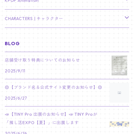
TXT
プレミアム写真集
Stray Kids
01/16 SEUNGKWAN
PIERCE
KPOP Animation
LEE JOON GI
SUGA
ミニ卓上カレンダー
ジョシュア
リノ
ヨンジュン
MANIAC ENCORE
ENHYPEN
ステッカー&粘着メモ紙セット
SKZOO
02/01 DOYOUNG
EARRING
KPop Demon Hunters
CHARACTERS | キャラクター
NAM JOO HYUK
JIMIN
ジュン
チャンビン
スビン
PILOT : FOR ★★★★★
HEESEUNG
"SKZ TOY WORLD"
ASTRO
パノラマポスター
NewJeans
02/01 JIHYO
NECKLACE
ハローキティ｜Hello kitty
BLOG
PARK BO GUM
V
ホシ
スンミン
ボムギュ
5-STAR Seoul Special
JAY
SKZ'S MAGIC SCHOOL
MJ
NewJeans
キャンバスフレーム
LE SSERAFIM
02/03 REI
BRACELET
マイメロディ My Melody
店舗受け取り特典についてのお知らせ
PARK SEO JUN
JUNGKOOK
ウォヌ
ハン
テヒョン
"SKZ TOY WORLD"
JAKE
2025/9/11
JINJIN
ミンジ
A2 Size (42 × 59.4 cm)
FLAME RISES
LE SSERAFIM
人生4カットフォト
IVE
02/05 TAEHYUN
RING
JI CHANG WOOK
ウジ
ヒョンジン
ヒュニンカイ
SKZ'S MAGIC SCHOOL
SUNGHOON
🟡【ブランド名＆公式サイト変更のお知らせ】🟡
CHA EUN WOO
ハニ
A3 Size (29.7×42 cm)
FEARLESS
SAKURA
aespa
メガネ拭き
SEVENTEEN
02/08 I.N
GONG YOO
2025/6/27
ドギョム
フィリックス
dominATE SEOUL
SUNOO
ROCKY
ダニエル
A4 Size (21 ×29.7 cm)
FEARNADA 2023 S/S
YUNJIN
KARINA
IN THE SOOP 2
IVE
ホログラムシール
TXT
02/09 JUNGWON
📣【TINY Pro 出展のお知らせ】📣 TINY Proが
PARK HYUNG SIK
ディエイト
アイエン
SKZ 5'CLOCK
JUNGWON
MOONBIN
「推し活EXPO【夏】」に出展します
ヘリン
A5 Size (14.8 x 21 cm)
FEARNADA 2024 S/S
CHAEWON
WINTER
2023 CARAT LAND
GAEUL
Bake Shop
TWICE
ティブティブシール
aespa
02/11 DINO
LEE MIN HO
2025/6/26