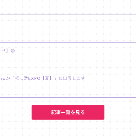
せ】🟡
INY Proが「推し活EXPO【夏】」に出展します
記事一覧を見る