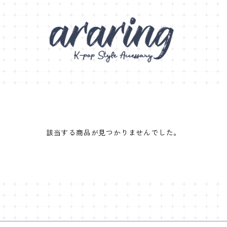
該当する商品が見つかりませんでした。