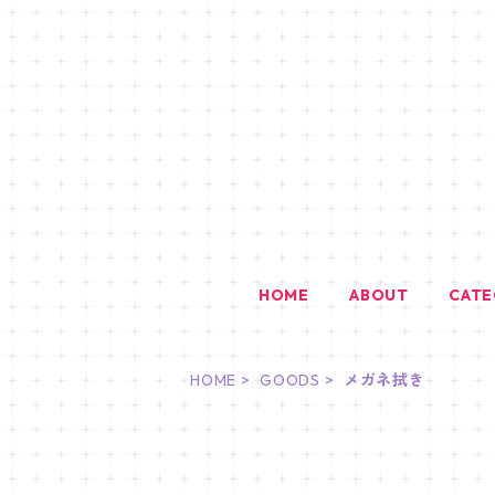
HOME
ABOUT
CAT
HOME
GOODS
メガネ拭き