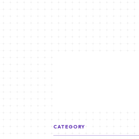
CATEGORY