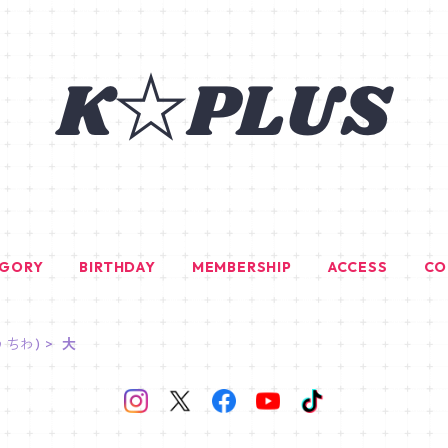
EGORY
BIRTHDAY
MEMBERSHIP
ACCESS
CO
うちわ)
大