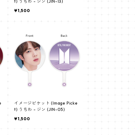
t) うちわ - ジン (JIN-13)
¥1,500
e
イメージピケット (Image Picke
t) うちわ - ジン (JIN-05)
¥1,500