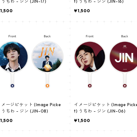
) うちわ - ジン (JIN-17)
t) うちわ - ジン (JIN-16)
1,500
¥1,500
メージピケット (Image Picke
イメージピケット (Image Pick
) うちわ - ジン (JIN-08)
t) うちわ - ジン (JIN-06)
1,500
¥1,500