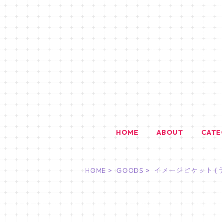
HOME
ABOUT
CAT
HOME
GOODS
イメージピケット (