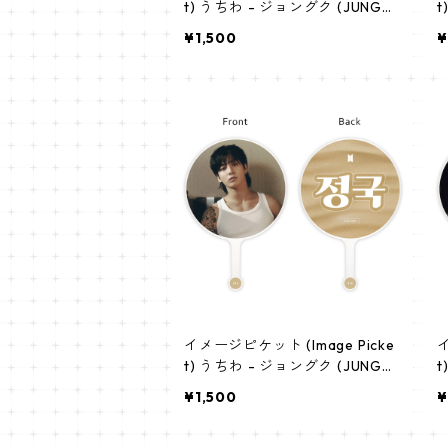
t) うちわ - ジョングク (JUNGK
t
OOK_22)
O
¥1,500
¥
イメージピケット (Image Picke
イ
t) うちわ - ジョングク (JUNGK
t
OOK_17)
O
¥1,500
¥