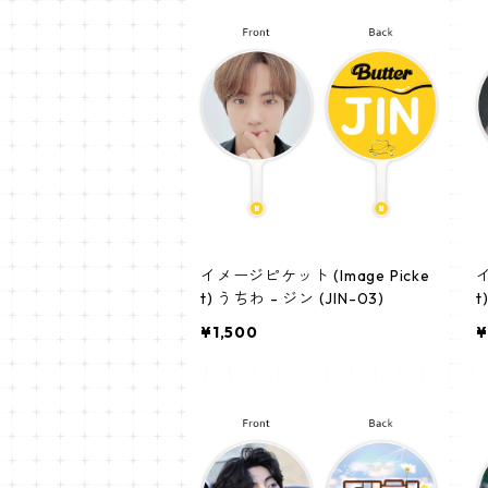
イメージピケット (Image Picke
イ
t) うちわ - ジン (JIN-03)
t
¥1,500
¥