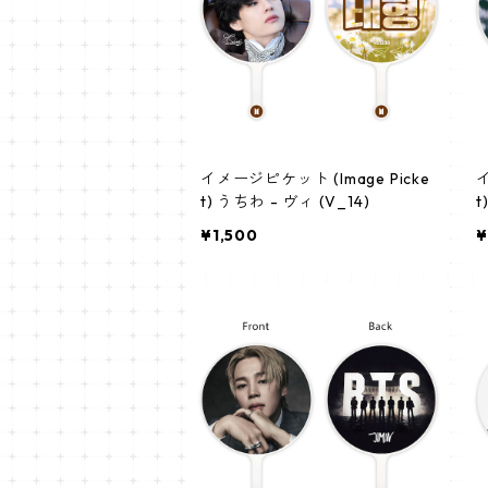
イメージピケット (Image Picke
イ
t) うちわ - ヴィ (V_14)
t
¥1,500
¥