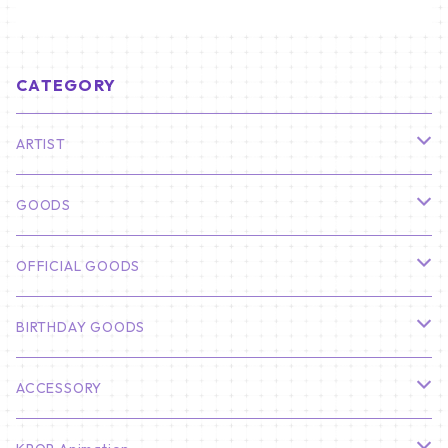
CATEGORY
ARTIST
俳優
GOODS
CHA EUN WOO
BTS
カレンダー
OFFICIAL GOODS
HYUNBIN
JIN
壁掛けカレンダー
SEVENTEEN
フォトカードセット(60枚入り)
LIGHT STICK
BIRTHDAY GOODS
KIM SOO HYUN
J-HOPE
ミニ壁掛けカレンダー
S.COUPS
Light Stick Pouch
Stray Kids
韓国語単語カード
BT21
01/01 WINTER
ACCESSORY
LEE JONG SUK
RM
卓上カレンダー
ジョンハン
バンチャン