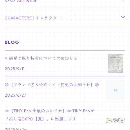
TXT
プレミアム写真集
Stray Kids
01/16 SEUNGKWAN
PIERCE
KPOP Animation
LEE JOON GI
SUGA
ミニ卓上カレンダー
ジョシュア
リノ
ヨンジュン
MANIAC ENCORE
ENHYPEN
ステッカー&粘着メモ紙セット
SKZOO
02/01 DOYOUNG
EARRING
KPop Demon Hunters
CHARACTERS | キャラクター
NAM JOO HYUK
JIMIN
ジュン
チャンビン
スビン
PILOT : FOR ★★★★★
HEESEUNG
"SKZ TOY WORLD"
ASTRO
パノラマポスター
NewJeans
02/01 JIHYO
NECKLACE
ハローキティ｜Hello kitty
BLOG
PARK BO GUM
V
ホシ
スンミン
ボムギュ
5-STAR Seoul Special
JAY
SKZ'S MAGIC SCHOOL
MJ
NewJeans
キャンバスフレーム
LE SSERAFIM
02/03 REI
BRACELET
マイメロディ My Melody
店舗受け取り特典についてのお知らせ
PARK SEO JUN
JUNGKOOK
ウォヌ
ハン
テヒョン
"SKZ TOY WORLD"
JAKE
2025/9/11
JINJIN
ミンジ
A2 Size (42 × 59.4 cm)
FLAME RISES
LE SSERAFIM
人生4カットフォト
IVE
02/05 TAEHYUN
RING
JI CHANG WOOK
ウジ
ヒョンジン
ヒュニンカイ
SKZ'S MAGIC SCHOOL
SUNGHOON
🟡【ブランド名＆公式サイト変更のお知らせ】🟡
CHA EUN WOO
ハニ
A3 Size (29.7×42 cm)
FEARLESS
SAKURA
aespa
メガネ拭き
SEVENTEEN
02/08 I.N
GONG YOO
2025/6/27
ドギョム
フィリックス
dominATE SEOUL
SUNOO
ROCKY
ダニエル
A4 Size (21 ×29.7 cm)
FEARNADA 2023 S/S
YUNJIN
KARINA
IN THE SOOP 2
IVE
ホログラムシール
TXT
02/09 JUNGWON
📣【TINY Pro 出展のお知らせ】📣 TINY Proが
PARK HYUNG SIK
ディエイト
アイエン
SKZ 5'CLOCK
JUNGWON
MOONBIN
「推し活EXPO【夏】」に出展します
ヘリン
A5 Size (14.8 x 21 cm)
FEARNADA 2024 S/S
CHAEWON
WINTER
2023 CARAT LAND
GAEUL
Bake Shop
TWICE
ティブティブシール
aespa
02/11 DINO
LEE MIN HO
2025/6/26