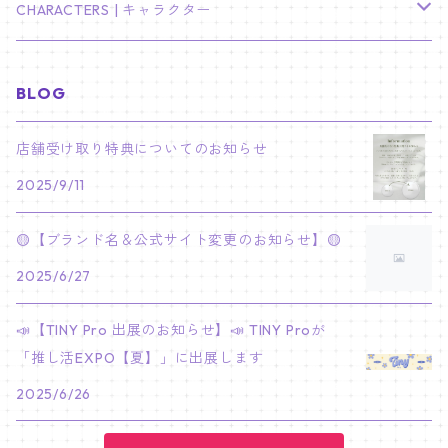
リノ
ヨンジュン
MANIAC ENCORE
ENHYPEN
ステッカー&粘着メモ紙セット
SKZOO
02/01 DOYOUNG
EARRING
KPop Demon Hunters
CHARACTERS | キャラクター
NAM JOO HYUK
JIMIN
ジュン
チャンビン
スビン
PILOT : FOR ★★★★★
HEESEUNG
"SKZ TOY WORLD"
ASTRO
パノラマポスター
NewJeans
02/01 JIHYO
NECKLACE
ハローキティ｜Hello kitty
BLOG
PARK BO GUM
V
ホシ
スンミン
ボムギュ
5-STAR Seoul Special
JAY
SKZ'S MAGIC SCHOOL
MJ
NewJeans
キャンバスフレーム
LE SSERAFIM
02/03 REI
BRACELET
マイメロディ My Melody
店舗受け取り特典についてのお知らせ
PARK SEO JUN
JUNGKOOK
ウォヌ
ハン
テヒョン
"SKZ TOY WORLD"
JAKE
2025/9/11
JINJIN
ミンジ
A2 Size (42 × 59.4 cm)
FLAME RISES
LE SSERAFIM
人生4カットフォト
IVE
02/05 TAEHYUN
RING
JI CHANG WOOK
ウジ
ヒョンジン
ヒュニンカイ
SKZ'S MAGIC SCHOOL
SUNGHOON
🟡【ブランド名＆公式サイト変更のお知らせ】🟡
CHA EUN WOO
ハニ
A3 Size (29.7×42 cm)
FEARLESS
SAKURA
aespa
メガネ拭き
SEVENTEEN
02/08 I.N
GONG YOO
2025/6/27
ドギョム
フィリックス
dominATE SEOUL
SUNOO
ROCKY
ダニエル
A4 Size (21 ×29.7 cm)
FEARNADA 2023 S/S
YUNJIN
KARINA
IN THE SOOP 2
IVE
ホログラムシール
TXT
02/09 JUNGWON
📣【TINY Pro 出展のお知らせ】📣 TINY Proが
PARK HYUNG SIK
ディエイト
アイエン
SKZ 5'CLOCK
JUNGWON
MOONBIN
「推し活EXPO【夏】」に出展します
ヘリン
A5 Size (14.8 x 21 cm)
FEARNADA 2024 S/S
CHAEWON
WINTER
2023 CARAT LAND
GAEUL
Bake Shop
TWICE
ティブティブシール
aespa
02/11 DINO
LEE MIN HO
2025/6/26
ミンギュ
NIKI
SANHA
ヘイン
KAZUHA
GISELLE
LOVE
YUJIN
TEMPTATION
モモ
Come to MY illusion
BLACKPINK
ポーチ
BLACKPINK
02/14 JAEHYUN
JUNG HAE IN