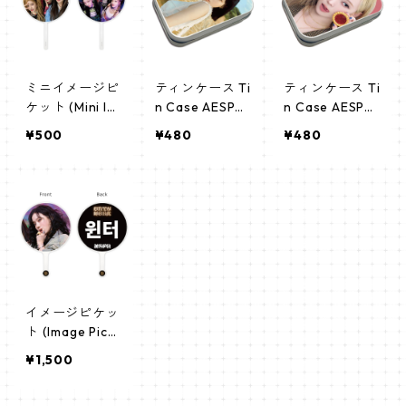
ミニイメージピ
ティンケース Ti
ティンケース Ti
ケット (Mini Im
n Case AESPA
n Case AESPA
age Picket) う
ウィンター(WI
ウィンター(WI
¥500
¥480
¥480
ちわ - AESPA
NTER-02)
NTER-03)
エスパ (aespa)
イメージピケッ
ト (Image Pick
et) うちわ - ae
¥1,500
spa エスパ (wi
nter_04)