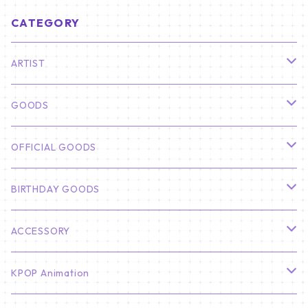
CATEGORY
ARTIST
俳優
GOODS
CHA EUN WOO
BTS
カレンダー
OFFICIAL GOODS
HYUNBIN
JIN
壁掛けカレンダー
SEVENTEEN
フォトカードセット(60枚入り)
LIGHT STICK
BIRTHDAY GOODS
KIM SOO HYUN
J-HOPE
ミニ壁掛けカレンダー
S.COUPS
Light Stick Pouch
Stray Kids
韓国語単語カード
BT21
01/01 WINTER
ACCESSORY
LEE JONG SUK
RM
卓上カレンダー
ジョンハン
バンチャン
TXT
プレミアム写真集
Stray Kids
01/16 SEUNGKWAN
PIERCE
KPOP Animation
LEE JOON GI
SUGA
ミニ卓上カレンダー
ジョシュア