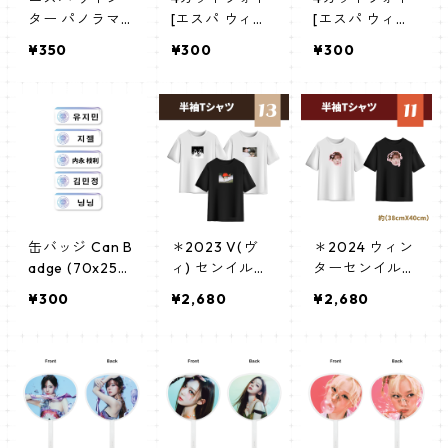
ター パノラマ
[エスパ ウィン
[エスパ ウィン
ポスター (Aesp
ター-02]4CUT
ター-01]4CUT
¥350
¥300
¥300
a Winter Poste
PHOTO aespa
PHOTO aespa
r) 700*330mm
WINTER 02
WINTER 01
【winter-01】
缶バッジ Can B
＊2023 V(ヴ
＊2024 ウィン
adge (70x25m
ィ) センイルグ
ターセンイルグ
m) 【AESPA -
ッズ＊ 半袖Tシ
ッズ＊ 半袖Tシ
¥300
¥2,680
¥2,680
エスパ】
ャツ [K☆PARK
ャツ [K☆PARK
/ K-STAR PLUS
/ K-STAR PLUS
限定]
限定]