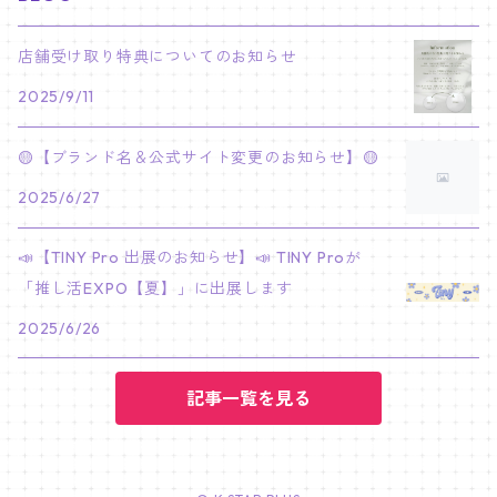
PARK BO GUM
V
ホシ
スンミン
ボムギュ
5-STAR Seoul Special
JAY
SKZ'S MAGIC SCHOOL
MJ
NewJeans
キャンバスフレーム
LE SSERAFIM
02/03 REI
BRACELET
マイメロディ My Melody
店舗受け取り特典についてのお知らせ
PARK SEO JUN
JUNGKOOK
ウォヌ
ハン
テヒョン
"SKZ TOY WORLD"
JAKE
2025/9/11
JINJIN
ミンジ
A2 Size (42 × 59.4 cm)
FLAME RISES
LE SSERAFIM
人生4カットフォト
IVE
02/05 TAEHYUN
RING
JI CHANG WOOK
ウジ
ヒョンジン
ヒュニンカイ
SKZ'S MAGIC SCHOOL
SUNGHOON
🟡【ブランド名＆公式サイト変更のお知らせ】🟡
CHA EUN WOO
ハニ
A3 Size (29.7×42 cm)
FEARLESS
SAKURA
aespa
メガネ拭き
SEVENTEEN
02/08 I.N
GONG YOO
2025/6/27
ドギョム
フィリックス
dominATE SEOUL
SUNOO
ROCKY
ダニエル
A4 Size (21 ×29.7 cm)
FEARNADA 2023 S/S
YUNJIN
KARINA
IN THE SOOP 2
IVE
ホログラムシール
TXT
02/09 JUNGWON
📣【TINY Pro 出展のお知らせ】📣 TINY Proが
PARK HYUNG SIK
ディエイト
アイエン
SKZ 5'CLOCK
JUNGWON
MOONBIN
「推し活EXPO【夏】」に出展します
ヘリン
A5 Size (14.8 x 21 cm)
FEARNADA 2024 S/S
CHAEWON
WINTER
2023 CARAT LAND
GAEUL
Bake Shop
TWICE
ティブティブシール
aespa
02/11 DINO
LEE MIN HO
2025/6/26
ミンギュ
NIKI
SANHA
ヘイン
KAZUHA
GISELLE
LOVE
YUJIN
TEMPTATION
モモ
Come to MY illusion
BLACKPINK
ポーチ
BLACKPINK
02/14 JAEHYUN
JUNG HAE IN
スングァン
記事一覧を見る
EUNCHAE
NINGNING
CAFE in SEOUL
REI
DECO KIT
ナヨン
JISOO
化粧ポーチ
MY SWEET HOME
NCT127
バッジ Badge
ENHYPEN
02/18 J-HOPE
SEO IN GUK
バーノン
FOLLOW
WONYOUNG
ACT : SWEET MIRAGE