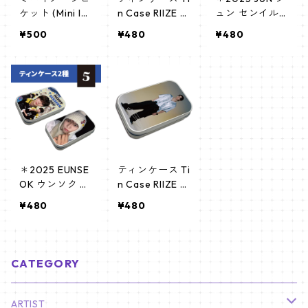
ケット (Mini Im
n Case RIIZE E
ュン センイル
age Picket) う
UNSEOK (EUNS
グッズ＊ ティ
¥500
¥480
¥480
ちわ - RIIZE ラ
EOK 03)
ンケース [K☆P
イズ (RIIZE 02)
ARK / K-STAR
PLUS 限定]
＊2025 EUNSE
ティンケース Ti
OK ウンソク セ
n Case RIIZE E
ンイルグッズ＊
UNSEOK (EUNS
¥480
¥480
ティンケース
EOK 01)
[K☆PARK / K-S
TAR PLUS 限定]
CATEGORY
ARTIST