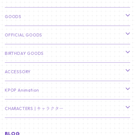
俳優
GOODS
CHA EUN WOO
BTS
カレンダー
OFFICIAL GOODS
HYUNBIN
JIN
壁掛けカレンダー
SEVENTEEN
フォトカードセット(60枚入り)
LIGHT STICK
BIRTHDAY GOODS
KIM SOO HYUN
J-HOPE
ミニ壁掛けカレンダー
S.COUPS
Light Stick Pouch
Stray Kids
韓国語単語カード
BT21
01/01 WINTER
ACCESSORY
LEE JONG SUK
RM
卓上カレンダー
ジョンハン
バンチャン
TXT
プレミアム写真集
Stray Kids
01/16 SEUNGKWAN
PIERCE
KPOP Animation
LEE JOON GI
SUGA
ミニ卓上カレンダー
ジョシュア
リノ
ヨンジュン
MANIAC ENCORE
ENHYPEN
ステッカー&粘着メモ紙セット
SKZOO
02/01 DOYOUNG
EARRING
KPop Demon Hunters
CHARACTERS | キャラクター
NAM JOO HYUK
JIMIN
ジュン
チャンビン
スビン
PILOT : FOR ★★★★★
HEESEUNG
"SKZ TOY WORLD"
ASTRO
パノラマポスター
NewJeans
02/01 JIHYO
NECKLACE
ハローキティ｜Hello kitty
BLOG