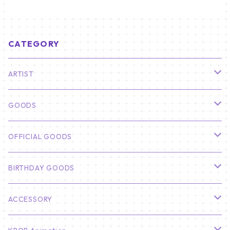
CATEGORY
ARTIST
俳優
GOODS
CHA EUN WOO
BTS
カレンダー
OFFICIAL GOODS
HYUNBIN
JIN
壁掛けカレンダー
SEVENTEEN
フォトカードセット(60枚入り)
LIGHT STICK
BIRTHDAY GOODS
KIM SOO HYUN
J-HOPE
ミニ壁掛けカレンダー
S.COUPS
Light Stick Pouch
Stray Kids
韓国語単語カード
BT21
01/01 WINTER
ACCESSORY
LEE JONG SUK
RM
卓上カレンダー
ジョンハン
バンチャン