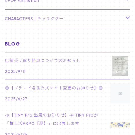
TXT
プレミアム写真集
Stray Kids
01/16 SEUNGKWAN
PIERCE
KPOP Animation
LEE JOON GI
SUGA
ミニ卓上カレンダー
ジョシュア
リノ
ヨンジュン
MANIAC ENCORE
ENHYPEN
ステッカー&粘着メモ紙セット
SKZOO
02/01 DOYOUNG
EARRING
KPop Demon Hunters
CHARACTERS | キャラクター
NAM JOO HYUK
JIMIN
ジュン
チャンビン
スビン
PILOT : FOR ★★★★★
HEESEUNG
"SKZ TOY WORLD"
ASTRO
パノラマポスター
NewJeans
02/01 JIHYO
NECKLACE
ハローキティ｜Hello kitty
BLOG
PARK BO GUM
V
ホシ
スンミン
ボムギュ
5-STAR Seoul Special
JAY
SKZ'S MAGIC SCHOOL
MJ
NewJeans
キャンバスフレーム
LE SSERAFIM
02/03 REI
BRACELET
マイメロディ My Melody
店舗受け取り特典についてのお知らせ
PARK SEO JUN
JUNGKOOK
ウォヌ
ハン
テヒョン
"SKZ TOY WORLD"
JAKE
2025/9/11
JINJIN
ミンジ
A2 Size (42 × 59.4 cm)
FLAME RISES
LE SSERAFIM
人生4カットフォト
IVE
02/05 TAEHYUN
RING
JI CHANG WOOK
ウジ
ヒョンジン
ヒュニンカイ
SKZ'S MAGIC SCHOOL
SUNGHOON
🟡【ブランド名＆公式サイト変更のお知らせ】🟡
CHA EUN WOO
ハニ
A3 Size (29.7×42 cm)
FEARLESS
SAKURA
aespa
メガネ拭き
SEVENTEEN
02/08 I.N
GONG YOO
2025/6/27
ドギョム
フィリックス
dominATE SEOUL
SUNOO
ROCKY
ダニエル
A4 Size (21 ×29.7 cm)
FEARNADA 2023 S/S
YUNJIN
KARINA
IN THE SOOP 2
IVE
ホログラムシール
TXT
02/09 JUNGWON
📣【TINY Pro 出展のお知らせ】📣 TINY Proが
PARK HYUNG SIK
ディエイト
アイエン
SKZ 5'CLOCK
JUNGWON
MOONBIN
「推し活EXPO【夏】」に出展します
ヘリン
A5 Size (14.8 x 21 cm)
FEARNADA 2024 S/S
CHAEWON
WINTER
2023 CARAT LAND
GAEUL
Bake Shop
TWICE
ティブティブシール
aespa
02/11 DINO
LEE MIN HO
2025/6/26