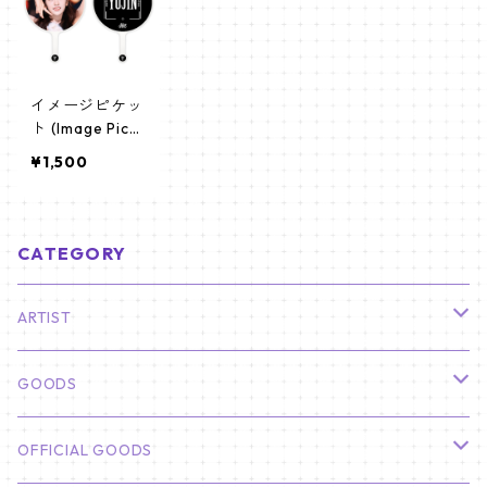
イメージピケッ
ト (Image Pick
et) うちわ - IV
¥1,500
E アイヴ (YUJIN
_01)
CATEGORY
ARTIST
俳優
GOODS
CHA EUN WOO
BTS
カレンダー
OFFICIAL GOODS