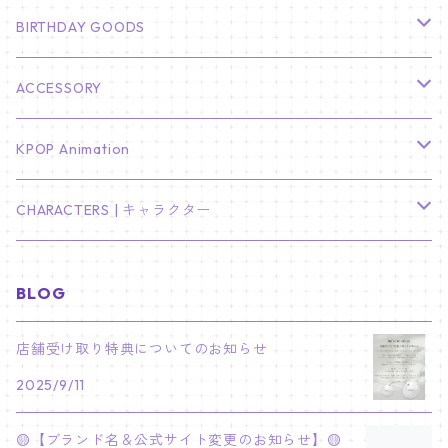
HYUNBIN
JIN
壁掛けカレンダー
SEVENTEEN
フォトカードセット(60枚入り)
LIGHT STICK
BIRTHDAY GOODS
KIM SOO HYUN
J-HOPE
ミニ壁掛けカレンダー
S.COUPS
Light Stick Pouch
Stray Kids
韓国語単語カード
BT21
01/01 WINTER
ACCESSORY
LEE JONG SUK
RM
卓上カレンダー
ジョンハン
バンチャン
TXT
プレミアム写真集
Stray Kids
01/16 SEUNGKWAN
PIERCE
KPOP Animation
LEE JOON GI
SUGA
ミニ卓上カレンダー
ジョシュア
リノ
ヨンジュン
MANIAC ENCORE
ENHYPEN
ステッカー&粘着メモ紙セット
SKZOO
02/01 DOYOUNG
EARRING
KPop Demon Hunters
CHARACTERS | キャラクター
NAM JOO HYUK
JIMIN
ジュン
チャンビン
スビン
PILOT : FOR ★★★★★
HEESEUNG
"SKZ TOY WORLD"
ASTRO
パノラマポスター
NewJeans
02/01 JIHYO
NECKLACE
ハローキティ｜Hello kitty
BLOG
PARK BO GUM
V
ホシ
スンミン
ボムギュ
5-STAR Seoul Special
JAY
SKZ'S MAGIC SCHOOL
MJ
NewJeans
キャンバスフレーム
LE SSERAFIM
02/03 REI
BRACELET
マイメロディ My Melody
店舗受け取り特典についてのお知らせ
PARK SEO JUN
JUNGKOOK
ウォヌ
ハン
テヒョン
"SKZ TOY WORLD"
JAKE
2025/9/11
JINJIN
ミンジ
A2 Size (42 × 59.4 cm)
FLAME RISES
LE SSERAFIM
人生4カットフォト
IVE
02/05 TAEHYUN
RING
JI CHANG WOOK
ウジ
ヒョンジン
ヒュニンカイ
SKZ'S MAGIC SCHOOL
SUNGHOON
🟡【ブランド名＆公式サイト変更のお知らせ】🟡
CHA EUN WOO
ハニ
A3 Size (29.7×42 cm)
FEARLESS