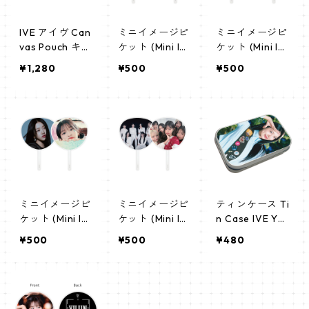
IVE アイヴ Can
ミニイメージピ
ミニイメージピ
vas Pouch キャ
ケット (Mini Im
ケット (Mini Im
ンバス ポーチ_
age Picket) う
age Picket) う
¥1,280
¥500
¥500
cpws_ive_01
ちわ - ユジン(Y
ちわ - アイヴ(I
UJIN-01)
VE-02)
ミニイメージピ
ミニイメージピ
ティンケース Ti
ケット (Mini Im
ケット (Mini Im
n Case IVE YUJ
age Picket) う
age Picket) う
IN (YUJIN-2)
¥500
¥500
¥480
ちわ - ユジン(Y
ちわ - アイヴ(I
UJIN-03)
VE-03)