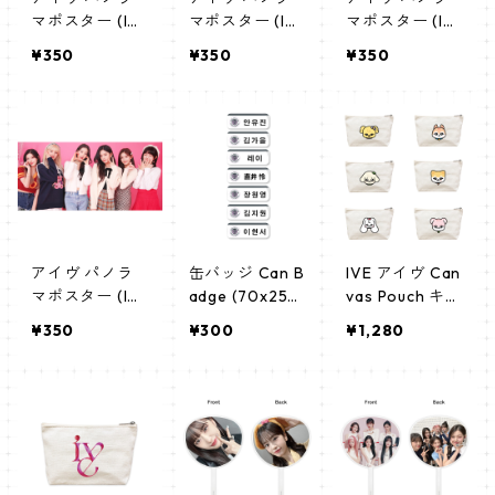
マポスター (IV
マポスター (IV
マポスター (IV
E Poster) 700
E Poster) 700
E Poster) 700
¥350
¥350
¥350
*330mm 【IVE
*330mm 【IVE
*330mm 【IVE
-02】
-03】
-04】
アイヴ パノラ
缶バッジ Can B
IVE アイヴ Can
マポスター (IV
adge (70x25m
vas Pouch キャ
E Poster) 700
m) 【IVE - アイ
ンバス ポーチ_
¥350
¥300
¥1,280
*330mm 【IVE
ヴ】
cpws_ive_02
-01】