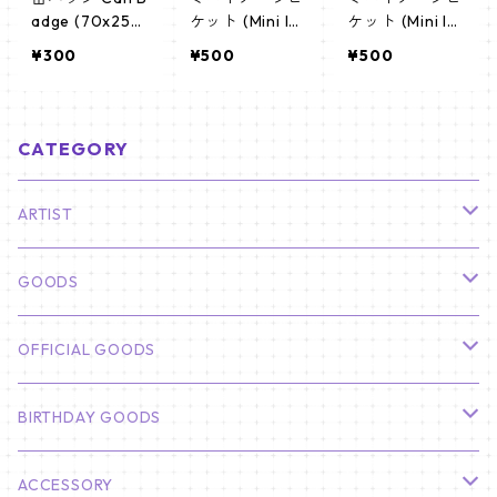
adge (70x25m
ケット (Mini Im
ケット (Mini Im
m) 【BLACKPIN
age Picket) う
age Picket) う
¥300
¥500
¥500
K - ブラックピ
ちわ - ジス (JIS
ちわ - BLACKPI
ンク】
OO-01)
NK (blackpink0
1)
CATEGORY
ARTIST
俳優
GOODS
CHA EUN WOO
BTS
カレンダー
OFFICIAL GOODS
HYUNBIN
JIN
壁掛けカレンダー
SEVENTEEN
フォトカードセット(60枚入り)
LIGHT STICK
BIRTHDAY GOODS
KIM SOO HYUN
J-HOPE
ミニ壁掛けカレンダー
S.COUPS
Light Stick Pouch
Stray Kids
韓国語単語カード
BT21
01/01 WINTER
ACCESSORY