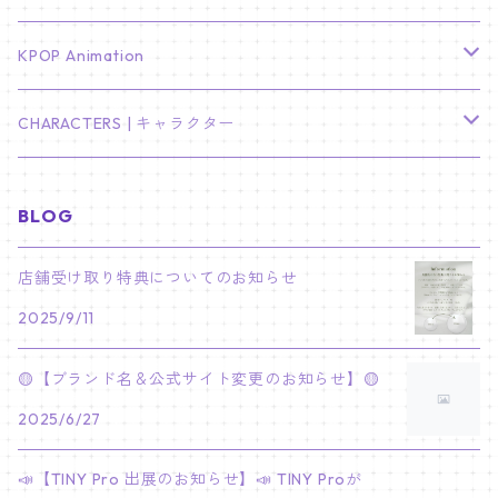
LEE JONG SUK
RM
卓上カレンダー
ジョンハン
バンチャン
TXT
プレミアム写真集
Stray Kids
01/16 SEUNGKWAN
PIERCE
KPOP Animation
LEE JOON GI
SUGA
ミニ卓上カレンダー
ジョシュア
リノ
ヨンジュン
MANIAC ENCORE
ENHYPEN
ステッカー&粘着メモ紙セット
SKZOO
02/01 DOYOUNG
EARRING
KPop Demon Hunters
CHARACTERS | キャラクター
NAM JOO HYUK
JIMIN
ジュン
チャンビン
スビン
PILOT : FOR ★★★★★
HEESEUNG
"SKZ TOY WORLD"
ASTRO
パノラマポスター
NewJeans
02/01 JIHYO
NECKLACE
ハローキティ｜Hello kitty
BLOG
PARK BO GUM
V
ホシ
スンミン
ボムギュ
5-STAR Seoul Special
JAY
SKZ'S MAGIC SCHOOL
MJ
NewJeans
キャンバスフレーム
LE SSERAFIM
02/03 REI
BRACELET
マイメロディ My Melody
店舗受け取り特典についてのお知らせ
PARK SEO JUN
JUNGKOOK
ウォヌ
ハン
テヒョン
"SKZ TOY WORLD"
JAKE
2025/9/11
JINJIN
ミンジ
A2 Size (42 × 59.4 cm)
FLAME RISES
LE SSERAFIM
人生4カットフォト
IVE
02/05 TAEHYUN
RING
JI CHANG WOOK
ウジ
ヒョンジン
ヒュニンカイ
SKZ'S MAGIC SCHOOL
SUNGHOON
🟡【ブランド名＆公式サイト変更のお知らせ】🟡
CHA EUN WOO
ハニ
A3 Size (29.7×42 cm)
FEARLESS
SAKURA
aespa
メガネ拭き
SEVENTEEN
02/08 I.N
GONG YOO
2025/6/27
ドギョム
フィリックス
dominATE SEOUL
SUNOO
ROCKY
ダニエル
A4 Size (21 ×29.7 cm)
FEARNADA 2023 S/S
YUNJIN
KARINA
IN THE SOOP 2
IVE
ホログラムシール
TXT
02/09 JUNGWON
📣【TINY Pro 出展のお知らせ】📣 TINY Proが
PARK HYUNG SIK
ディエイト
アイエン