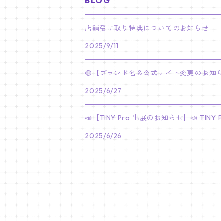
BLOG
PARK BO GUM
V
ホシ
スンミン
ボムギュ
5-STAR Seoul Special
JAY
SKZ'S MAGIC SCHOOL
MJ
NewJeans
キャンバスフレーム
LE SSERAFIM
02/03 REI
BRACELET
マイメロディ My Melody
店舗受け取り特典についてのお知らせ
PARK SEO JUN
JUNGKOOK
ウォヌ
ハン
テヒョン
"SKZ TOY WORLD"
JAKE
2025/9/11
JINJIN
ミンジ
A2 Size (42 × 59.4 cm)
FLAME RISES
LE SSERAFIM
人生4カットフォト
IVE
02/05 TAEHYUN
RING
JI CHANG WOOK
ウジ
ヒョンジン
ヒュニンカイ
SKZ'S MAGIC SCHOOL
SUNGHOON
🟡【ブランド名＆公式サイト変更のお知ら
CHA EUN WOO
ハニ
A3 Size (29.7×42 cm)
FEARLESS
SAKURA
aespa
メガネ拭き
SEVENTEEN
02/08 I.N
GONG YOO
2025/6/27
ドギョム
フィリックス
dominATE SEOUL
SUNOO
ROCKY
ダニエル
A4 Size (21 ×29.7 cm)
FEARNADA 2023 S/S
YUNJIN
KARINA
IN THE SOOP 2
IVE
ホログラムシール
TXT
02/09 JUNGWON
📣【TINY Pro 出展のお知らせ】📣 T
PARK HYUNG SIK
ディエイト
アイエン
SKZ 5'CLOCK
JUNGWON
MOONBIN
ヘリン
A5 Size (14.8 x 21 cm)
FEARNADA 2024 S/S
CHAEWON
2025/6/26
WINTER
2023 CARAT LAND
GAEUL
Bake Shop
TWICE
ティブティブシール
aespa
02/11 DINO
LEE MIN HO
ミンギュ
NIKI
SANHA
ヘイン
KAZUHA
GISELLE
LOVE
YUJIN
TEMPTATION
モモ
Come to MY illusion
BLACKPINK
ポーチ
BLACKPINK
02/14 JAEHYUN
JUNG HAE IN
スングァン
EUNCHAE
NINGNING
CAFE in SEOUL
REI
DECO KIT
ナヨン
JISOO
化粧ポーチ
MY SWEET HOME
NCT127
バッジ Badge
ENHYPEN
02/18 J-HOPE
SEO IN GUK
バーノン
FOLLOW