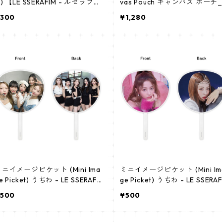
) 【LE SSERAFIM - ルセラフィ
vas Pouch キャンバス ポーチ_
ム】
pws_lesserafim_01
300
¥1,280
ニイメージピケット (Mini Ima
ミニイメージピケット (Mini Im
e Picket) うちわ - LE SSERAFI
ge Picket) うちわ - LE SSERAF
 （LE SSERAFIM 01）
M ユンジン (YUNJIN 01)
500
¥500