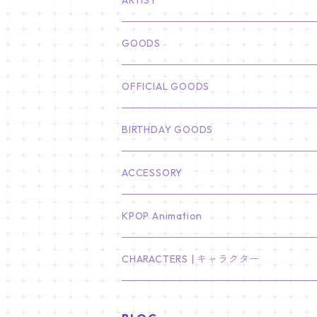
ARTIST
俳優
GOODS
CHA EUN WOO
BTS
カレンダー
OFFICIAL GOODS
HYUNBIN
JIN
壁掛けカレンダー
SEVENTEEN
フォトカードセット(60枚入り)
LIGHT STICK
BIRTHDAY GOODS
KIM SOO HYUN
J-HOPE
ミニ壁掛けカレンダー
S.COUPS
Light Stick Pouch
Stray Kids
韓国語単語カード
BT21
01/01 WINTER
ACCESSORY
LEE JONG SUK
RM
卓上カレンダー
ジョンハン
バンチャン
TXT
プレミアム写真集
Stray Kids
01/16 SEUNGKWAN
PIERCE
KPOP Animation
LEE JOON GI
SUGA
ミニ卓上カレンダー
ジョシュア
リノ
ヨンジュン
MANIAC ENCORE
ENHYPEN
ステッカー&粘着メモ紙セット
SKZOO
02/01 DOYOUNG
EARRING
KPop Demon Hunters
CHARACTERS | キャラクター
NAM JOO HYUK
JIMIN
ジュン
チャンビン
スビン
PILOT : FOR ★★★★★
HEESEUNG
"SKZ TOY WORLD"
ASTRO
パノラマポスター
NewJeans
02/01 JIHYO
NECKLACE
ハローキティ｜Hello kitty