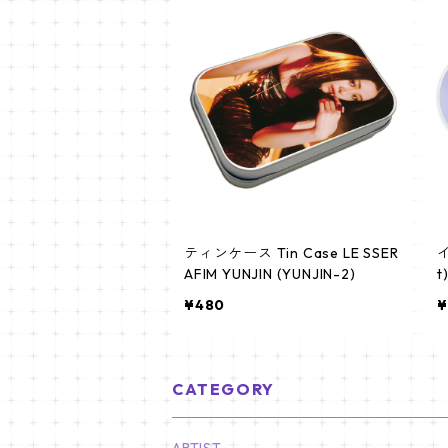
ティンケース Tin Case LE SSER
イ
AFIM YUNJIN (YUNJIN-2)
t
フ
¥480
¥
CATEGORY