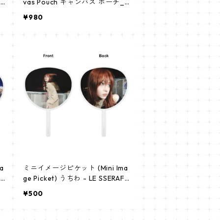
c
vas Pouch キャンバス ポーチ_a
pm_lesserafim_01
¥980
a
ミニイメージピケット (Mini Ima
I
ge Picket) うちわ - LE SSERAFI
M ユンジン (YUNJIN 03)
¥500