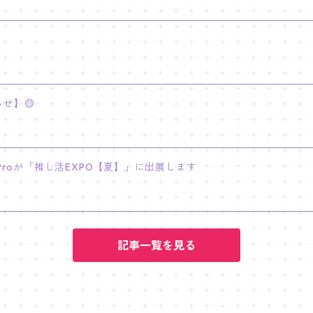
せ】🟡
INY Proが「推し活EXPO【夏】」に出展します
記事一覧を見る