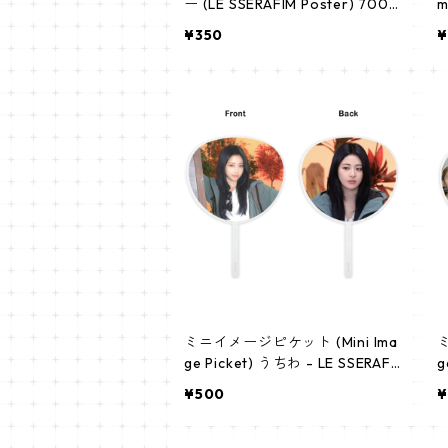
ー (LE SSERAFIM Poster) 700*
m
330mm 【Huh Yunjin-01】
¥350
¥
ミニイメージピケット (Mini Ima
ミ
ge Picket) うちわ - LE SSERAFI
g
M ユンジン (YUNJIN 02)
M
¥500
¥