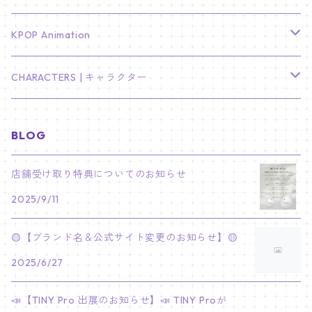
LEE JONG SUK
RM
卓上カレンダー
ジョンハン
バンチャン
TXT
プレミアム写真集
Stray Kids
01/16 SEUNGKWAN
PIERCE
KPOP Animation
LEE JOON GI
SUGA
ミニ卓上カレンダー
ジョシュア
リノ
ヨンジュン
MANIAC ENCORE
ENHYPEN
ステッカー&粘着メモ紙セット
SKZOO
02/01 DOYOUNG
EARRING
KPop Demon Hunters
CHARACTERS | キャラクター
NAM JOO HYUK
JIMIN
ジュン
チャンビン
スビン
PILOT : FOR ★★★★★
HEESEUNG
"SKZ TOY WORLD"
ASTRO
パノラマポスター
NewJeans
02/01 JIHYO
NECKLACE
ハローキティ｜Hello kitty
BLOG
PARK BO GUM
V
ホシ
スンミン
ボムギュ
5-STAR Seoul Special
JAY
SKZ'S MAGIC SCHOOL
MJ
NewJeans
キャンバスフレーム
LE SSERAFIM
02/03 REI
BRACELET
マイメロディ My Melody
店舗受け取り特典についてのお知らせ
PARK SEO JUN
JUNGKOOK
ウォヌ
ハン
テヒョン
"SKZ TOY WORLD"
JAKE
2025/9/11
JINJIN
ミンジ
A2 Size (42 × 59.4 cm)
FLAME RISES
LE SSERAFIM
人生4カットフォト
IVE
02/05 TAEHYUN
RING
JI CHANG WOOK
ウジ
ヒョンジン
ヒュニンカイ
SKZ'S MAGIC SCHOOL
SUNGHOON
🟡【ブランド名＆公式サイト変更のお知らせ】🟡
CHA EUN WOO
ハニ
A3 Size (29.7×42 cm)
FEARLESS
SAKURA
aespa
メガネ拭き
SEVENTEEN
02/08 I.N
GONG YOO
2025/6/27
ドギョム
フィリックス
dominATE SEOUL
SUNOO
ROCKY
ダニエル
A4 Size (21 ×29.7 cm)
FEARNADA 2023 S/S
YUNJIN
KARINA
IN THE SOOP 2
IVE
ホログラムシール
TXT
02/09 JUNGWON
📣【TINY Pro 出展のお知らせ】📣 TINY Proが
PARK HYUNG SIK
ディエイト
アイエン