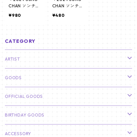
CHAN ソンチャ
CHAN ソンチャ
ン センイルグ
ン センイルグ
¥980
¥480
ッズ＊ ポーチ
ッズ＊ ティン
[K☆PARK / K-S
ケース [K☆PAR
TAR PLUS 限定]
K / K-STAR PLU
S 限定]
CATEGORY
ARTIST
俳優
GOODS
CHA EUN WOO
BTS
カレンダー
OFFICIAL GOODS
HYUNBIN
JIN
壁掛けカレンダー
SEVENTEEN
フォトカードセット(60枚入り)
LIGHT STICK
BIRTHDAY GOODS
KIM SOO HYUN
J-HOPE
ミニ壁掛けカレンダー
S.COUPS
Light Stick Pouch
Stray Kids
韓国語単語カード
BT21
01/01 WINTER
ACCESSORY