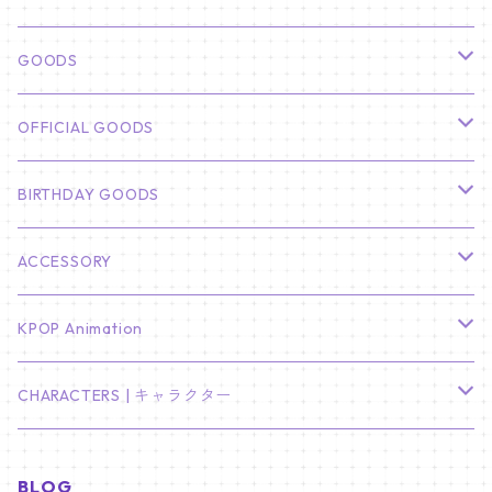
俳優
GOODS
CHA EUN WOO
BTS
カレンダー
OFFICIAL GOODS
HYUNBIN
JIN
壁掛けカレンダー
SEVENTEEN
フォトカードセット(60枚入り)
LIGHT STICK
BIRTHDAY GOODS
KIM SOO HYUN
J-HOPE
ミニ壁掛けカレンダー
S.COUPS
Light Stick Pouch
Stray Kids
韓国語単語カード
BT21
01/01 WINTER
ACCESSORY
LEE JONG SUK
RM
卓上カレンダー
ジョンハン
バンチャン
TXT
プレミアム写真集
Stray Kids
01/16 SEUNGKWAN
PIERCE
KPOP Animation
LEE JOON GI
SUGA
ミニ卓上カレンダー
ジョシュア
リノ
ヨンジュン
MANIAC ENCORE
ENHYPEN
ステッカー&粘着メモ紙セット
SKZOO
02/01 DOYOUNG
EARRING
KPop Demon Hunters
CHARACTERS | キャラクター
NAM JOO HYUK
JIMIN
ジュン
チャンビン
スビン
PILOT : FOR ★★★★★
HEESEUNG
"SKZ TOY WORLD"
ASTRO
パノラマポスター
NewJeans
02/01 JIHYO
NECKLACE
ハローキティ｜Hello kitty
BLOG