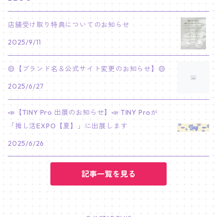
PARK BO GUM
V
ホシ
スンミン
ボムギュ
5-STAR Seoul Special
JAY
SKZ'S MAGIC SCHOOL
MJ
NewJeans
キャンバスフレーム
LE SSERAFIM
02/03 REI
BRACELET
マイメロディ My Melody
店舗受け取り特典についてのお知らせ
PARK SEO JUN
JUNGKOOK
ウォヌ
ハン
テヒョン
"SKZ TOY WORLD"
JAKE
2025/9/11
JINJIN
ミンジ
A2 Size (42 × 59.4 cm)
FLAME RISES
LE SSERAFIM
人生4カットフォト
IVE
02/05 TAEHYUN
RING
JI CHANG WOOK
ウジ
ヒョンジン
ヒュニンカイ
SKZ'S MAGIC SCHOOL
SUNGHOON
🟡【ブランド名＆公式サイト変更のお知らせ】🟡
CHA EUN WOO
ハニ
A3 Size (29.7×42 cm)
FEARLESS
SAKURA
aespa
メガネ拭き
SEVENTEEN
02/08 I.N
GONG YOO
2025/6/27
ドギョム
フィリックス
dominATE SEOUL
SUNOO
ROCKY
ダニエル
A4 Size (21 ×29.7 cm)
FEARNADA 2023 S/S
YUNJIN
KARINA
IN THE SOOP 2
IVE
ホログラムシール
TXT
02/09 JUNGWON
📣【TINY Pro 出展のお知らせ】📣 TINY Proが
PARK HYUNG SIK
ディエイト
アイエン
SKZ 5'CLOCK
JUNGWON
MOONBIN
「推し活EXPO【夏】」に出展します
ヘリン
A5 Size (14.8 x 21 cm)
FEARNADA 2024 S/S
CHAEWON
WINTER
2023 CARAT LAND
GAEUL
Bake Shop
TWICE
ティブティブシール
aespa
02/11 DINO
LEE MIN HO
2025/6/26
ミンギュ
NIKI
SANHA
ヘイン
KAZUHA
GISELLE
LOVE
YUJIN
TEMPTATION
モモ
Come to MY illusion
BLACKPINK
ポーチ
BLACKPINK
02/14 JAEHYUN
JUNG HAE IN
スングァン
記事一覧を見る
EUNCHAE
NINGNING
CAFE in SEOUL
REI
DECO KIT
ナヨン
JISOO
化粧ポーチ
MY SWEET HOME
NCT127
バッジ Badge
ENHYPEN
02/18 J-HOPE
SEO IN GUK
バーノン
FOLLOW
WONYOUNG
ACT : SWEET MIRAGE