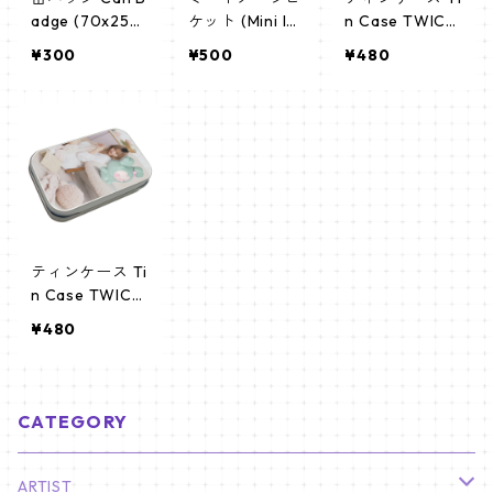
adge (70x25m
ケット (Mini Im
n Case TWICE
m) 【TWICE -
age Picket) う
トゥワイス （T
¥300
¥500
¥480
トゥワイス】
ちわ - TWICE
WICE-02）
トゥワイス (T
WICE 01)
ティンケース Ti
n Case TWICE
トゥワイス MIN
¥480
A (MINA-02)
CATEGORY
ARTIST