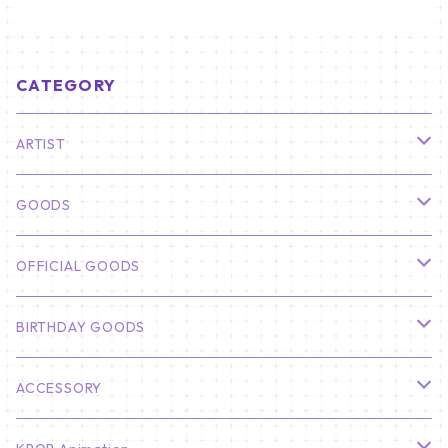
CATEGORY
ARTIST
俳優
GOODS
CHA EUN WOO
BTS
カレンダー
OFFICIAL GOODS
HYUNBIN
JIN
壁掛けカレンダー
SEVENTEEN
フォトカードセット(60枚入り)
LIGHT STICK
BIRTHDAY GOODS
KIM SOO HYUN
J-HOPE
ミニ壁掛けカレンダー
S.COUPS
Light Stick Pouch
Stray Kids
韓国語単語カード
BT21
01/01 WINTER
ACCESSORY
LEE JONG SUK
RM
卓上カレンダー
ジョンハン
バンチャン