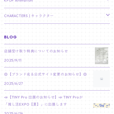
TXT
プレミアム写真集
Stray Kids
01/16 SEUNGKWAN
PIERCE
KPOP Animation
LEE JOON GI
SUGA
ミニ卓上カレンダー
ジョシュア
リノ
ヨンジュン
MANIAC ENCORE
ENHYPEN
ステッカー&粘着メモ紙セット
SKZOO
02/01 DOYOUNG
EARRING
KPop Demon Hunters
CHARACTERS | キャラクター
NAM JOO HYUK
JIMIN
ジュン
チャンビン
スビン
PILOT : FOR ★★★★★
HEESEUNG
"SKZ TOY WORLD"
ASTRO
パノラマポスター
NewJeans
02/01 JIHYO
NECKLACE
ハローキティ｜Hello kitty
BLOG
PARK BO GUM
V
ホシ
スンミン
ボムギュ
5-STAR Seoul Special
JAY
SKZ'S MAGIC SCHOOL
MJ
NewJeans
キャンバスフレーム
LE SSERAFIM
02/03 REI
BRACELET
マイメロディ My Melody
店舗受け取り特典についてのお知らせ
PARK SEO JUN
JUNGKOOK
ウォヌ
ハン
テヒョン
"SKZ TOY WORLD"
JAKE
2025/9/11
JINJIN
ミンジ
A2 Size (42 × 59.4 cm)
FLAME RISES
LE SSERAFIM
人生4カットフォト
IVE
02/05 TAEHYUN
RING
JI CHANG WOOK
ウジ
ヒョンジン
ヒュニンカイ
SKZ'S MAGIC SCHOOL
SUNGHOON
🟡【ブランド名＆公式サイト変更のお知らせ】🟡
CHA EUN WOO
ハニ
A3 Size (29.7×42 cm)
FEARLESS
SAKURA
aespa
メガネ拭き
SEVENTEEN
02/08 I.N
GONG YOO
2025/6/27
ドギョム
フィリックス
dominATE SEOUL
SUNOO
ROCKY
ダニエル
A4 Size (21 ×29.7 cm)
FEARNADA 2023 S/S
YUNJIN
KARINA
IN THE SOOP 2
IVE
ホログラムシール
TXT
02/09 JUNGWON
📣【TINY Pro 出展のお知らせ】📣 TINY Proが
PARK HYUNG SIK
ディエイト
アイエン
SKZ 5'CLOCK
JUNGWON
MOONBIN
「推し活EXPO【夏】」に出展します
ヘリン
A5 Size (14.8 x 21 cm)
FEARNADA 2024 S/S
CHAEWON
WINTER
2023 CARAT LAND
GAEUL
Bake Shop
TWICE
ティブティブシール
aespa
02/11 DINO
LEE MIN HO
2025/6/26